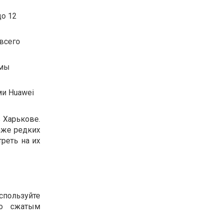
до 12
 всего
емы
ми Huawei
 Харькове.
аже редких
треть на их
пользуйте
со сжатым