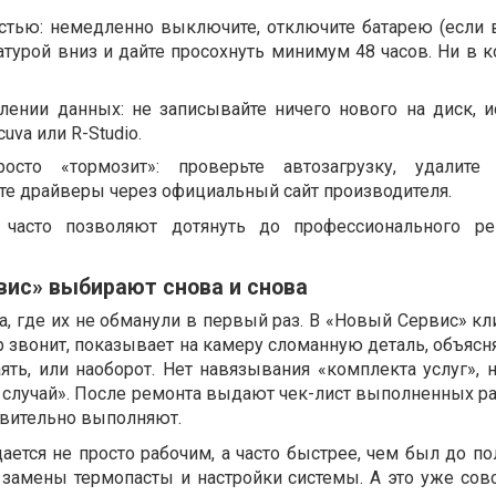
стью: немедленно выключите, отключите батарею (если 
турой вниз и дайте просохнуть минимум 48 часов. Ни в к
лении данных: не записывайте ничего нового на диск, и
uva или R-Studio.
осто «тормозит»: проверьте автозагрузку, удалите
те драйверы через официальный сайт производителя.
 часто позволяют дотянуть до профессионального ре
вис» выбирают снова и снова
, где их не обманули в первый раз. В «Новый Сервис» кл
р звонит, показывает на камеру сломанную деталь, объясн
ять, или наоборот. Нет навязывания «комплекта услуг», 
 случай». После ремонта выдают чек-лист выполненных ра
твительно выполняют.
ается не просто рабочим, а часто быстрее, чем был до п
, замены термопасты и настройки системы. А это уже сов