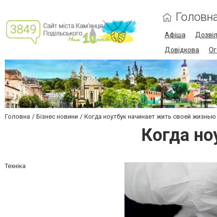
Головн
Афіша
Дозві
Довідкова
Ог
Головна
Бізнес новини
Когда ноутбук начинает жить своей жизнью
Когда но
Техніка