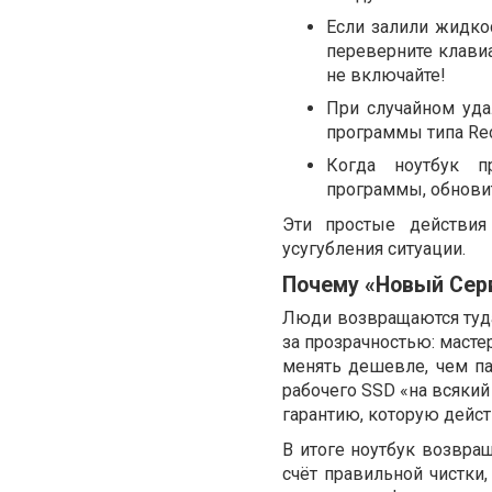
Если залили жидко
переверните клавиа
не включайте!
При случайном уда
программы типа Rec
Когда ноутбук пр
программы, обнови
Эти простые действия
усугубления ситуации.
Почему «Новый Сер
Люди возвращаются туда
за прозрачностью: масте
менять дешевле, чем па
рабочего SSD «на всякий
гарантию, которую дейс
В итоге ноутбук возвращ
счёт правильной чистки