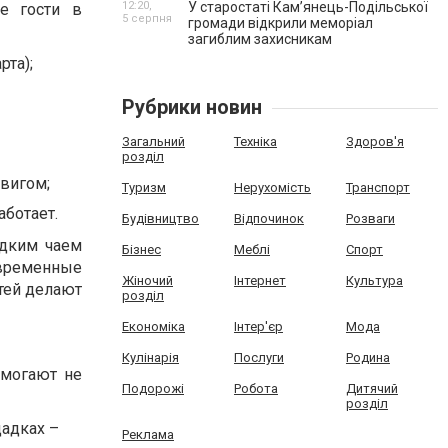
12:20,
У старостаті Кам’янець-Подільської
е гости в
5 серпня
громади відкрили меморіал
загиблим захисникам
рта);
Рубрики новин
Загальний
Техніка
Здоров'я
розділ
двигом;
Туризм
Нерухомість
Транспорт
аботает.
Будівництво
Відпочинок
Розваги
адким чаем
Бізнес
Меблі
Спорт
овременные
Жіночий
Інтернет
Культура
стей делают
розділ
Економіка
Інтер'єр
Мода
Кулінарія
Послуги
Родина
омогают не
Подорожі
Робота
Дитячий
розділ
щадках –
Реклама