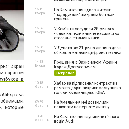
виявили нетверезого водія
15:11,
На Камʼянеччині двоє жителів
Вчора
"подарували" шахраям 60 тисяч
гривень
15:06,
У Камʼянці засудили 28-річного
Вчора
чоловіка, який вчиняв насильство
стосовно співмешканки
15:00,
У Дунаївцях 21-річна дівчина двічі
Вчора
обікрала магазин цифрової техніки
14:53,
Прощання із Захисником України
риз: экран
Вчора
Ігорем Драгусевичем
им экраном
Некролог
оутбуков в
10:18,
Хабар за підписання контрактів з
6 серпня
ремонту доріг: викрили заступника
голови Хмельницької ОВА
 AliExpress
роблемами.
09:59,
На Хмельниччині дозволили
6 серпня
м, которые
полювати на пернату дичину
13:20,
На Камʼянеччині зупинили п'яного
5 серпня
водія Audi