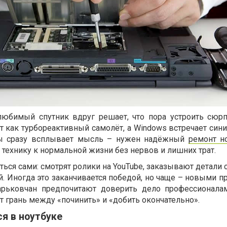
любимый спутник вдруг решает, что пора устроить сюрп
т как турбореактивный самолёт, а Windows встречает син
ды сразу всплывает мысль – нужен надёжный
ремонт н
ь технику к нормальной жизни без нервов и лишних трат.
ься сами: смотрят ролики на YouTube, заказывают детали с
. Иногда это заканчивается победой, но чаще – новыми п
рьковчан предпочитают доверить дело профессионала
ит грань между «починить» и «добить окончательно».
я в ноутбуке