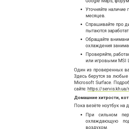
Google Maps, форум
Уточняйте наличие 
месяцев.
Спрашивайте про ди
пытаются заработат
Обращайте внимание
охлаждения занимае
Проверяйте, работа
или игровыми MSI L
Один из проверенных ва
Здесь берутся за любые
Microsoft Surface. Подр
сайте:
https://servis.kh.u
Домашние хитрости, кот
Пока везёте ноутбук на 
При сильном пере
охлаждающую под
воздухом.