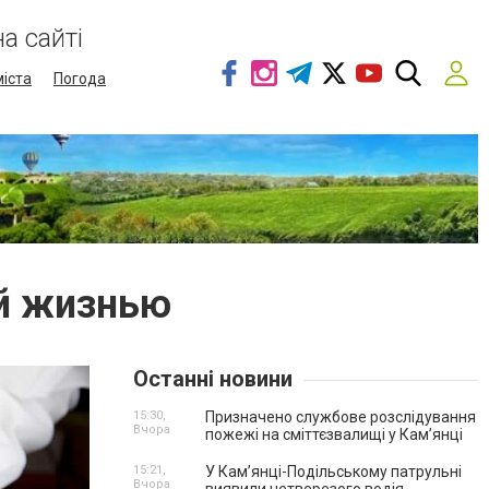
а сайті
міста
Погода
ей жизнью
Останні новини
15:30,
Призначено службове розслідування
Вчора
пожежі на сміттєзвалищі у Кам’янці
15:21,
У Кам’янці-Подільському патрульні
Вчора