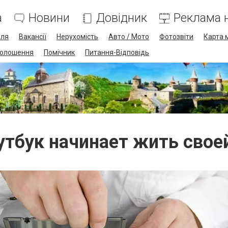
а
Новини
Довідник
Реклама н
лля
Вакансії
Нерухомість
Авто / Мото
Фотозвіти
Карта 
олошення
Помічник
Питання-Відповідь
утбук начинает жить сво