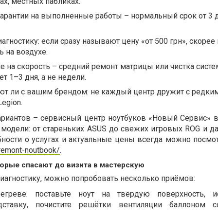
ах, местных пабликах.
гарантии на выполненные работы – нормальный срок от 3 
агностику: если сразу называют цену «от 500 грн», скорее
ь на воздухе.
 на скорость – средний ремонт матрицы или чистка сист
т 1–3 дня, а не недели.
ют ли с вашим брендом: не каждый центр дружит с редки
egion.
риантов – сервисный центр ноутбуков «Новый Сервис» в
 модели: от стареньких ASUS до свежих игровых ROG и д
обности о услугах и актуальные цены всегда можно посмо
a/remont-noutbook/
.
орые спасают до визита в мастерскую
диагностику, можно попробовать несколько приёмов:
греве: поставьте ноут на твёрдую поверхность, ис
ставку, почистите решётки вентиляции баллоном 