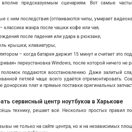
 вполне предсказуемым сценариям. Вот самые часты
ые с ним последствия (отпаиваются чипы, умирает видеока
– классика жанра после чашки кофе или чая;
ждения после падения или удара в рюкзаке;
ель крышки, клавиатуры;
ятором – когда батарея держит 15 минут и считает это по
кривая» переустановка Windows, после которой ничего не р
% поломок поддаются восстановлению. Даже залитый сл
рванной петлёй чаще всего удаётся отремонтировать. С
ие донорских плат и прямые поставки оригинальных запча
ать сервисный центр ноутбуков в Харькове
сёшь технику, решает всё. Несколько простых правил п
ывы не только на сайте центра, но и на независимых пло