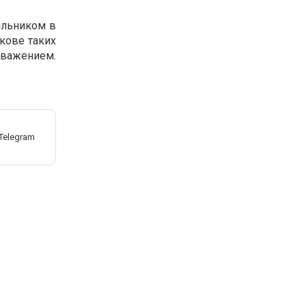
аяльником в
ькове таких
 уважением.