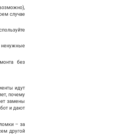
возможно),
оем случае
спользуйте
 ненужные
монта без
иенты идут
яет, почему
нет замены
бот и дают
оломки – за
сем другой