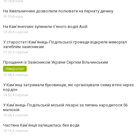
10:18,
Вчора
На Хмельниччині дозволили полювати на пернату дичину
09:59,
Вчора
На Камʼянеччині зупинили п'яного водія Audi
13:20,
5 серпня
У старостаті Кам’янець-Подільської громади відкрили меморіал
загиблим захисникам
12:20,
5 серпня
Прощання із Захисником України Сергієм Вільчинським
Некролог
15:08,
4 серпня
У Кам’янці затримали буковинців, які організували схему втечі через
кордон
14:52,
4 серпня
У Кам’янець-Подільській міській лікарні за липень народилося 56
малюків
10:24,
4 серпня
Частина Кам'янця залишилась без води
10:14,
4 серпня