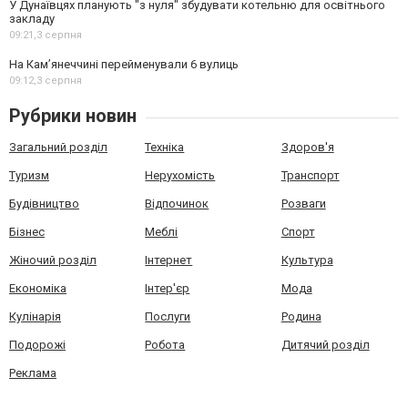
У Дунаївцях планують "з нуля" збудувати котельню для освітнього
закладу
09:21,
3 серпня
На Камʼянеччині перейменували 6 вулиць
09:12,
3 серпня
Рубрики новин
Загальний розділ
Техніка
Здоров'я
Туризм
Нерухомість
Транспорт
Будівництво
Відпочинок
Розваги
Бізнес
Меблі
Спорт
Жіночий розділ
Інтернет
Культура
Економіка
Інтер'єр
Мода
Кулінарія
Послуги
Родина
Подорожі
Робота
Дитячий розділ
Реклама