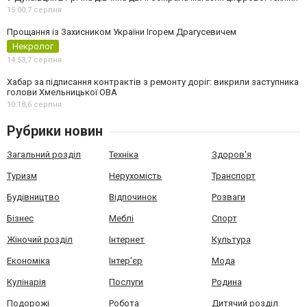
15:00,
7 серпня
Прощання із Захисником України Ігорем Драгусевичем
Некролог
14:53,
7 серпня
Хабар за підписання контрактів з ремонту доріг: викрили заступника
голови Хмельницької ОВА
10:18,
6 серпня
Рубрики новин
Загальний розділ
Техніка
Здоров'я
Туризм
Нерухомість
Транспорт
Будівництво
Відпочинок
Розваги
Бізнес
Меблі
Спорт
Жіночий розділ
Інтернет
Культура
Економіка
Інтер'єр
Мода
Кулінарія
Послуги
Родина
Подорожі
Робота
Дитячий розділ