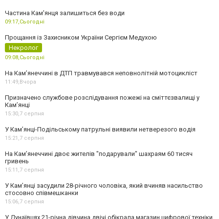
Частина Кам'янця залишиться без води
09:17,
Сьогодні
Прощання із Захисником України Сергієм Медухою
Некролог
09:08,
Сьогодні
На Кам’янеччині в ДТП травмувався неповнолітній мотоцикліст
11:49,
Вчора
Призначено службове розслідування пожежі на сміттєзвалищі у
Кам’янці
15:30,
7 серпня
У Кам’янці-Подільському патрульні виявили нетверезого водія
15:21,
7 серпня
На Камʼянеччині двоє жителів "подарували" шахраям 60 тисяч
гривень
15:11,
7 серпня
У Камʼянці засудили 28-річного чоловіка, який вчиняв насильство
стосовно співмешканки
15:06,
7 серпня
У Дунаївцях 21-річна дівчина двічі обікрала магазин цифрової техніки