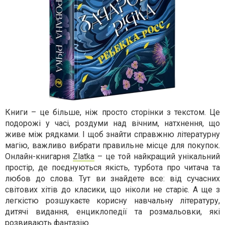
Книги – це більше, ніж просто сторінки з текстом. Це
подорожі у часі, роздуми над вічним, натхнення, що
живе між рядками. І щоб знайти справжню літературну
магію, важливо вибрати правильне місце для покупок.
Онлайн-книгарня
Zlatka
– це той найкращий унікальний
простір, де поєднуються якість, турбота про читача та
любов до слова. Тут ви знайдете все: від сучасних
світових хітів до класики, що ніколи не старіє. А ще з
легкістю розшукаєте корисну навчальну літературу,
дитячі видання, енциклопедії та розмальовки, які
розвивають фантазію.