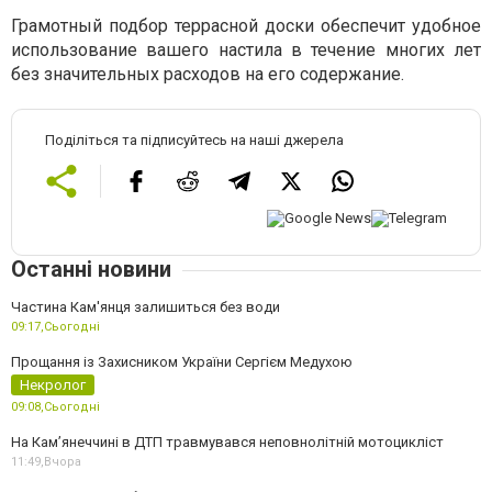
Грамотный подбор террасной доски обеспечит удобное
использование вашего настила в течение многих лет
без значительных расходов на его содержание.
Поділіться та підписуйтесь на наші джерела
Останні новини
Частина Кам'янця залишиться без води
09:17,
Сьогодні
Прощання із Захисником України Сергієм Медухою
Некролог
09:08,
Сьогодні
На Кам’янеччині в ДТП травмувався неповнолітній мотоцикліст
11:49,
Вчора