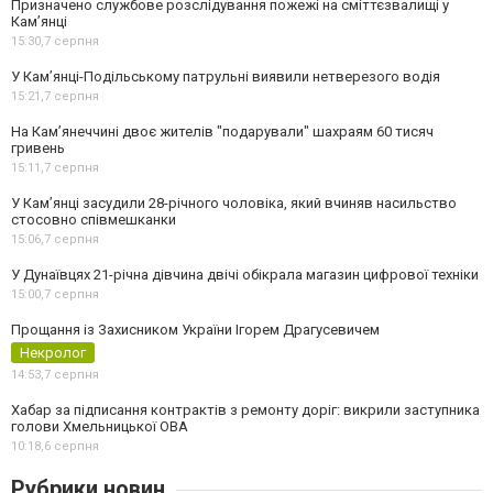
Призначено службове розслідування пожежі на сміттєзвалищі у
Кам’янці
15:30,
7 серпня
У Кам’янці-Подільському патрульні виявили нетверезого водія
15:21,
7 серпня
На Камʼянеччині двоє жителів "подарували" шахраям 60 тисяч
гривень
15:11,
7 серпня
У Камʼянці засудили 28-річного чоловіка, який вчиняв насильство
стосовно співмешканки
15:06,
7 серпня
У Дунаївцях 21-річна дівчина двічі обікрала магазин цифрової техніки
15:00,
7 серпня
Прощання із Захисником України Ігорем Драгусевичем
Некролог
14:53,
7 серпня
Хабар за підписання контрактів з ремонту доріг: викрили заступника
голови Хмельницької ОВА
10:18,
6 серпня
Рубрики новин