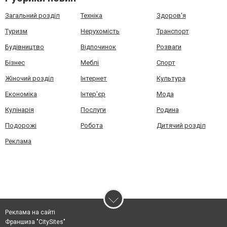
Загальний розділ
Техніка
Здоров'я
Туризм
Нерухомість
Транспорт
Будівництво
Відпочинок
Розваги
Бізнес
Меблі
Спорт
Жіночий розділ
Інтернет
Культура
Економіка
Інтер'єр
Мода
Кулінарія
Послуги
Родина
Подорожі
Робота
Дитячий розділ
Реклама
Реклама на сайті
Франшиза "CitySites"