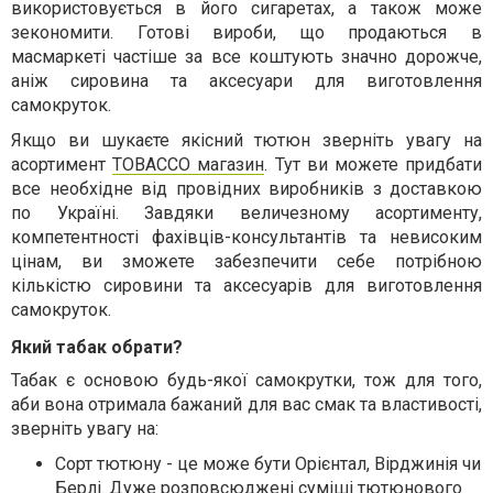
використовується в його сигаретах, а також може
зекономити. Готові вироби, що продаються в
масмаркеті частіше за все коштують значно дорожче,
аніж сировина та аксесуари для виготовлення
самокруток.
Якщо ви шукаєте якісний тютюн зверніть увагу на
асортимент
TOBACCO магазин
. Тут ви можете придбати
все необхідне від провідних виробників з доставкою
по Україні. Завдяки величезному асортименту,
компетентності фахівців-консультантів та невисоким
цінам, ви зможете забезпечити себе потрібною
кількістю сировини та аксесуарів для виготовлення
самокруток.
Який табак обрати?
Табак є основою будь-якої самокрутки, тож для того,
аби вона отримала бажаний для вас смак та властивості,
зверніть увагу на:
Сорт тютюну - це може бути Орієнтал, Вірджинія чи
Берлі. Дуже розповсюджені суміші тютюнового