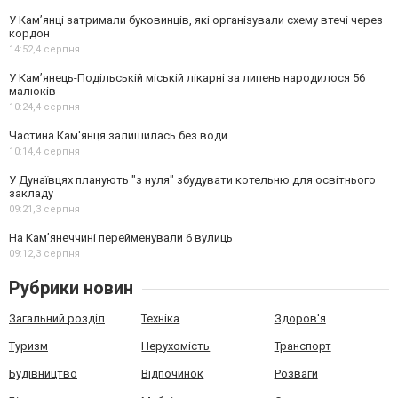
У Кам’янці затримали буковинців, які організували схему втечі через
кордон
14:52,
4 серпня
У Кам’янець-Подільській міській лікарні за липень народилося 56
малюків
10:24,
4 серпня
Частина Кам'янця залишилась без води
10:14,
4 серпня
У Дунаївцях планують "з нуля" збудувати котельню для освітнього
закладу
09:21,
3 серпня
На Камʼянеччині перейменували 6 вулиць
09:12,
3 серпня
Рубрики новин
Загальний розділ
Техніка
Здоров'я
Туризм
Нерухомість
Транспорт
Будівництво
Відпочинок
Розваги