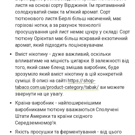
листя на основі сорту Вірджинія. Їм притаманний
солодкуватий смак та м'який аромат. Сорт
тютюнового листя Берлі більш насичений, має
горіхові нотки, а за рахунок технології
просушування цей лист немає цукру у складі. Сорт
тютюну Орієнтал має більш яскравий екзотичний
аромат, який підходить поціновувачам.
Вміст нікотину - дуже важливий, оскільки
впливатиме на міцність цигарки. В залежності від
того, який саме бленд змішав виробник, буде
зрозуміло який вміст нікотину в цій конкретній
суміші. В описі на сайті
https://shop-
tabaco.com.ua/product-category/tabak/
ви можете
звернути на це увагу.
Країна-виробник - найпоширенішими
виробниками тютюну вважаються Сполучені
Штати Америки та країни східного
Середземномор'я.
Якість просушки та ферментування - від цього