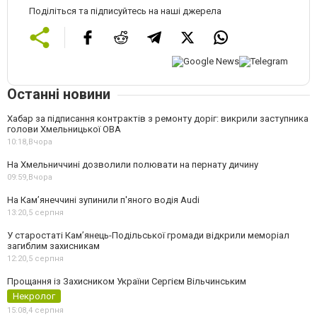
Поділіться та підписуйтесь на наші джерела
Останні новини
Хабар за підписання контрактів з ремонту доріг: викрили заступника
голови Хмельницької ОВА
10:18,
Вчора
На Хмельниччині дозволили полювати на пернату дичину
09:59,
Вчора
На Камʼянеччині зупинили п'яного водія Audi
13:20,
5 серпня
У старостаті Кам’янець-Подільської громади відкрили меморіал
загиблим захисникам
12:20,
5 серпня
Прощання із Захисником України Сергієм Вільчинським
Некролог
15:08,
4 серпня