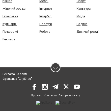
Бізнес
Меблі
Спорт
Жіночий розділ
Інтернет
Культура
Економіка
Інтер'єр
Мода
Кулінарія
Послуги
Родина
Подорожі
Робота
Дитячий розділ
Реклама
Реклама на сайті
Франшиза "CitySites"
Про нас
Контакти
Автори проєкту