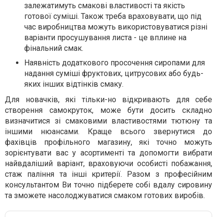
залежатимуть смакові властивості та якість
готової суміші. Також треба враховувати, що під
час виробництва можуть використовуватися різні
варіанти просушування листа - це вплине на
фінальний смак.
Наявність додаткового просочення сиропами для
надання суміші фруктових, цитрусових або будь-
яких інших відтінків смаку.
Для новачків, які тільки-но відкривають для себе
створення самокруток, може бути досить складно
визначитися зі смаковими властивостями тютюну та
іншими нюансами. Краще всього звернутися до
фахівців профільного магазину, які точно можуть
зорієнтувати вас у асортименті та допомогти вибрати
найвдаліший варіант, враховуючи особисті побажання,
стаж паління та інші критерії. Разом з професійним
консультантом Ви точно підберете собі вдалу сировину
та зможете насолоджуватися смаком готових виробів.