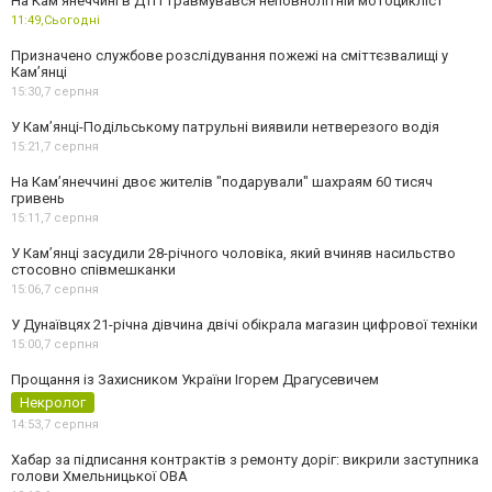
На Кам’янеччині в ДТП травмувався неповнолітній мотоцикліст
11:49,
Сьогодні
Призначено службове розслідування пожежі на сміттєзвалищі у
Кам’янці
15:30,
7 серпня
У Кам’янці-Подільському патрульні виявили нетверезого водія
15:21,
7 серпня
На Камʼянеччині двоє жителів "подарували" шахраям 60 тисяч
гривень
15:11,
7 серпня
У Камʼянці засудили 28-річного чоловіка, який вчиняв насильство
стосовно співмешканки
15:06,
7 серпня
У Дунаївцях 21-річна дівчина двічі обікрала магазин цифрової техніки
15:00,
7 серпня
Прощання із Захисником України Ігорем Драгусевичем
Некролог
14:53,
7 серпня
Хабар за підписання контрактів з ремонту доріг: викрили заступника
голови Хмельницької ОВА