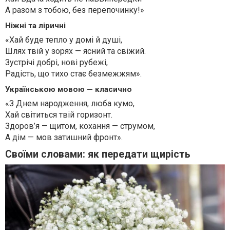
А разом з тобою, без перепочинку!»
Ніжні та ліричні
«Хай буде тепло у домі й душі,
Шлях твій у зорях — ясний та свіжий.
Зустрічі добрі, нові рубежі,
Радість, що тихо стає безмежжям».
Українською мовою — класично
«З Днем народження, люба кумо,
Хай світиться твій горизонт.
Здоров’я — щитом, кохання — струмом,
А дім — мов затишний фронт».
Своїми словами: як передати щирість