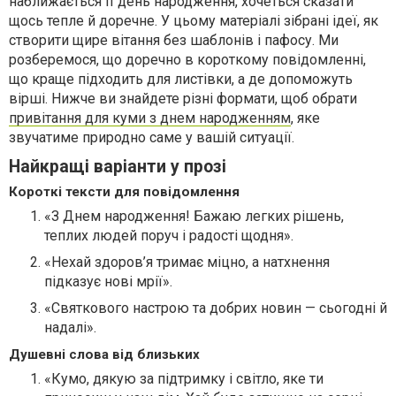
наближається її день народження, хочеться сказати
щось тепле й доречне. У цьому матеріалі зібрані ідеї, як
створити щире вітання без шаблонів і пафосу. Ми
розберемося, що доречно в короткому повідомленні,
що краще підходить для листівки, а де допоможуть
вірші. Нижче ви знайдете різні формати, щоб обрати
привітання для куми з днем народженням
, яке
звучатиме природно саме у вашій ситуації.
Найкращі варіанти у прозі
Короткі тексти для повідомлення
«З Днем народження! Бажаю легких рішень,
теплих людей поруч і радості щодня».
«Нехай здоров’я тримає міцно, а натхнення
підказує нові мрії».
«Святкового настрою та добрих новин — сьогодні й
надалі».
Душевні слова від близьких
«Кумо, дякую за підтримку і світло, яке ти