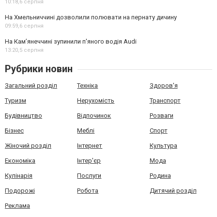
10:18,
6 серпня
На Хмельниччині дозволили полювати на пернату дичину
09:59,
6 серпня
На Камʼянеччині зупинили п'яного водія Audi
13:20,
5 серпня
Рубрики новин
Загальний розділ
Техніка
Здоров'я
Туризм
Нерухомість
Транспорт
Будівництво
Відпочинок
Розваги
Бізнес
Меблі
Спорт
Жіночий розділ
Інтернет
Культура
Економіка
Інтер'єр
Мода
Кулінарія
Послуги
Родина
Подорожі
Робота
Дитячий розділ
Реклама