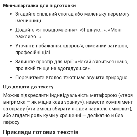
Міні-шпаргалка для підготовки
Згадайте спільний спогад або маленьку перемогу
іменинниці.
Додайте «я-повідомлення»: «Я ціную…», «Мені
важливо…».
Уточніть побажання: здоров’я, сімейний затишок,
професійні цілі.
Залиште простір для мрії: «Нехай з’явиться шанс,
про який ти ще не здогадуєшся».
Перечитайте вголос: текст має звучати природно.
Що додати до тексту
Можна підкреслити індивідуальність метафорою («твоя
витримка — як міцна кава зранку»), навести комплімент
за справу («ти вмієш збирати людей навколо смислів»),
або згадати роль куми у хрещенні — делікатно й без
пафосу.
Приклади готових текстів