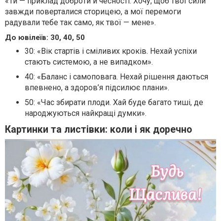
«Ти — приклад доброти й чесності. Хочу, щоб твої сили
завжди поверталися сторицею, а мої перемоги
радували тебе так само, як твої — мене».
До ювілеїв: 30, 40, 50
30: «Вік стартів і сміливих кроків. Нехай успіхи
стають системою, а не випадком».
40: «Баланс і самоповага. Нехай рішення даються
впевнено, а здоров’я підсилює плани».
50: «Час збирати плоди. Хай буде багато тиші, де
народжуються найкращі думки».
Картинки та листівки: коли і як доречно