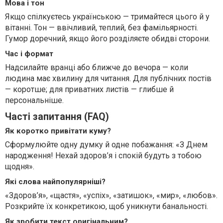
Мова і тон
Якщо спілкуєтесь українською — тримайтеся цього й у
вітанні. Тон — ввічливий, теплий, без фамільярності.
Гумор доречний, якщо його розділяєте обидві сторони.
Час і формат
Надсилайте вранці або ближче до вечора — коли
людина має хвилину для читання. Для публічних постів
— коротше; для приватних листів — глибше й
персональніше.
Часті запитання (FAQ)
Як коротко привітати куму?
Сформулюйте одну думку й одне побажання: «З Днем
народження! Нехай здоров’я і спокій будуть з тобою
щодня».
Які слова найпопулярніші?
«Здоров’я», «щастя», «успіх», «затишок», «мир», «любов».
Розкрийте їх конкретикою, щоб уникнути банальності.
Як зробити текст оригінальним?