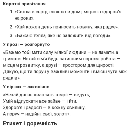
Короткі привітання
«Світла в серці, спокою в домі, міцного здоров’я
на роки».
«Хай кожен день приносить новину, яка радує».
«Бажаю тепла, яке не залежить від погоди».
У прозі — розгорнуто
«Бажаю тобі мати силу м’якої людини — не ламати, а
тримати. Нехай сім’я буде затишним портом, робота —
місцем розвитку, а друзі — простором для щирості.
Дякую, що ти поруч у важливі моменти і вмієш чути між
рядків».
У віршах — лаконічно
«Нехай дні не кваплять, а мрії — ведуть,
Умій відпускати все зайве — і йти.
Здоров’я і радості — в кожну хвилину,
А поруч — надійні, свої, золоті».
Етикет і доречність