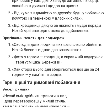
приносиш у наш дім. Хай буде затишно на серці,
спокійно в думках і щедро на щастя».
«Від кума з вдячністю за дружбу: будь улюбленою,
почутою і впевненою у власних силах».
«Від хрещениці: дякую за ніжність і мудрі поради.
Нехай мрії знаходять шлях до здійснення».
Оригінальні тексти для соцмереж
«Сьогодні день людини, яка вміє вчасно обійняти.
Нехай Всесвіт відповідає взаємністю».
«Фото з тортом — традиція, а справжній подарунок
— твоя усмішка. Бережи її!»
«Хай сторіз цього дня зберігаються довше за 24
години — у пам’яті та серці».
Гарні вірші та римовані побажання
Веселі римівки
«Нехай сміх дрібнить тривоги в пил,
І дощ перетворюєш у милий стиль.
Хай вдача ходить не наввипередки —