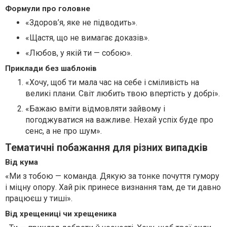
Формули про головне
«Здоров’я, яке не підводить».
«Щастя, що не вимагає доказів».
«Любов, у якій ти — собою».
Приклади без шаблонів
«Хочу, щоб ти мала час на себе і сміливість на
великі плани. Світ любить твою впертість у добрі».
«Бажаю вміти відмовляти зайвому і
погоджуватися на важливе. Нехай успіх буде про
сенс, а не про шум».
Тематичні побажання для різних випадків
Від кума
«Ми з тобою — команда. Дякую за тонке почуття гумору
і міцну опору. Хай рік принесе визнання там, де ти давно
працюєш у тиші».
Від хрещениці чи хрещеника