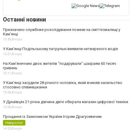
Останні новини
Призначено службове розслідування пожежі на сміттєзвалищі у
Кам’янці
15:30,
Вчора
У Кам’янці-Подільському патрульні виявили нетверезого водія
15:21,
Вчора
На Камʼянеччині двоє жителів "подарували" шахраям 60 тисяч
гривень
15:11,
Вчора
У Камʼянці засудили 28-річного чоловіка, який вчиняв насильство
стосовно співмешканки
15:06,
Вчора
У Дунаївцях 21-річна дівчина двічі обікрала магазин цифрової техніки
15:00,
Вчора
Прощання із Захисником України Ігорем Драгусевичем
Некролог
14:53,
Вчора