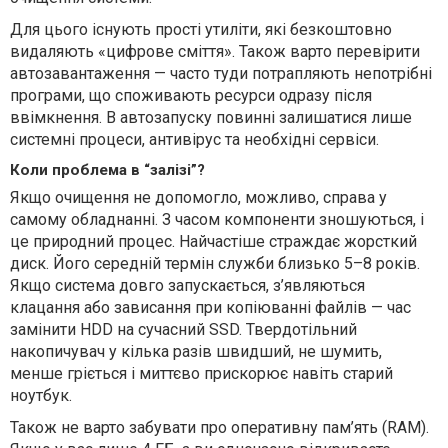
Для цього існують прості утиліти, які безкоштовно
видаляють «цифрове сміття». Також варто перевірити
автозавантаження — часто туди потрапляють непотрібні
програми, що споживають ресурси одразу після
ввімкнення. В автозапуску повинні залишатися лише
системні процеси, антивірус та необхідні сервіси.
Коли проблема в “залізі”?
Якщо очищення не допомогло, можливо, справа у
самому обладнанні. З часом компоненти зношуються, і
це природний процес. Найчастіше страждає жорсткий
диск. Його середній термін служби близько 5–8 років.
Якщо система довго запускається, з’являються
клацання або зависання при копіюванні файлів — час
замінити HDD на сучасний SSD. Твердотільний
накопичувач у кілька разів швидший, не шумить,
менше гріється і миттєво прискорює навіть старий
ноутбук.
Також не варто забувати про оперативну пам’ять (RAM).