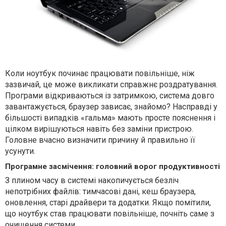
Коли ноутбук починає працювати повільніше, ніж
зазвичай, це може викликати справжнє роздратування.
Програми відкриваються із затримкою, система довго
завантажується, браузер зависає, знайомо? Насправді у
більшості випадків «гальма» мають просте пояснення і
цілком вирішуються навіть без заміни пристрою.
Головне вчасно визначити причину й правильно її
усунути.
Програмне засмічення: головний ворог продуктивності
З плином часу в системі накопичується безліч
непотрібних файлів: тимчасові дані, кеш браузера,
оновлення, старі драйвери та додатки. Якщо помітили,
що ноутбук став працювати повільніше, почніть саме з
очищення системи.