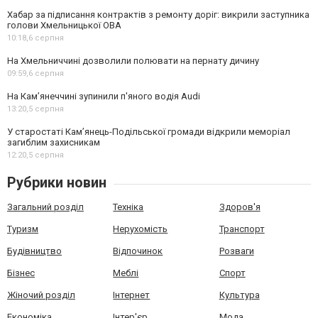
Хабар за підписання контрактів з ремонту доріг: викрили заступника
голови Хмельницької ОВА
10:18,
6 серпня
На Хмельниччині дозволили полювати на пернату дичину
09:59,
6 серпня
На Камʼянеччині зупинили п'яного водія Audi
13:20,
5 серпня
У старостаті Кам’янець-Подільської громади відкрили меморіал
загиблим захисникам
12:20,
5 серпня
Рубрики новин
Загальний розділ
Техніка
Здоров'я
Туризм
Нерухомість
Транспорт
Будівництво
Відпочинок
Розваги
Бізнес
Меблі
Спорт
Жіночий розділ
Інтернет
Культура
Економіка
Інтер'єр
Мода