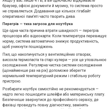
Якщо у вас лише 4 ГБ, а ви одночасно відкриваєте
браузер, офісні документи й музику, то система просто
не справляється. Додавання ще кількох гігабайт
оперативної пам’яті часто творить дива.
Перегрів — тиха загроза для ноутбука
Ще одна часта причина втрати швидкості — перегрів
процесора або відеокарти. Коли температура перевищує
норму, система автоматично знижує продуктивність,
щоб уникнути пошкоджень.
Пил, що накопичується у вентиляційних отворах,
висохла термопаста та старі кулери — усе це уповільнює
охолодження. Регулярна чистка системи охолодження
(щонайменше раз на рік) допоможе зберегти
нормальний температурний режим і стабільну роботу
пристрою.
Розбирати ноутбук самостійно не рекомендується —
надто легко пошкодити шлейфи або материнську плату.
Безпечніше звернутися до професійного сервісу, де
фахівці проведуть повну діагностику, замінять