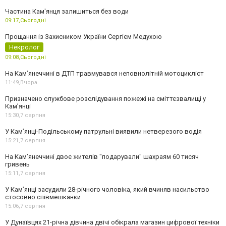
Частина Кам'янця залишиться без води
09:17,
Сьогодні
Прощання із Захисником України Сергієм Медухою
Некролог
09:08,
Сьогодні
На Кам’янеччині в ДТП травмувався неповнолітній мотоцикліст
11:49,
Вчора
Призначено службове розслідування пожежі на сміттєзвалищі у
Кам’янці
15:30,
7 серпня
У Кам’янці-Подільському патрульні виявили нетверезого водія
15:21,
7 серпня
На Камʼянеччині двоє жителів "подарували" шахраям 60 тисяч
гривень
15:11,
7 серпня
У Камʼянці засудили 28-річного чоловіка, який вчиняв насильство
стосовно співмешканки
15:06,
7 серпня
У Дунаївцях 21-річна дівчина двічі обікрала магазин цифрової техніки