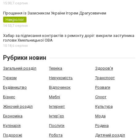
15:00,
7 серпня
Прощання із Захисником України Ігорем Драгусевичем
Некролог
14:53,
7 серпня
Хабар за підписання контрактів з ремонту доріг: викрили заступника
голови Хмельницької ОВА
10:18,
6 серпня
Рубрики новин
Загальний розділ
Техніка
Здоров'я
Туризм
Нерухомість
Транспорт
Будівництво
Відпочинок
Розваги
Бізнес
Меблі
Спорт
Жіночий розділ
Інтернет
Культура
Економіка
Інтер'єр
Мода
Кулінарія
Послуги
Родина
Подорожі
Робота
Дитячий розділ