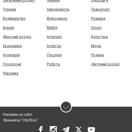
Загальний розділ
Техніка
Здоров'я
Туризм
Нерухомість
Транспорт
Будівництво
Відпочинок
Розваги
Бізнес
Меблі
Спорт
Жіночий розділ
Інтернет
Культура
Економіка
Інтер'єр
Мода
Кулінарія
Послуги
Родина
Подорожі
Робота
Дитячий розділ
Реклама
Реклама на сайті
Франшиза "CitySites"