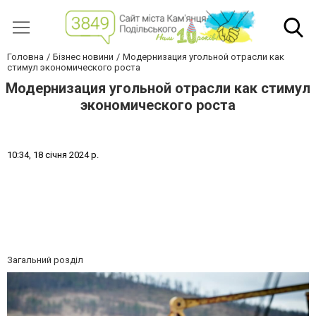
Головна
Бізнес новини
Модернизация угольной отрасли как
стимул экономического роста
Модернизация угольной отрасли как стимул
экономического роста
1
0
:
3
4
,
1
8
с
і
ч
н
я
2
0
2
4
р
.
Загальний розділ