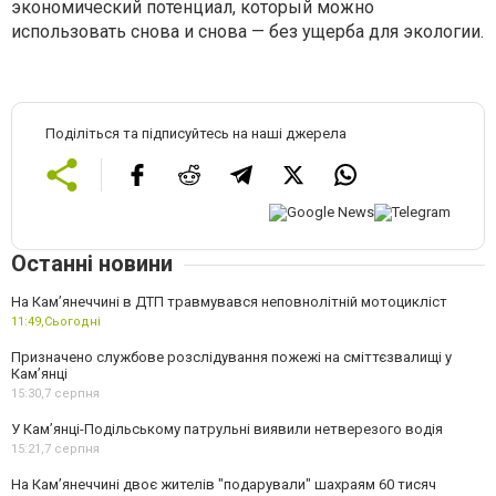
экономический потенциал, который можно
использовать снова и снова — без ущерба для экологии.
Поділіться та підписуйтесь на наші джерела
Останні новини
На Кам’янеччині в ДТП травмувався неповнолітній мотоцикліст
11:49,
Сьогодні
Призначено службове розслідування пожежі на сміттєзвалищі у
Кам’янці
15:30,
7 серпня
У Кам’янці-Подільському патрульні виявили нетверезого водія
15:21,
7 серпня
На Камʼянеччині двоє жителів "подарували" шахраям 60 тисяч