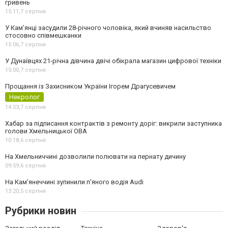
гривень
15:11,
7 серпня
У Камʼянці засудили 28-річного чоловіка, який вчиняв насильство
стосовно співмешканки
15:06,
7 серпня
У Дунаївцях 21-річна дівчина двічі обікрала магазин цифрової техніки
15:00,
7 серпня
Прощання із Захисником України Ігорем Драгусевичем
Некролог
14:53,
7 серпня
Хабар за підписання контрактів з ремонту доріг: викрили заступника
голови Хмельницької ОВА
10:18,
6 серпня
На Хмельниччині дозволили полювати на пернату дичину
09:59,
6 серпня
На Камʼянеччині зупинили п'яного водія Audi
13:20,
5 серпня
Рубрики новин