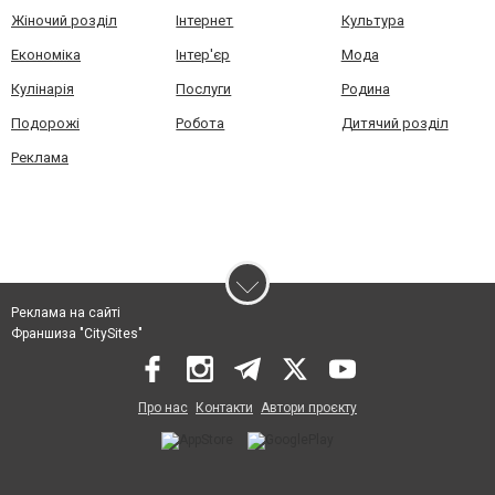
Жіночий розділ
Інтернет
Культура
Економіка
Інтер'єр
Мода
Кулінарія
Послуги
Родина
Подорожі
Робота
Дитячий розділ
Реклама
Реклама на сайті
Франшиза "CitySites"
Про нас
Контакти
Автори проєкту