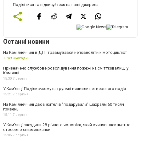
Поділіться та підписуйтесь на наші джерела
Останні новини
На Кам’янеччині в ДТП травмувався неповнолітній мотоцикліст
11:49,
Сьогодні
Призначено службове розслідування пожежі на сміттєзвалищі у
Кам’янці
15:30,
7 серпня
У Кам’янці-Подільському патрульні виявили нетверезого водія
15:21,
7 серпня
На Камʼянеччині двоє жителів "подарували" шахраям 60 тисяч
гривень
15:11,
7 серпня
У Камʼянці засудили 28-річного чоловіка, який вчиняв насильство
стосовно співмешканки
15:06,
7 серпня