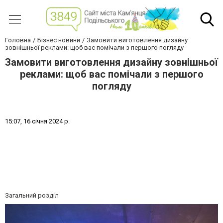
Головна
Бізнес новини
Замовити виготовлення дизайну
зовнішньої реклами: щоб вас помічали з першого погляду
Замовити виготовлення дизайну зовнішньої
реклами: щоб вас помічали з першого
погляду
1
5
:
0
7
,
1
6
с
і
ч
н
я
2
0
2
4
р
.
Загальний розділ