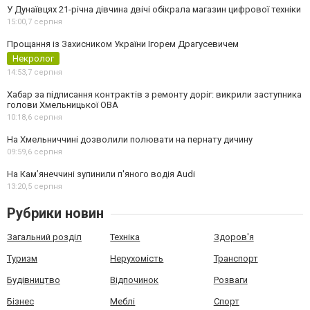
У Дунаївцях 21-річна дівчина двічі обікрала магазин цифрової техніки
15:00,
7 серпня
Прощання із Захисником України Ігорем Драгусевичем
Некролог
14:53,
7 серпня
Хабар за підписання контрактів з ремонту доріг: викрили заступника
голови Хмельницької ОВА
10:18,
6 серпня
На Хмельниччині дозволили полювати на пернату дичину
09:59,
6 серпня
На Камʼянеччині зупинили п'яного водія Audi
13:20,
5 серпня
Рубрики новин
Загальний розділ
Техніка
Здоров'я
Туризм
Нерухомість
Транспорт
Будівництво
Відпочинок
Розваги
Бізнес
Меблі
Спорт