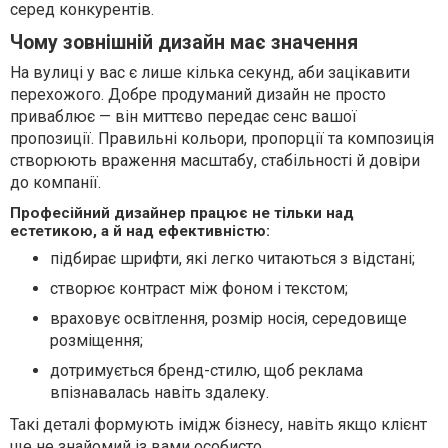
серед конкурентів.
Чому зовнішній дизайн має значення
На вулиці у вас є лише кілька секунд, аби зацікавити
перехожого. Добре продуманий дизайн не просто
приваблює — він миттєво передає сенс вашої
пропозиції. Правильні кольори, пропорції та композиція
створюють враження масштабу, стабільності й довіри
до компанії.
Професійний дизайнер працює не тільки над
естетикою, а й над ефективністю:
підбирає шрифти, які легко читаються з відстані;
створює контраст між фоном і текстом;
враховує освітлення, розмір носія, середовище
розміщення;
дотримується бренд-стилю, щоб реклама
впізнавалась навіть здалеку.
Такі деталі формують імідж бізнесу, навіть якщо клієнт
ще не знайомий із вами особисто.