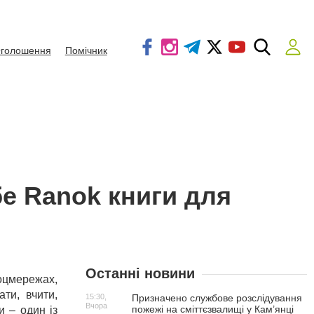
голошення
Помічник
бе Ranok книги для
Останні новини
оцмережах,
ти, вчити,
15:30,
Призначено службове розслідування
Вчора
пожежі на сміттєзвалищі у Кам’янці
и
– один із