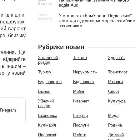
На Камʼянеччині зупинили п'яного
5 серпня
водія Audi
гідні ціни,
12:20,
У старостаті Кам’янець-Подільської
5 серпня
громади відкрили меморіал загиблим
 подарунок,
захисникам
ний варіант
ро близьку
Рубрики новин
хнення. Це
Загальний
Техніка
Здоров'я
 відкрийте
розділ
сть іншим –
Туризм
Нерухомість
Транспорт
ері у новий
Будівництво
Відпочинок
Розваги
Бізнес
Меблі
Спорт
Жіночий
Інтернет
Культура
розділ
Економіка
Інтер'єр
Мода
Кулінарія
Послуги
Родина
Подорожі
Робота
Дитячий
розділ