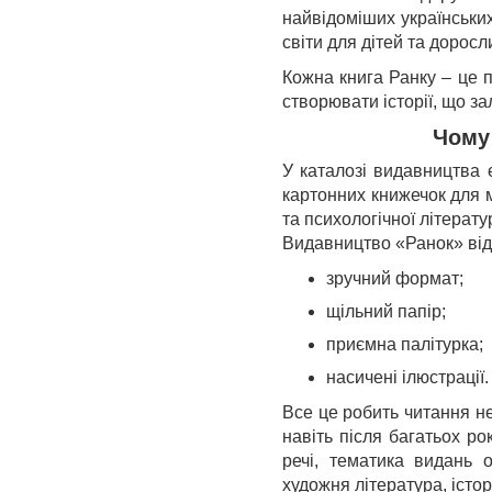
найвідоміших українських
світи для дітей та доросл
Кожна книга Ранку – це п
створювати історії, що за
Чому 
У каталозі видавництва 
картонних книжечок для м
та психологічної літерат
Видавництво «Ранок» від
зручний формат;
щільний папір;
приємна палітурка;
насичені ілюстрації.
Все це робить читання н
навіть після багатьох р
речі, тематика видань о
художня література, істо