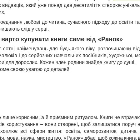
 видавців, який уже понад два десятиліття створює унікаль
их.
оєднання любові до читача, сучасного підходу до освіти т
лишають слід у серці.
варто купувати книги саме від «Ранок»
є сотні найменувань для будь-якого віку, розпочинаючи ві
алюків і до серйозних навчальних посібників, художньої, м
ури для дорослих. Кожен член родини знайде книгу до душі.
оме своєю увагою до деталей:
е лише корисним, а й приємним ритуалом. Книги не втрача
оків користування – вони створені, щоб залишатися поруч 
хоплює всі сфери життя: освіта, саморозвиток, дитяча п
рія, мова, наука, мистецтво. «Ранок» дбає, щоб кожна книга 