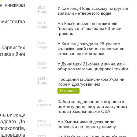
ні книжкові
15:21,
У Кам’янці-Подільському патрульні
Вчора
виявили нетверезого водія
а мистецтва
15:11,
На Камʼянеччині двоє жителів
Вчора
"подарували" шахраям 60 тисяч
гривень
15:06,
У Камʼянці засудили 28-річного
д барвистих
Вчора
чоловіка, який вчиняв насильство
стосовно співмешканки
отиваційної
15:00,
У Дунаївцях 21-річна дівчина двічі
Вчора
обікрала магазин цифрової техніки
14:53,
Прощання із Захисником України
Вчора
Ігорем Драгусевичем
Некролог
10:18,
Хабар за підписання контрактів з
6 серпня
ремонту доріг: викрили заступника
голови Хмельницької ОВА
ють вигляду
надовго. До
09:59,
На Хмельниччині дозволили
6 серпня
полювати на пернату дичину
сихологія,
відповідала
13:20,