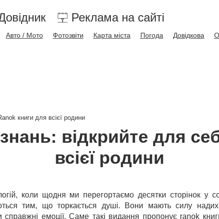
Довідник
Реклама на сайті
Авто / Мото
Фотозвіти
Карта міста
Погода
Довідкова
О
Ranok книги для всієї родини
 знань: відкрийте для се
всієї родини
огій, коли щодня ми перегортаємо десятки сторінок у с
ться тим, що торкається душі. Вони мають силу надиха
 справжні емоції. Саме такі видання пропонує
ranok книг