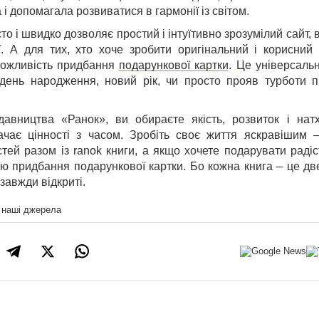
і допомагала розвиватися в гармонії із світом.
о і швидко дозволяє простий і інтуїтивно зрозумілий сайт, ви
ї. А для тих, хто хоче зробити оригінальний і корисний
можливість придбання
подарункової картки
. Це універсаль
 день народження, новий рік, чи просто прояв турботи п
авництва «Ранок», ви обираєте якість, розвиток і нат
ачає цінності з часом. Зробіть своє життя яскравішим –
тей разом із ranok книги, а якщо хочете подарувати раді
ю придбання подарункової картки. Бо кожна книга – це дв
 завжди відкриті.
а наші джерела