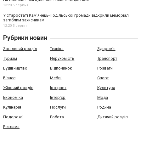
13:20,
5 серпня
У старостаті Кам’янець-Подільської громади відкрили меморіал
загиблим захисникам
12:20,
5 серпня
Рубрики новин
Загальний розділ
Техніка
Здоров'я
Туризм
Нерухомість
Транспорт
Будівництво
Відпочинок
Розваги
Бізнес
Меблі
Спорт
Жіночий розділ
Інтернет
Культура
Економіка
Інтер'єр
Мода
Кулінарія
Послуги
Родина
Подорожі
Робота
Дитячий розділ
Реклама