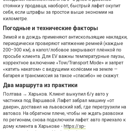
стоянки у продавца; наоборот, быстрый лафет окупит
себя, если штрафы за простои выше экономии на
километре.
Погодные и технические факторы
Зимой и в дождь применяют антискользящие накладки,
периодически проверяют натяжение ремней (каждые
200–300 км), а капот/лобовое закрывают плёнкой по
просьбе клиента. Для EV важны температурные паузы,
корректное включение «Tow/Transport Mode» и запрет
«катить накатом» с ведущими колёсами на земле —
батарея и трансмиссия за такое «спасибо» не скажут.
Два маршрута из практики
Полтава → Харьков. Клиент выкупил б/у авто у
частника под Варшавой. Лафет забрал машину «от
двери», доставил на львовский хаб, где перегрузили на
автовоз. На обратном плече, чтобы не ждать развозки
по регионам, снова подключили лафет: авто приехало к
дому клиента в Харькове -
https://sp-