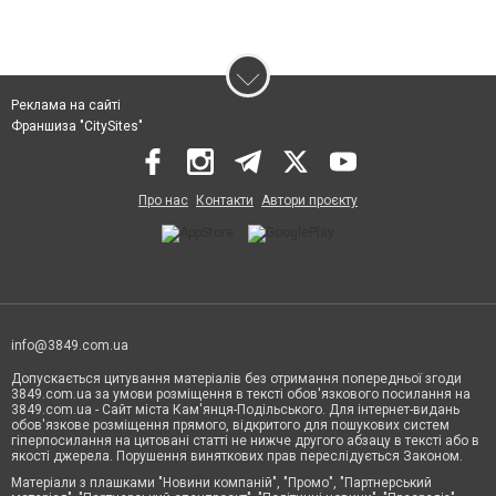
Реклама на сайті
Франшиза "CitySites"
Про нас
Контакти
Автори проєкту
info@3849.com.ua
Допускається цитування матеріалів без отримання попередньої згоди
3849.com.ua за умови розміщення в тексті обов'язкового посилання на
3849.com.ua - Сайт міста Кам'янця-Подільського. Для інтернет-видань
обов'язкове розміщення прямого, відкритого для пошукових систем
гіперпосилання на цитовані статті не нижче другого абзацу в тексті або в
якості джерела. Порушення виняткових прав переслідується Законом.
Матеріали з плашками "Новини компаній", "Промо", "Партнерський