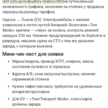
rent.com.ua/evakuatory-kharkov.html
на сутки раньше
изначального графика, экономия на стоянке у продавца
перекрыла разницу тарифов.
Одесса → Львов (EV). Электромобиль с низким
клиренсом и почти пустой батареей. Включили «Tow
Mode», крепёж — «паук» за колёса, контроль ремней
каждые 250 км. Никаких предупреждений по бортсети и
разрядов, машина сдана на СТО с тем же уровнем
заряда, с которым выехала.
Мини-чек-лист для заявки
Марка/модель, привод/КПП, клиренс, масса,
состояние рулевого и тормозов.
Адреса А/Б, окна загрузки/выгрузки, наличие
охраняемой стоянки.
Нужен лафет/автовоз, требуются ли удлинённые
аппарели/проставки.
Для EV — «Tow/Transport Mode», ключ/карта,
уровень заряда.