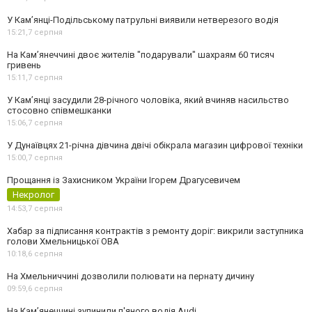
У Кам’янці-Подільському патрульні виявили нетверезого водія
15:21,
7 серпня
На Камʼянеччині двоє жителів "подарували" шахраям 60 тисяч
гривень
15:11,
7 серпня
У Камʼянці засудили 28-річного чоловіка, який вчиняв насильство
стосовно співмешканки
15:06,
7 серпня
У Дунаївцях 21-річна дівчина двічі обікрала магазин цифрової техніки
15:00,
7 серпня
Прощання із Захисником України Ігорем Драгусевичем
Некролог
14:53,
7 серпня
Хабар за підписання контрактів з ремонту доріг: викрили заступника
голови Хмельницької ОВА
10:18,
6 серпня
На Хмельниччині дозволили полювати на пернату дичину
09:59,
6 серпня
На Камʼянеччині зупинили п'яного водія Audi