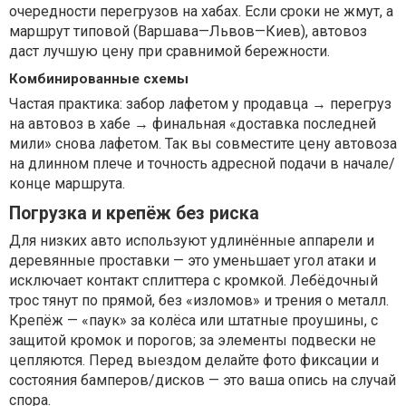
очередности перегрузов на хабах. Если сроки не жмут, а
маршрут типовой (Варшава—Львов—Киев), автовоз
даст лучшую цену при сравнимой бережности.
Комбинированные схемы
Частая практика: забор лафетом у продавца → перегруз
на автовоз в хабе → финальная «доставка последней
мили» снова лафетом. Так вы совместите цену автовоза
на длинном плече и точность адресной подачи в начале/
конце маршрута.
Погрузка и крепёж без риска
Для низких авто используют удлинённые аппарели и
деревянные проставки — это уменьшает угол атаки и
исключает контакт сплиттера с кромкой. Лебёдочный
трос тянут по прямой, без «изломов» и трения о металл.
Крепёж — «паук» за колёса или штатные проушины, с
защитой кромок и порогов; за элементы подвески не
цепляются. Перед выездом делайте фото фиксации и
состояния бамперов/дисков — это ваша опись на случай
спора.