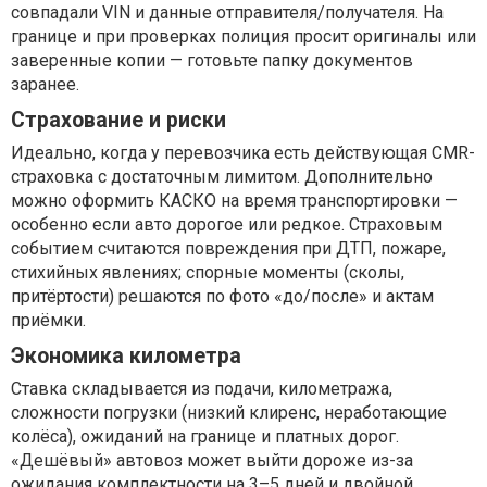
совпадали VIN и данные отправителя/получателя. На
границе и при проверках полиция просит оригиналы или
заверенные копии — готовьте папку документов
заранее.
Страхование и риски
Идеально, когда у перевозчика есть действующая CMR-
страховка с достаточным лимитом. Дополнительно
можно оформить КАСКО на время транспортировки —
особенно если авто дорогое или редкое. Страховым
событием считаются повреждения при ДТП, пожаре,
стихийных явлениях; спорные моменты (сколы,
притёртости) решаются по фото «до/после» и актам
приёмки.
Экономика километра
Ставка складывается из подачи, километража,
сложности погрузки (низкий клиренс, неработающие
колёса), ожиданий на границе и платных дорог.
«Дешёвый» автовоз может выйти дороже из-за
ожидания комплектности на 3–5 дней и двойной