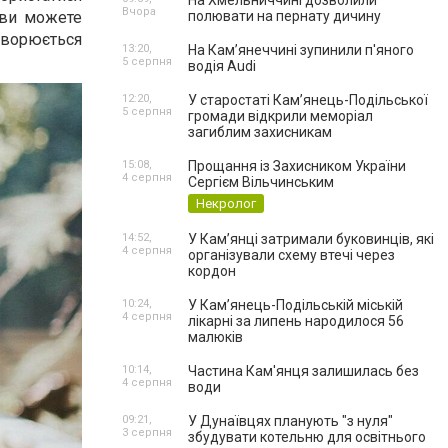
На Хмельниччині дозволили
Вчора
, ви можете
полювати на пернату дичину
етворюється
13:20,
На Камʼянеччині зупинили п'яного
5 серпня
водія Audi
12:20,
У старостаті Кам’янець-Подільської
5 серпня
громади відкрили меморіал
загиблим захисникам
15:08,
Прощання із Захисником України
4 серпня
Сергієм Вільчинським
Некролог
14:52,
У Кам’янці затримали буковинців, які
4 серпня
організували схему втечі через
кордон
10:24,
У Кам’янець-Подільській міській
4 серпня
лікарні за липень народилося 56
малюків
10:14,
Частина Кам'янця залишилась без
4 серпня
води
09:21,
У Дунаївцях планують "з нуля"
3 серпня
збудувати котельню для освітнього