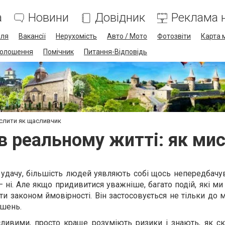
а
Новини
Довідник
Реклама н
лля
Вакансії
Нерухомість
Авто / Мото
Фотозвіти
Карта 
олошення
Помічник
Питання-Відповідь
ислити як щасливчик
 в реальному житті: як ми
удачу, більшість людей уявляють собі щось непередбачув
– ні. Але якщо придивитися уважніше, багато подій, які м
и законом ймовірності. Він застосовується не тільки до 
ішень.
ливими, просто краще розуміють ризики і знають, як ск