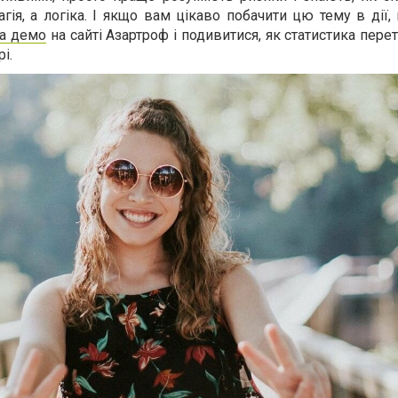
ія, а логіка. І якщо вам цікаво побачити цю тему в дії
na демо
на сайті Азартроф і подивитися, як статистика пер
і.