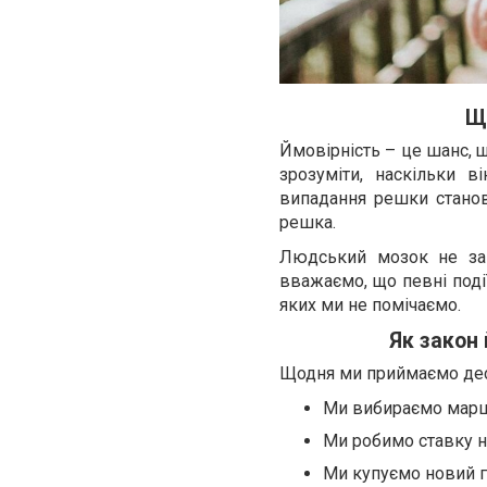
Щ
Ймовірність – це шанс, щ
зрозуміти, наскільки в
випадання решки станов
решка.
Людський мозок не за
вважаємо, що певні поді
яких ми не помічаємо.
Як закон
Щодня ми приймаємо деся
Ми вибираємо маршр
Ми робимо ставку на
Ми купуємо новий г