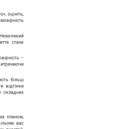
», оцініть,
мовірність
. Невеликий
иття стане
овірність –
 витрачаючи
ають більш
ти відтінки
у складних
за планом,
вільняє вас