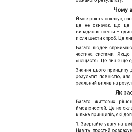
бажаного результату.
Чому в
Ймовірність показує, на
це не означає, що це 
випадання шести – один 
після шести спроб. Це ли
Багато людей сприймают
частина системи. Якщо
«нещастя». Це лише ще од
Знання цього принципу 
результат повністю, але
реальний вплив на резул
Як за
Багато життєвих ріше
ймовірностей. Це не скл
кілька принципів, які до
1. Звертайте увагу на ци
Навіть простий розраху