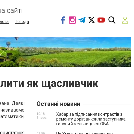
а сайті
міста
Погода
слити як щасливчик
Останні новини
ане. Деякі
и називаємо
10:18,
Хабар за підписання контрактів з
математики,
Вчора
ремонту доріг: викрили заступника
голови Хмельницької ОВА
ористатися
09:59,