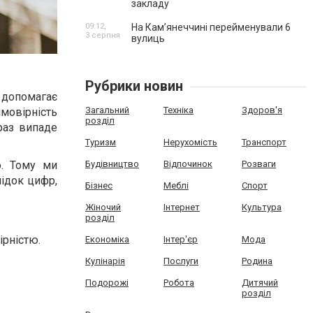
закладу
09:12,
На Камʼянеччині перейменували 6
3 серпня
вулиць
Рубрики новин
е допомагає
Загальний
Техніка
Здоров'я
мовірність
розділ
раз випаде
Туризм
Нерухомість
Транспорт
. Тому ми
Будівництво
Відпочинок
Розваги
лідок цифр,
Бізнес
Меблі
Спорт
Жіночий
Інтернет
Культура
розділ
рністю.
Економіка
Інтер'єр
Мода
Кулінарія
Послуги
Родина
Подорожі
Робота
Дитячий
розділ