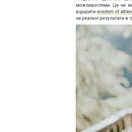
можливостями. Це не маг
відкрити
wisdom of athe
на реальні результати в гр