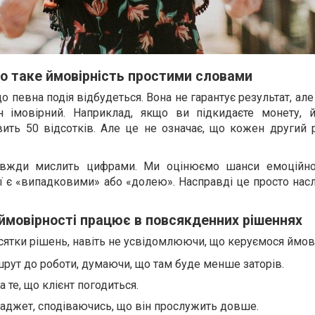
о таке ймовірність простими словами
о певна подія відбудеться. Вона не гарантує результат, ал
ін імовірний. Наприклад, якщо ви підкидаєте монету, й
ить 50 відсотків. Але це не означає, що кожен другий 
вжди мислить цифрами. Ми оцінюємо шанси емоційно
ї є «випадковими» або «долею». Насправді це просто нас
 ймовірності працює в повсякденних рішеннях
тки рішень, навіть не усвідомлюючи, що керуємося ймові
ут до роботи, думаючи, що там буде менше заторів.
 те, що клієнт погодиться.
аджет, сподіваючись, що він прослужить довше.