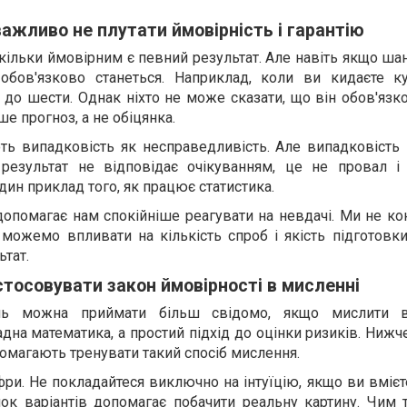
ажливо не плутати ймовірність і гарантію
скільки ймовірним є певний результат. Але навіть якщо ша
обов'язково станеться. Наприклад, коли ви кидаєте к
до шести. Однак ніхто не може сказати, що він обов'язк
ше прогноз, а не обіцянка.
ь випадковість як несправедливість. Але випадковість
 результат не відповідає очікуванням, це не провал і
ин приклад того, як працює статистика.
допомагає нам спокійніше реагувати на невдачі. Ми не к
 можемо впливати на кількість спроб і якість підготовк
ьтат.
стосовувати закон ймовірності в мисленні
нь можна приймати більш свідомо, якщо мислити в
адна математика, а простий підхід до оцінки ризиків. Ниж
помагають тренувати такий спосіб мислення.
фри. Не покладайтеся виключно на інтуїцію, якщо ви вмієт
нок варіантів допомагає побачити реальну картину. Чим 