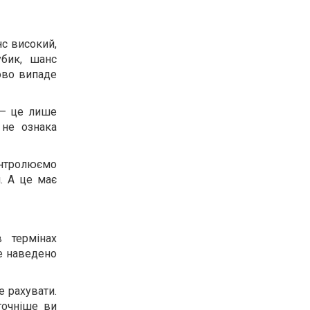
нс високий,
убик, шанс
ово випаде
 – це лише
 не ознака
онтролюємо
и. А це має
 термінах
че наведено
е рахувати.
точніше ви