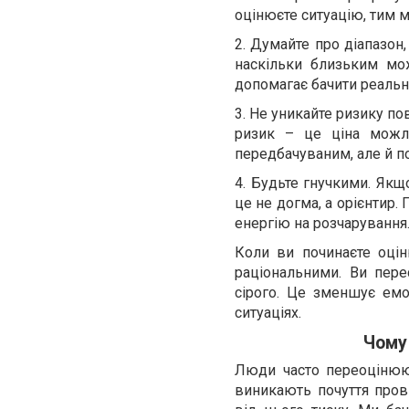
оцінюєте ситуацію, тим м
2. Думайте про діапазон, 
наскільки близьким мож
допомагає бачити реальні
3. Не уникайте ризику по
ризик – це ціна можли
передбачуваним, але й п
4. Будьте гнучкими. Якщ
це не догма, а орієнтир.
енергію на розчарування
Коли ви починаєте оцін
раціональними. Ви перес
сірого. Це зменшує емо
ситуаціях.
Чому
Люди часто переоцінюют
виникають почуття прови