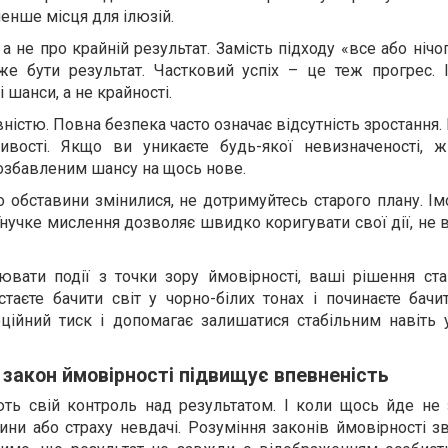
енше місця для ілюзій.
а не про крайній результат. Замість підходу «все або нічого
е бути результат. Частковий успіх – це теж прогрес. І
 шанси, а не крайності.
вністю. Повна безпека часто означає відсутність зростання
вості. Якщо ви уникаєте будь-якої невизначеності, ж
озбавленим шансу на щось нове.
о обставини змінилися, не дотримуйтесь старого плану. Ім
 Гнучке мислення дозволяє швидко коригувати свої дії, не
.
ювати події з точки зору ймовірності, ваші рішення ст
таєте бачити світ у чорно-білих тонах і починаєте бачи
ційний тиск і допомагає залишатися стабільним навіть 
 закон ймовірності підвищує впевненість
ь свій контроль над результатом. І коли щось йде не 
ни або страху невдачі. Розуміння законів ймовірності з