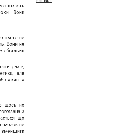
Реклама
 які вміють
роки. Вони
то цього не
ть. Вони не
гу обставин
ять разів,
етика, але
бставин, а
що щось не
пов'язана з
ається, що
то мозок не
ає зменшити