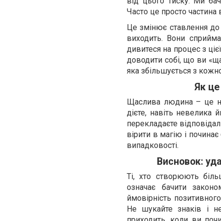
від цього тиску. Ми ба
Часто це просто частина 
Це змінює ставлення до 
виходить. Вони сприйм
дивитеся на процес з ціє
доводити собі, що ви «ща
яка збільшується з кож
Як це
Щаслива людина – це не 
дієте, навіть невелика 
перекладаєте відповідал
вірити в магію і починає
випадковості.
Висновок: уда
Ті, хто створюють біл
означає бачити законо
ймовірність позитивного
Не шукайте знаків і н
приходить, коли ви почи