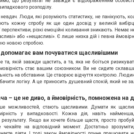
чимо, що результат не завжди є відображенням особисти
випадкового розподілу.
невдач. Люди, які розуміють статистику, не панікують, к
ають кожну спробу як ще один досвід у великій вибірц
ї перспективи, різкі емоційні коливання зникають. Немає н
сливі» або «нещасливі». Є лише низка дій і певна ймовірні
ною новою спробою.
 допомагає вам почуватися щасливішими
та, якій завжди щастить, а та, яка не боїться ризикува
ймовірність стає вашим союзником. Ви не сидите склавши
ьність на обставини. Це створює відчуття контролю. Люди
 бачити логіку. А це приносить душевний спокій, який не з
ча – це не диво, а ймовірність, помножена на 
ьше можливостей, стають щасливими. Думати як щасл
мірність у випадковості. Кожна дія, навіть найменша
 результату. Якщо ви хочете більше щастя, просто пробуй
е чекайте на відповідний момент. Достатньо зрозуміт
наєте діяти. І тоді закон ймовірності почне працювати н