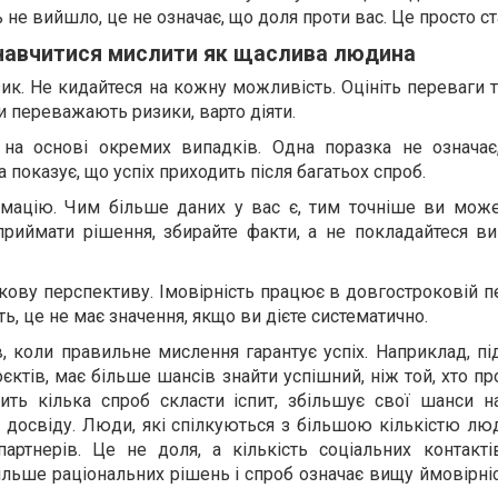
не вийшло, це не означає, що доля проти вас. Це просто ст
навчитися мислити як щаслива людина
ик. Не кидайтеся на кожну можливість. Оцініть переваги т
и переважають ризики, варто діяти.
в на основі окремих випадків. Одна поразка не означа
 показує, що успіх приходить після багатьох спроб.
рмацію. Чим більше даних у вас є, тим точніше ви може
приймати рішення, збирайте факти, а не покладайтеся в
окову перспективу. Імовірність працює в довгостроковій п
ь, це не має значення, якщо ви дієте систематично.
в, коли правильне мислення гарантує успіх. Наприклад, п
єктів, має більше шансів знайти успішний, ніж той, хто пр
ить кілька спроб скласти іспит, збільшує свої шанси на
и досвіду. Люди, які спілкуються з більшою кількістю л
артнерів. Це не доля, а кількість соціальних контакті
більше раціональних рішень і спроб означає вищу ймовірні