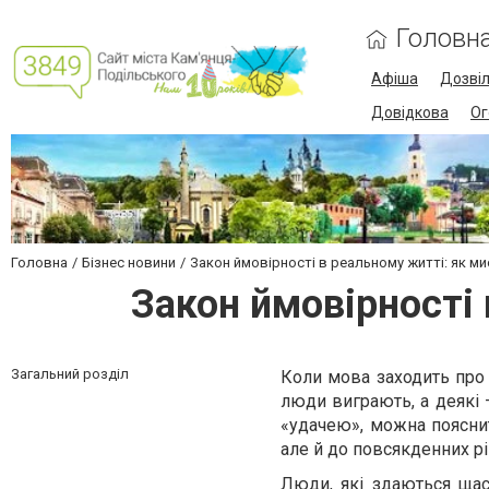
Головн
Афіша
Дозві
Довідкова
Ог
Головна
Бізнес новини
Закон ймовірності в реальному житті: як м
Закон ймовірності
Загальний розділ
Коли мова заходить про 
люди виграють, а деякі 
«удачею», можна пояснит
але й до повсякденних р
Люди, які здаються щас