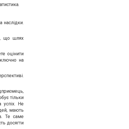
атистика.
а наслідки.
є, що шлях
те оцінити
иключно на
ерспективі.
ідприємець,
обує тільки
 успіх. Не
юдей, мають
в. Те саме
сть досягти