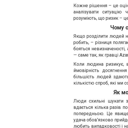
Кожне рішення – це оцін
аналізувати ситуацію 
розуміють, що ризик – це
Чому о
Якщо розділити людей на 
робить, – різниця поляга
бояться невизначеності,
— саме так, як гравці Aza
Коли людина ризикує, в
ймовірність досягненн
більшість людей здають
кількістю спроб, які ми 
Як м
Люди схильні шукати з
вдається кілька разів п
попередньою. Це явище 
удача обов'язково прийд
любить випадковості і н