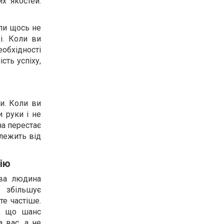
х якостей.
оли щось не
і. Коли ви
еобхідності
сть успіху,
ти. Коли ви
 руки і не
на перестає
алежить від
дію
ива людина
, збільшує
те частіше.
и, що шанс
а вас, а не