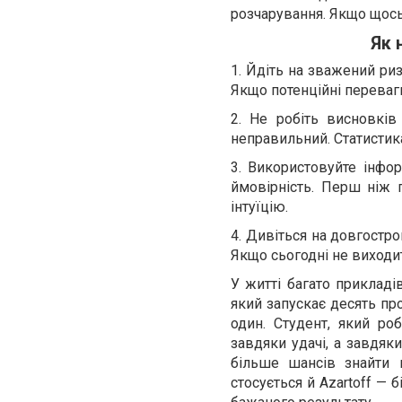
розчарування. Якщо щось 
Як 
1. Йдіть на зважений риз
Якщо потенційні переваг
2. Не робіть висновкі
неправильний. Статистика
3. Використовуйте інфо
ймовірність. Перш ніж 
інтуїцію.
4. Дивіться на довгостр
Якщо сьогодні не виходит
У житті багато прикладі
який запускає десять про
один. Студент, який роб
завдяки удачі, а завдяк
більше шансів знайти п
стосується й Azartoff — 