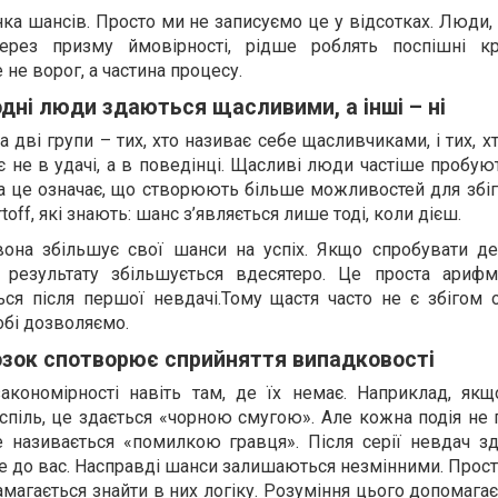
ка шансів. Просто ми не записуємо це у відсотках. Люди,
через призму ймовірності, рідше роблять поспішні к
 не ворог, а частина процесу.
дні люди здаються щасливими, а інші – ні
дві групи – тих, хто називає себе щасливчиками, і тих, х
є не в удачі, а в поведінці. Щасливі люди частіше пробую
 а це означає, що створюють більше можливостей для збі
rtoff, які знають: шанс з’являється лише тоді, коли дієш.
она збільшує свої шанси на успіх. Якщо спробувати дес
я результату збільшується вдесятеро. Це проста арифм
ся після першої невдачі.Тому щастя часто не є збігом о
собі дозволяємо.
озок спотворює сприйняття випадковості
акономірності навіть там, де їх немає. Наприклад, як
оспіль, це здається «чорною смугою». Але кожна подія не 
називається «помилкою гравця». Після серії невдач зд
е до вас. Насправді шанси залишаються незмінними. Прос
амагається знайти в них логіку. Розуміння цього допомаг