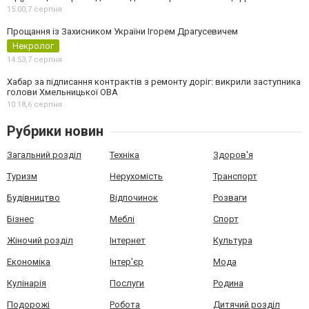
15:00,
7 серпня
Прощання із Захисником України Ігорем Драгусевичем
Некролог
14:53,
7 серпня
Хабар за підписання контрактів з ремонту доріг: викрили заступника
голови Хмельницької ОВА
10:18,
6 серпня
Рубрики новин
Загальний розділ
Техніка
Здоров'я
Туризм
Нерухомість
Транспорт
Будівництво
Відпочинок
Розваги
Бізнес
Меблі
Спорт
Жіночий розділ
Інтернет
Культура
Економіка
Інтер'єр
Мода
Кулінарія
Послуги
Родина
Подорожі
Робота
Дитячий розділ