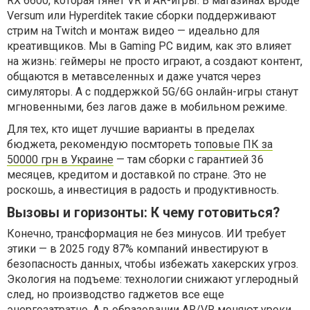
RX 6600, которая тянет VR и AR-игры. В магазинах вроде
Versum или Hyperditek такие сборки поддерживают
стрим на Twitch и монтаж видео — идеально для
креативщиков. Мы в Gaming PC видим, как это влияет
на жизнь: геймеры не просто играют, а создают контент,
общаются в метавселенных и даже учатся через
симуляторы. А с поддержкой 5G/6G онлайн-игры станут
мгновенными, без лагов даже в мобильном режиме.
Для тех, кто ищет лучшие варианты в пределах
бюджета, рекомендую посмтореть
топовые ПК за
50000 грн в Украине
— там сборки с гарантией 36
месяцев, кредитом и доставкой по стране. Это не
роскошь, а инвестиция в радость и продуктивность.
Вызовы и горизонты: К чему готовиться?
Конечно, трансформация не без минусов. ИИ требует
этики — в 2025 году 87% компаний инвестируют в
безопасность данных, чтобы избежать хакерских угроз.
Экология на подъеме: технологии снижают углеродный
след, но производство гаджетов все еще
энергозатратно. А в образовании AR/VR меняют уроки