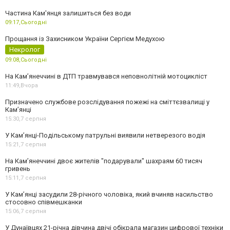
Частина Кам'янця залишиться без води
09:17,
Сьогодні
Прощання із Захисником України Сергієм Медухою
Некролог
09:08,
Сьогодні
На Кам’янеччині в ДТП травмувався неповнолітній мотоцикліст
11:49,
Вчора
Призначено службове розслідування пожежі на сміттєзвалищі у
Кам’янці
15:30,
7 серпня
У Кам’янці-Подільському патрульні виявили нетверезого водія
15:21,
7 серпня
На Камʼянеччині двоє жителів "подарували" шахраям 60 тисяч
гривень
15:11,
7 серпня
У Камʼянці засудили 28-річного чоловіка, який вчиняв насильство
стосовно співмешканки
15:06,
7 серпня
У Дунаївцях 21-річна дівчина двічі обікрала магазин цифрової техніки