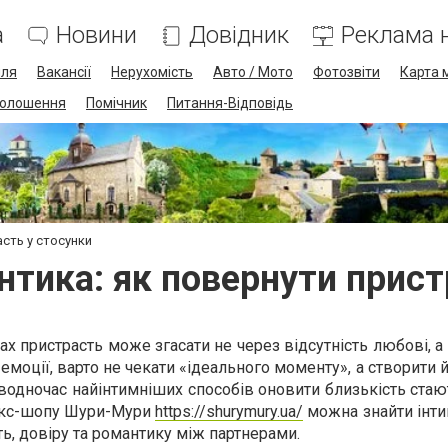
а
Новини
Довідник
Реклама н
лля
Вакансії
Нерухомість
Авто / Мото
Фотозвіти
Карта 
олошення
Помічник
Питання-Відповідь
асть у стосунки
нтика: як повернути прист
х пристрасть може згасати не через відсутність любові, а
моції, варто не чекати «ідеального моменту», а створити 
 водночас найінтимніших способів оновити близькість ста
секс-шопу Шури-Мури
https://shurymury.ua/
можна знайти інти
ь, довіру та романтику між партнерами.