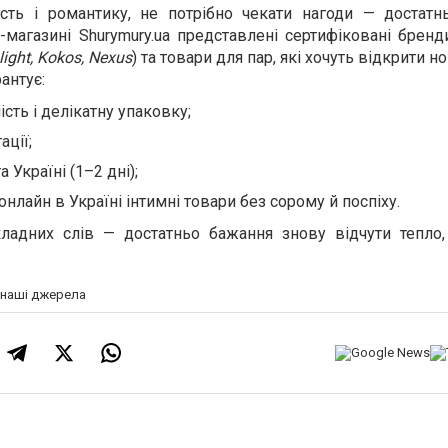
сть і романтику, не потрібно чекати нагоди — достатн
-магазині Shurymury.ua представлені сертифіковані бренд
light, Kokos, Nexus
) та товари для пар, які хочуть відкрити но
антує:
сть і делікатну упаковку;
ації;
 Україні (1–2 дні);
нлайн в Україні інтимні товари без сорому й поспіху.
ладних слів — достатньо бажання знову відчути тепло, 
а наші джерела