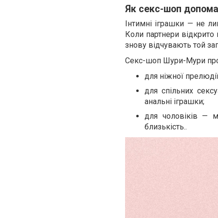
Як секс-шоп допома
Інтимні іграшки — не ли
Коли партнери відкрито 
знову відчувають той зап
Секс-шоп Шури-Мури проп
для ніжної прелюдії 
для спільних секс
анальні іграшки;
для чоловіків — м
близькість..