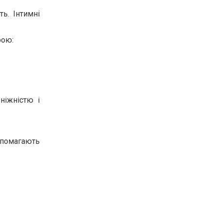
ь. Інтимні
рою:
ніжністю і
опомагають