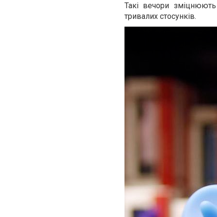
Такі вечори зміцнюют
тривалих стосунків.