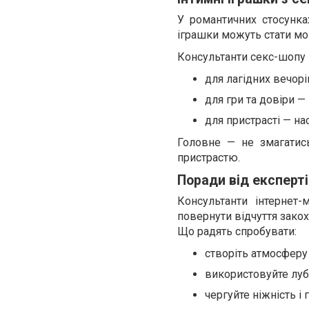
У романтичних стосунка
іграшки можуть стати мо
Консультанти секс-шопу 
для лагідних вечорі
для гри та довіри —
для пристрасті — на
Головне — не змагатис
пристрастю.
Поради від експерті
Консультанти інтернет-
повернути відчуття закох
Що радять спробувати:
створіть атмосферу 
використовуйте луб
чергуйте ніжність і