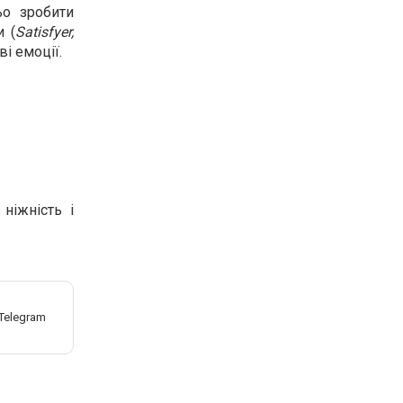
ьо зробити
и (
Satisfyer,
ві емоції.
ніжність і