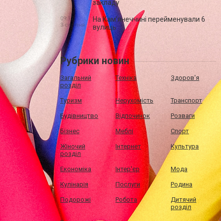
закладу
09:12,
На Камʼянеччині перейменували 6
3 серпня
вулиць
Рубрики новин
Загальний
Техніка
Здоров'я
розділ
Туризм
Нерухомість
Транспорт
Будівництво
Відпочинок
Розваги
Бізнес
Меблі
Спорт
Жіночий
Інтернет
Культура
розділ
Економіка
Інтер'єр
Мода
Кулінарія
Послуги
Родина
Подорожі
Робота
Дитячий
розділ