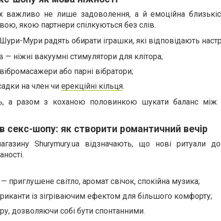
х важливо не лише задоволення, а й емоційна близькіст
вою, якою партнери спілкуються без слів.
Шури-Мури радять обирати іграшки, які відповідають наст
в — ніжні вакуумні стимулятори для клітора;
 вібромасажери або парні вібратори;
садки на член чи
ерекційні кільця
.
ь, а разом з коханою половинкою шукати баланс між 
в секс-шопу: як створити романтичний вечір
магазину Shurymury.ua відзначають, що нові ритуали д
аності.
— приглушене світло, аромат свічок, спокійна музика;
риканти із зігріваючим ефектом для більшого комфорту;
 гру, дозволяючи собі бути спонтанними.