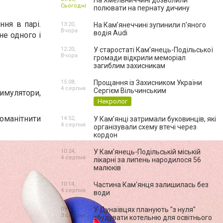
На Хмельниччині дозволили
Сьогодні
полювати на пернату дичину
ння в парі.
13:20,
На Камʼянеччині зупинили п'яного
Вчора
водія Audi
не одного і
12:20,
У старостаті Кам’янець-Подільської
Вчора
громади відкрили меморіал
загиблим захисникам
15:08,
Прощання із Захисником України
4 серпня
Сергієм Вільчинським
имулятори,
Некролог
оманітнити
14:52,
У Кам’янці затримали буковинців, які
4 серпня
організували схему втечі через
кордон
10:24,
У Кам’янець-Подільській міській
4 серпня
лікарні за липень народилося 56
малюків
10:14,
Частина Кам'янця залишилась без
4 серпня
води
09:21,
У Дунаївцях планують "з нуля"
3 серпня
збудувати котельню для освітнього