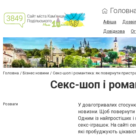
Головн
Афіша
Дозві
Довідкова
Ог
Головна
Бізнес новини
Секс-шоп і романтика: як повернути пристр
Секс-шоп і рома
Розваги
У довготривалих стосунка
новизни. Щоб повернути е
Одним із найпростіших і
секс-іграшок. На сайті 
які пробуджують цікавіст