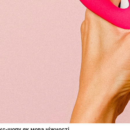
екс-шопу як мова ніжності