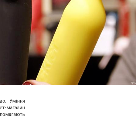
во. Уміння
нет-магазин
опомагають