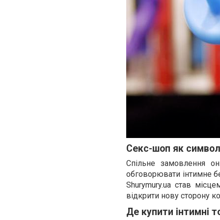
Секс-шоп як символ 
Спільне замовлення он
обговорювати інтимне бе
Shurymury.ua став місц
відкрити нову сторону ко
Де купити інтимні т