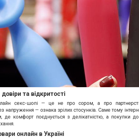
довіри та відкритості
лайн секс-шопі — це не про сором, а про партнерст
з напруження — ознака зрілих стосунків. Саме тому інтер
ем, де комфорт поєднується з делікатністю, а покупки д
хання.
овари онлайн в Україні