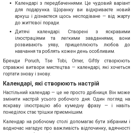
Календарі з передбаченнями. Це чудовий варіант
для подарунка. Щоранку ви відкриваєте новий
аркуш і дізнаєтеся щось несподіване — від жарту
до життєвої поради.
Дитячі календарі. Створені з яскравими
ілюстраціями та легкими завданнями, вони
розвивають уяву, прищеплюють любов до
навчання та роблять кожен день особливим.
Бренди Poruch, Tse Tobi, Orner, Giftly створюють
справжні витвори мистецтва — календарі, які хочеться
гортати знову і знову.
Календарі, які створюють настрій
Настільний календар — це не просто дрібниця. Він може
змінити настрій усього робочого дня. Один погляд на
яскраву ілюстрацію або кумедну фразу — і навіть
понеділок стає трішки приємнішим.
Календар на робочому столі допомагає бути зібраним і
водночас нагадує про важливість відпочинку, вдячності