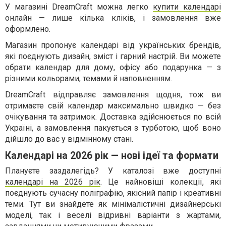
У магазині DreamCraft можна легко
купити календарі
онлайн — лише кілька кліків, і замовлення вже
оформлено.
Магазин пропонує календарі від українських брендів,
які поєднують дизайн, зміст і гарний настрій. Ви можете
обрати календар для дому, офісу або подарунка — з
різними кольорами, темами й наповненням.
DreamCraft відправляє замовлення щодня, тож ви
отримаєте свій календар максимально швидко — без
очікування та затримок. Доставка здійснюється по всій
Україні, а замовлення пакується з турботою, щоб воно
дійшло до вас у відмінному стані.
Календарі на 2026 рік — нові ідеї та формати
Плануєте заздалегідь? У каталозі вже доступні
календарі на 2026 рік
. Це найновіші колекції, які
поєднують сучасну поліграфію, якісний папір і креативні
теми. Тут ви знайдете як мінімалістичні дизайнерські
моделі, так і веселі відривні варіанти з жартами,