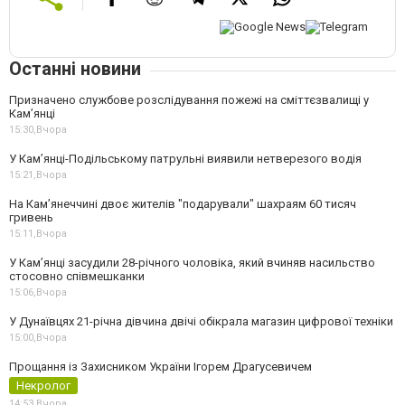
Останні новини
Призначено службове розслідування пожежі на сміттєзвалищі у
Кам’янці
15:30,
Вчора
У Кам’янці-Подільському патрульні виявили нетверезого водія
15:21,
Вчора
На Камʼянеччині двоє жителів "подарували" шахраям 60 тисяч
гривень
15:11,
Вчора
У Камʼянці засудили 28-річного чоловіка, який вчиняв насильство
стосовно співмешканки
15:06,
Вчора
У Дунаївцях 21-річна дівчина двічі обікрала магазин цифрової техніки
15:00,
Вчора
Прощання із Захисником України Ігорем Драгусевичем
Некролог
14:53,
Вчора