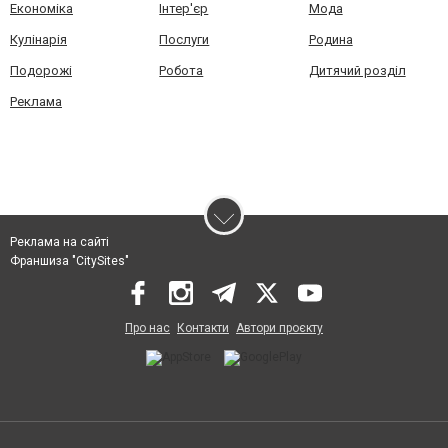
Економіка
Інтер'єр
Мода
Кулінарія
Послуги
Родина
Подорожі
Робота
Дитячий розділ
Реклама
Реклама на сайті
Франшиза "CitySites"
Про нас
Контакти
Автори проєкту