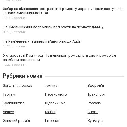
Хабар за підписання контрактів з ремонту доріг: викрили заступника
голови Хмельницької ОВА
10:18,
6 серпня
На Хмельниччині дозволили полювати на пернату дичину
09:59,
6 серпня
На Камʼянеччині зупинили п'яного водія Audi
13:20,
5 серпня
У старостаті Кам’янець-Подільської громади відкрили меморіал
загиблим захисникам
12:20,
5 серпня
Рубрики новин
Загальний розділ
Техніка
Здоров'я
Туризм
Нерухомість
Транспорт
Будівництво
Відпочинок
Розваги
Бізнес
Меблі
Спорт
Жіночий розділ
Інтернет
Культура