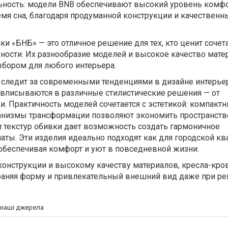
ность: модели BNB обеспечивают высокий уровень комфо
ремя сна, благодаря продуманной конструкции и качествен
ки «БНБ» — это отличное решение для тех, кто ценит сочета
ности. Их разнообразие моделей и высокое качество мате
бором для любого интерьера.
 следит за современными тенденциями в дизайне интерьер
о вписываются в различные стилистические решения — от
. Практичность моделей сочетается с эстетикой: компакт
низмы трансформации позволяют экономить пространство
 текстур обивки дает возможность создать гармоничное
ы. Эти изделия идеально подходят как для городской ква
 обеспечивая комфорт и уют в повседневной жизни.
конструкции и высокому качеству материалов, кресла-кро
храняя форму и привлекательный внешний вид даже при р
а наші джерела