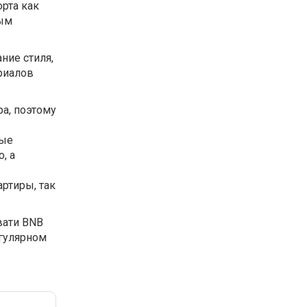
рта как
ным
ние стиля,
риалов
а, поэтому
ные
, а
ртиры, так
вати BNB
егулярном