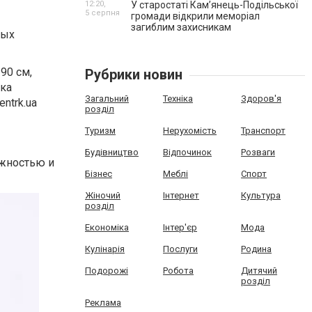
12:20,
У старостаті Кам’янець-Подільської
5 серпня
громади відкрили меморіал
загиблим захисникам
рых
90 см,
Рубрики новин
ка
Загальний
Техніка
Здоров'я
ntrk.ua
розділ
Туризм
Нерухомість
Транспорт
Будівництво
Відпочинок
Розваги
ежностью и
Бізнес
Меблі
Спорт
Жіночий
Інтернет
Культура
розділ
Економіка
Інтер'єр
Мода
Кулінарія
Послуги
Родина
Подорожі
Робота
Дитячий
розділ
Реклама