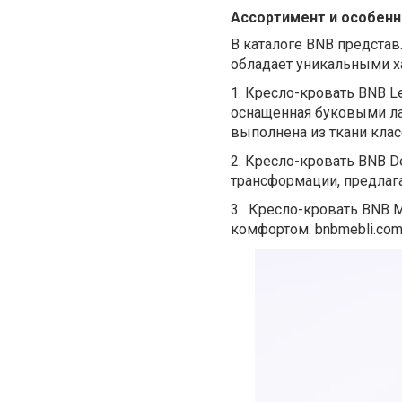
Ассортимент и особен
В каталоге BNB предста
обладает уникальными х
1.
Кресло-кровать BNB Le
оснащенная буковыми л
выполнена из ткани класс
2.
Кресло-кровать BNB D
трансформации, предлаг
3.
Кресло-кровать BNB M
комфортом. bnbmebli.com