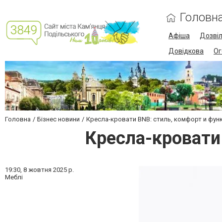
Головн
Афіша
Дозві
Довідкова
Ог
Головна
Бізнес новини
Кресла-кровати BNB: стиль, комфорт и фун
Кресла-кровати
19:30,
8 жовтня 2025 р.
Меблі