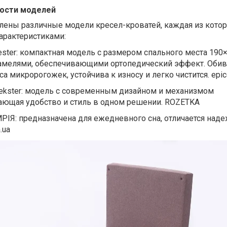
ности моделей
влены различные модели кресел-кроватей, каждая из кото
арактеристиками:
ster: компактная модель с размером спального места 190×
амелями, обеспечивающими ортопедический эффект. Обив
а микророгожек, устойчива к износу и легко чистится. epice
ekster: модель с современным дизайном и механизмом
ающая удобство и стиль в одном решении. ROZETKA
РІЯ: предназначена для ежедневного сна, отличается над
.ua