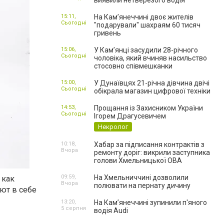
виявили нетверезого водія
15:11,
На Камʼянеччині двоє жителів
Сьогодні
"подарували" шахраям 60 тисяч
гривень
15:06,
У Камʼянці засудили 28-річного
Сьогодні
чоловіка, який вчиняв насильство
стосовно співмешканки
15:00,
У Дунаївцях 21-річна дівчина двічі
Сьогодні
обікрала магазин цифрової техніки
14:53,
Прощання із Захисником України
Сьогодні
Ігорем Драгусевичем
Некролог
10:18,
Хабар за підписання контрактів з
Вчора
ремонту доріг: викрили заступника
голови Хмельницької ОВА
09:59,
На Хмельниччині дозволили
 как
Вчора
полювати на пернату дичину
ют в себе
13:20,
На Камʼянеччині зупинили п'яного
5 серпня
водія Audi