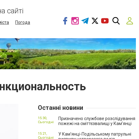
а сайті
міста
Погода
ункциональность
Останні новини
15:30,
Призначено службове розслідування
Сьогодні
пожежі на сміттєзвалищі у Кам’янці
15:21,
У Кам’янці-Подільському патрульні
Сьогодні