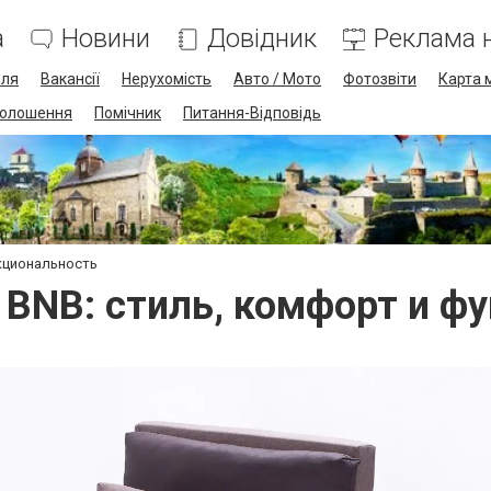
а
Новини
Довідник
Реклама н
лля
Вакансії
Нерухомість
Авто / Мото
Фотозвіти
Карта 
олошення
Помічник
Питання-Відповідь
кциональность
 BNB: стиль, комфорт и ф