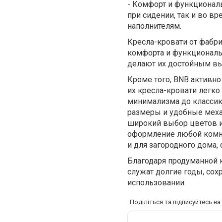
-
Комфорт и функциональ
при сидении, так и во в
наполнителям.
Кресла-кровати от фабри
комфорта и функциональ
делают их достойным вы
Кроме того, BNB активно
их кресла-кровати легк
минимализма до классики
размеры и удобные меха
широкий выбор цветов и
оформление любой комнат
и для загородного дома,
Благодаря продуманной 
служат долгие годы, со
использовании.
Поділіться та підписуйтесь н