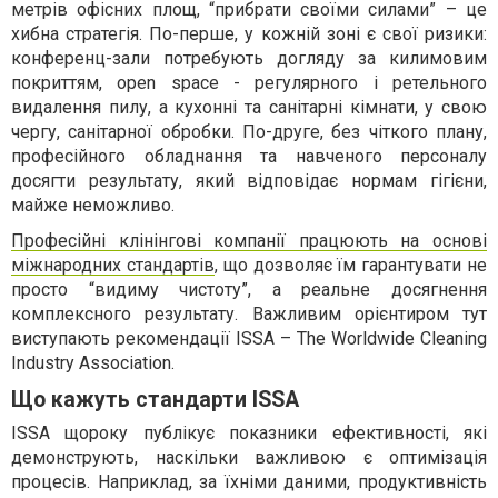
метрів офісних площ, “прибрати своїми силами” – це
хибна стратегія. По-перше, у кожній зоні є свої ризики:
конференц-зали потребують догляду за килимовим
покриттям, open space - регулярного і ретельного
видалення пилу, а кухонні та санітарні кімнати, у свою
чергу, санітарної обробки. По-друге, без чіткого плану,
професійного обладнання та навченого персоналу
досягти результату, який відповідає нормам гігієни,
майже неможливо.
Професійні клінінгові компанії працюють на основі
міжнародних стандартів
, що дозволяє їм гарантувати не
просто “видиму чистоту”, а реальне досягнення
комплексного результату. Важливим орієнтиром тут
виступають рекомендації ISSA – The Worldwide Cleaning
Industry Association.
Що кажуть стандарти ISSA
ISSA щороку публікує показники ефективності, які
демонструють, наскільки важливою є оптимізація
процесів. Наприклад, за їхніми даними, продуктивність