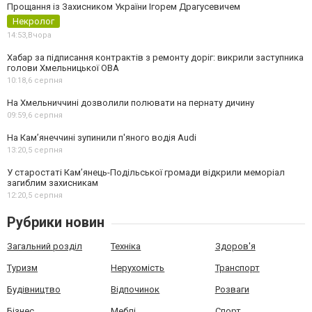
Прощання із Захисником України Ігорем Драгусевичем
Некролог
14:53,
Вчора
Хабар за підписання контрактів з ремонту доріг: викрили заступника
голови Хмельницької ОВА
10:18,
6 серпня
На Хмельниччині дозволили полювати на пернату дичину
09:59,
6 серпня
На Камʼянеччині зупинили п'яного водія Audi
13:20,
5 серпня
У старостаті Кам’янець-Подільської громади відкрили меморіал
загиблим захисникам
12:20,
5 серпня
Рубрики новин
Загальний розділ
Техніка
Здоров'я
Туризм
Нерухомість
Транспорт
Будівництво
Відпочинок
Розваги
Бізнес
Меблі
Спорт