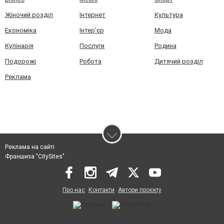
Жіночий розділ
Інтернет
Культура
Економіка
Інтер'єр
Мода
Кулінарія
Послуги
Родина
Подорожі
Робота
Дитячий розділ
Реклама
Реклама на сайті
Франшиза "CitySites"
Про нас
Контакти
Автори проєкту