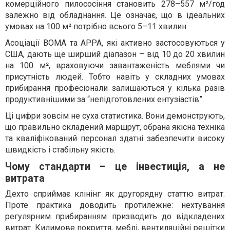
комерційного пилососіння становить 278–557 м²/год
залежно від обладнання. Це означає, що в ідеальних
умовах на 100 м² потрібно всього 5–11 хвилин.
Асоціації BOMА та APPA, які активно застосовуються у
США, дають ще ширший діапазон – від 10 до 20 хвилин
на 100 м², враховуючи завантаженість меблями чи
присутність людей. Тобто навіть у складних умовах
прибирання професіонали залишаються у кілька разів
продуктивнішими за “непідготовлених ентузіастів”.
Ці цифри зовсім не суха статистика. Вони демонструють,
що правильно складений маршрут, обрана якісна техніка
та кваліфікований персонал здатні забезпечити високу
швидкість і стабільну якість.
Чому стандарти – це інвестиція, а не
витрата
Дехто сприймає клінінг як другорядну статтю витрат.
Проте практика доводить протилежне: нехтування
регулярним прибиранням призводить до відкладених
витрат. Килимове покриття, меблі, вентиляційні решітки