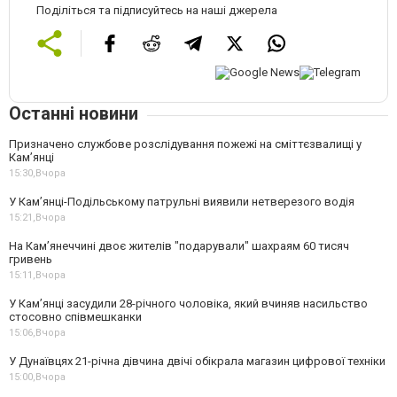
Поділіться та підписуйтесь на наші джерела
Останні новини
Призначено службове розслідування пожежі на сміттєзвалищі у
Кам’янці
15:30,
Вчора
У Кам’янці-Подільському патрульні виявили нетверезого водія
15:21,
Вчора
На Камʼянеччині двоє жителів "подарували" шахраям 60 тисяч
гривень
15:11,
Вчора
У Камʼянці засудили 28-річного чоловіка, який вчиняв насильство
стосовно співмешканки
15:06,
Вчора
У Дунаївцях 21-річна дівчина двічі обікрала магазин цифрової техніки
15:00,
Вчора