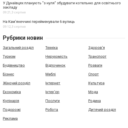
У Дунаївцях планують "з нуля" збудувати котельню для освітнього
закладу
09:21,
3 серпня
На Камʼянеччині перейменували 6 вулиць
09:12,
3 серпня
Рубрики новин
Загальний розділ
Техніка
Здоров'я
Туризм
Нерухомість
Транспорт
Будівництво
Відпочинок
Розваги
Бізнес
Меблі
Спорт
Жіночий розділ
Інтернет
Культура
Економіка
Інтер'єр
Мода
Кулінарія
Послуги
Родина
Подорожі
Робота
Дитячий розділ
Реклама