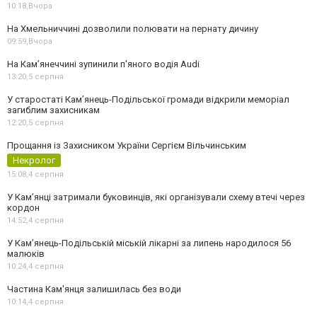
10:18,
Вчора
На Хмельниччині дозволили полювати на пернату дичину
09:59,
Вчора
На Камʼянеччині зупинили п'яного водія Audi
13:20,
5 серпня
У старостаті Кам’янець-Подільської громади відкрили меморіал
загиблим захисникам
12:20,
5 серпня
Прощання із Захисником України Сергієм Вільчинським
Некролог
15:08,
4 серпня
У Кам’янці затримали буковинців, які організували схему втечі через
кордон
14:52,
4 серпня
У Кам’янець-Подільській міській лікарні за липень народилося 56
малюків
10:24,
4 серпня
Частина Кам'янця залишилась без води
10:14,
4 серпня