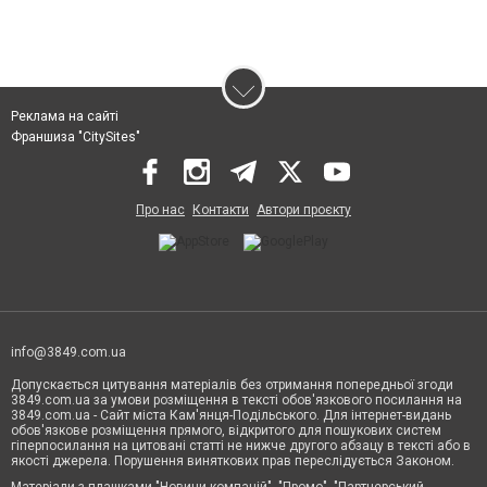
Реклама на сайті
Франшиза "CitySites"
Про нас
Контакти
Автори проєкту
info@3849.com.ua
Допускається цитування матеріалів без отримання попередньої згоди
3849.com.ua за умови розміщення в тексті обов'язкового посилання на
3849.com.ua - Сайт міста Кам'янця-Подільського. Для інтернет-видань
обов'язкове розміщення прямого, відкритого для пошукових систем
гіперпосилання на цитовані статті не нижче другого абзацу в тексті або в
якості джерела. Порушення виняткових прав переслідується Законом.
Матеріали з плашками "Новини компаній", "Промо", "Партнерський