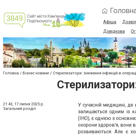
Головн
Афіша
Дозві
Довідкова
Ог
Головна
Бізнес новини
Стерилизатори: зниження інфекцій в операц
Стерилизатори:
21:43,
17 липня 2025 р.
У сучасній медицині, де
Загальний розділ
залишається одним із кл
(ІНО), є однією з основн
охорони здоров'я, вони в
розвиваються. Але є хо