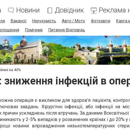
а
Новини
Довідник
Реклама н
лля
Вакансії
Нерухомість
Авто / Мото
Фотозвіти
Карта 
олошення
Помічник
Питання-Відповідь
ійних на 40%
 зниження інфекцій в опе
 кожна операція є викликом для здоров'я пацієнта, контро
ючових завдань. Хірургічні інфекції, або інфекції на міс
их причин ускладнень після втручань. За даними Всесвітньої 
иникають у 2-5% випадків у розвинених країнах і до 20% у 
роші новини: впровадження низькотемпературних стерил