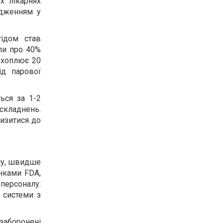
х лікарнях
ідженням у
гідом став
или про 40%
 охоплює 20
ід парової
ься за 1-2
ускладнень.
лизитися до
ису, швидше
нками FDA,
 персоналу:
і системи з
 заборонені