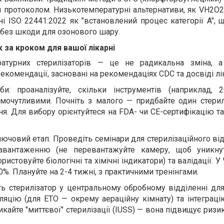
м протоколом. Низькотемпературні альтернативи, як VH2O
і ISO 22441:2022 як "встановлений процес категорії A", 
и без шкоди для озонового шару.
к за кроком для вашої лікарні
ературних стерилізаторів — це не радикальна зміна, 
рекомендації, засновані на рекомендаціях CDC та досвіді лі
би: проаналізуйте, скільки інструментів (наприклад, 
рмочутливими. Почніть з малого — придбайте один стерил
я. Для вибору орієнтуйтеся на FDA- чи CE-сертифікацію та
ючовий етап. Проведіть семінари для стерилізаційного від
авантаженню (не перевантажуйте камеру, щоб уникнути
истовуйте біологічні та хімічні індикатори) та валідації. У
%. Плануйте на 2-4 тижні, з практичними тренінгами.
іть стерилізатор у центральному обробному відділенні д
иляцію (для ETO — окрему аераційну кімнату) та інтеграц
икайте "миттєвої" стерилізації (IUSS) — вона підвищує ризик