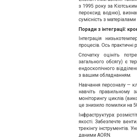
з 1995 року за Кіотськи
пероксид водню), визнан
сумісність з матеріалам
Поради з інтеграції: кро
Інтеграція низькотемп
процесів. Ось практичні 
Спочатку оцініть потре
загального обсягу) є те
ендоскопічного відділенн
з вашим обладнанням.
Навчання персоналу — кл
навчіть правильному з
моніторингу циклів (викор
це знизило помилки на 50
Інфраструктура: розміст
якості. Забезпечте вент
трекінгу інструментів. Ун
даними AORN.