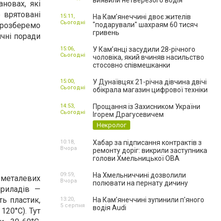
виявили нетверезого водія
новах, які
 врятовані
15:11,
На Камʼянеччині двоє жителів
Сьогодні
 розберемо
"подарували" шахраям 60 тисяч
гривень
ичні поради
15:06,
У Камʼянці засудили 28-річного
Сьогодні
чоловіка, який вчиняв насильство
стосовно співмешканки
15:00,
У Дунаївцях 21-річна дівчина двічі
Сьогодні
обікрала магазин цифрової техніки
14:53,
Прощання із Захисником України
Сьогодні
Ігорем Драгусевичем
Некролог
10:18,
Хабар за підписання контрактів з
Вчора
ремонту доріг: викрили заступника
голови Хмельницької ОВА
09:59,
На Хмельниччині дозволили
 металевих
Вчора
полювати на пернату дичину
приладів —
ть пластик,
13:20,
На Камʼянеччині зупинили п'яного
5 серпня
водія Audi
120°C). Тут