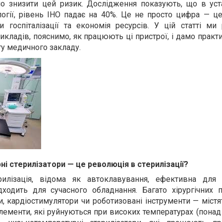
но знизити цей ризик. Дослідження показують, що в уста
огії, рівень ІНО падає на 40%. Це не просто цифра — це
и госпіталізації та економія ресурсів. У цій статті ми
икладів, пояснимо, як працюють ці пристрої, і дамо практ
оту медичного закладу.
і стерилізатори — це революція в стерилізації?
рилізація, відома як автоклавування, ефективна для
ідходить для сучасного обладнання. Багато хірургічних 
и, кардіостимулятори чи роботизовані інструменти — містя
лементи, які руйнуються при високих температурах (понад 