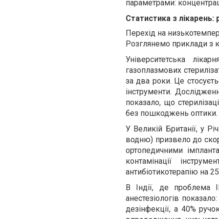
параметрами: концентраці
Статистика з лікарень:
Перехід на низькотемпера
Розглянемо приклади з кі
Університетська лікар
газоплазмових стериліза
за два роки. Це стосуєт
інструменти. Дослідження
показало, що стерилізація
без пошкоджень оптики.
У Великій Британії, у Рі
водню) призвело до скор
ортопедичними імпланта
контамінації інстр
антибіотикотерапію на 25
В Індії, де проблема 
анестезіологів показало
дезінфекції, а 40% ручок