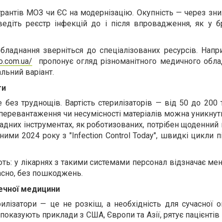
 грантів МОЗ чи ЄС на модернізацію. Окупність — через зн
ведіть реєстр інфекцій до і після впровадження, як у б
ладнання зверніться до спеціалізованих ресурсів. Напри
no.com.ua/
пропонує огляд різноманітного медичного обла
льний варіант.
ти
 без труднощів. Вартість стерилізаторів — від 50 до 200 
 перевантаження чи несумісності матеріалів можна уникнут
кладних інструментах, як роботизованих, потрібен щоденний
ними 2024 року з "Infection Control Today", швидкі цикли
ь: у лікарнях з такими системами персонал відзначає ме
асно, без пошкоджень.
ечної медицини
илізатори — це не розкіш, а необхідність для сучасної о
показують приклади з США, Європи та Азії, рятує пацієнтів 