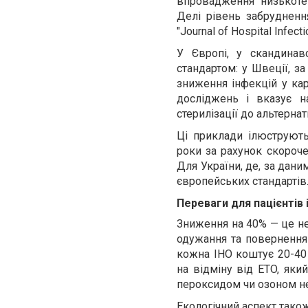
впровадження низькоте
Делі рівень забруднен
"Journal of Hospital Infect
У Європі, у скандинав
стандартом: у Швеції, з
зниження інфекцій у кар
досліджень і вказує н
стерилізації до альтернат
Ці приклади ілюструють:
роки за рахунок скорочен
Для України, де, за дани
європейських стандартів
Переваги для пацієнтів 
Зниження на 40% — це не
одужання та повернення
кожна ІНО коштує 20-40 т
на відміну від ETO, яки
пероксидом чи озоном н
Екологічний аспект тако