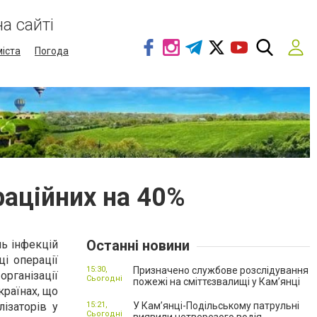
а сайті
міста
Погода
раційних на 40%
Останні новини
ль інфекцій
ці операції
15:30,
Призначено службове розслідування
організації
Сьогодні
пожежі на сміттєзвалищі у Кам’янці
країнах, що
ізаторів у
15:21,
У Кам’янці-Подільському патрульні
Сьогодні