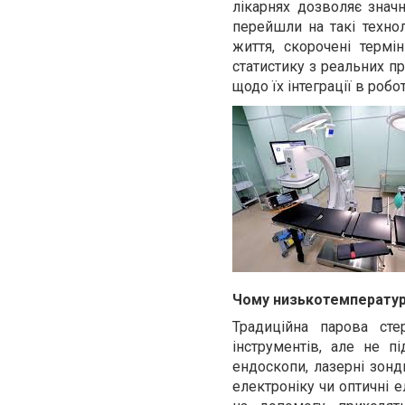
лікарнях дозволяє знач
перейшли на такі технол
життя, скорочені термін
статистику з реальних пр
щодо їх інтеграції в роб
Чому низькотемпературн
Традиційна парова сте
інструментів, але не п
ендоскопи, лазерні зонд
електроніку чи оптичні е