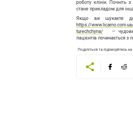
роботу клінік. Почніть з
стане прикладом для інш
Якщо ви шукаєте дет
https://www.licarno.com.u
turechchyna/
— чудове м
пацієнтів починається з 
Поділіться та підписуйтесь н