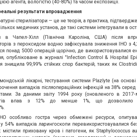
єю агента, вологістю (40-80%) та часом експозиції.
 реальні результати впровадження
турні стерилізатори — це не теорія, а практика, підтвердж
лькох медичних установ, де такі системи інтегрували в ост
ня в Чапел-Хілл (Північна Кароліна, США) після вп
торів з пероксидом водню зафіксувала зниження ІНО з 4,
ься понад 5000 операцій щорічно, де використовувалися е
, опубліковане в журналі "Infection Control & Hospital Epi
 знищила 99,99% стійких спор бактерій, таких як Clostridium
чмондській лікарні, тестування системи Plazlyte (на основ
очення випадків післяопераційних інфекцій на 38% серед 
тами. За даними звіту 1994 року (оновленого в 2017-м
ументів впав з 12% до менше 1%, що дозволило
%.
ІНО особливо гостра через обмежені ресурси, опитув
: у 54% випадків ларингоскопи перевикористовувалися бе
 містили приховану кров і патогени, як Staphylococcus au