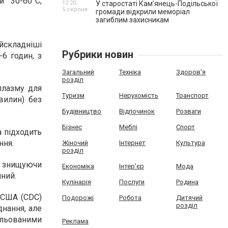
и 30-60°C,
12:20,
У старостаті Кам’янець-Подільської
5 серпня
громади відкрили меморіал
загиблим захисникам
йскладніші
Рубрики новин
-6 годин, з
Загальний
Техніка
Здоров'я
розділ
плазму для
Туризм
Нерухомість
Транспорт
вилин) без
Будівництво
Відпочинок
Розваги
Бізнес
Меблі
Спорт
а підходить
ння.
Жіночий
Інтернет
Культура
розділ
 знищуючи
Економіка
Інтер'єр
Мода
пний.
Кулінарія
Послуги
Родина
 США (CDC)
Подорожі
Робота
Дитячий
розділ
днання, але
ольованими
Реклама