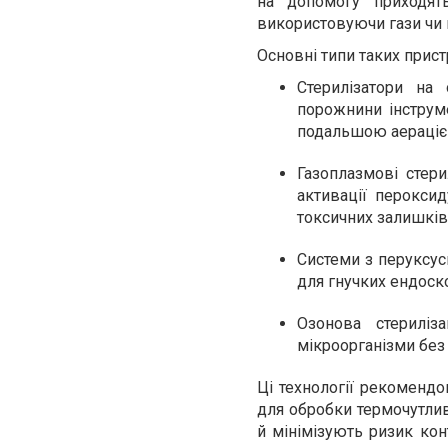
на допомогу приходять
використовуючи гази чи 
Основні типи таких прис
Стерилізатори на
порожнини інструме
подальшою аерацією
Газоплазмові стер
активації перокси
токсичних залишків.
Системи з перуксусн
для гнучких ендоско
Озонова стериліз
мікроорганізми без 
Ці технології рекоменд
для обробки термочутлив
й мінімізують ризик кон