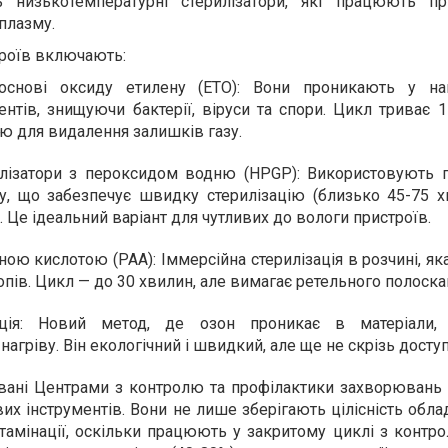
 низькотемпературні стерилізатори, які працюють пр
плазму.
троїв включають:
 основі оксиду етилену (ETO): Вони проникають у на
нтів, знищуючи бактерії, віруси та спори. Цикл триває 1
 для видалення залишків газу.
илізатори з пероксидом водню (HPGP): Використовують 
ду, що забезпечує швидку стерилізацію (близько 45-75 х
 Це ідеальний варіант для чутливих до вологи пристроїв.
ою кислотою (PAA): Іммерсійна стерилізація в розчині, як
пів. Цикл — до 30 хвилин, але вимагає ретельного полоска
ація: Новий метод, де озон проникає в матеріали,
нагріву. Він екологічний і швидкий, але ще не скрізь досту
овані Центрами з контролю та профілактики захворювань
их інструментів. Вони не лише зберігають цілісність обла
тамінації, оскільки працюють у закритому циклі з контр