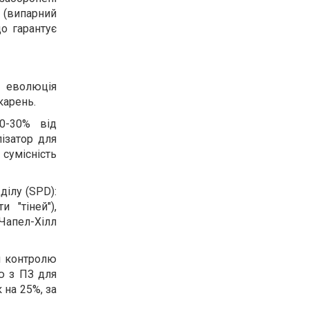
2 (випарний
що гарантує
а еволюція
карень.
20-30% від
ізатор для
 сумісність
ділу (SPD):
 "тіней"),
 Чапел-Хілл
ля контролю
ію з ПЗ для
 на 25%, за