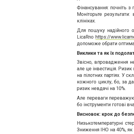
Фінансування: почніть з
Моніторьте результати: 
клініках.
Для пошуку надійного об
LicaRno
https://www.licar
допоможе обрати оптима
Виклики та як їх подола
Звісно, впровадження не
але це інвестиція. Ризик
на пілотних партіях. У с
кожного циклу, бо, за да
ризик невдачі на 10%.
Але переваги переважуют
бо інструменти готові вч
Висновок: крок до безп
Низькотемпературні стер
Зниження ІНО на 40%, як 