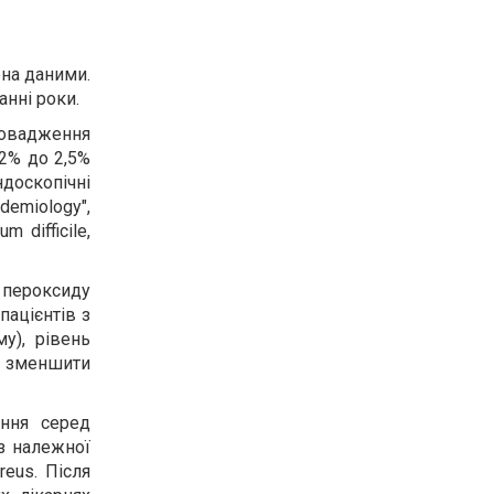
ена даними.
анні роки.
ровадження
2% до 2,5%
ндоскопічні
demiology",
 difficile,
і пероксиду
пацієнтів з
у), рівень
 зменшити
ання серед
з належної
reus. Після