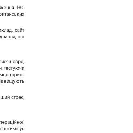
иження ІНО.
ританських
клад, сайт
днання, що
тисяч євро,
и, тестуючи
 моніторинг
 підвищують
нший стрес,
пераційної.
і оптимізує