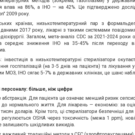
мпературних методів (зокрема, газоплазми) у державни
ня впав на 86%, а ІНО — на 42%. Це підтверджено досл
ion" 2009 року.
ських країнах, низькотемпературний пар з формальде
а даними 2017 року, лікарні з такими системами повідом
діохірургії. Загалом, мета-аналіз CDC за 2021-2024 роки
а середнє зниження ІНО на 35-45% після переходу в
ив.
 інвестиція в низькотемпературні стерилізатори окупаєт
ня госпіталізацій (на 3-5 днів на пацієнта) та лікування 
ми МОЗ, ІНО сягає 5-7% в державних клініках, це шанс наб
.
і персоналу: більше, ніж цифри
 абстракція. Для пацієнта це означає менший ризик сепс
 до нормального життя. Для лікарень — економію: за оці
исяч доларів. Крім того, ці стерилізатори безпечніші для
й регулюється OSHA через токсичність (межа 1 ppm), нов
е залишають шкідливих викидів.
ж важливий: традиційні методи з CFC (хлорфторвуглецями)