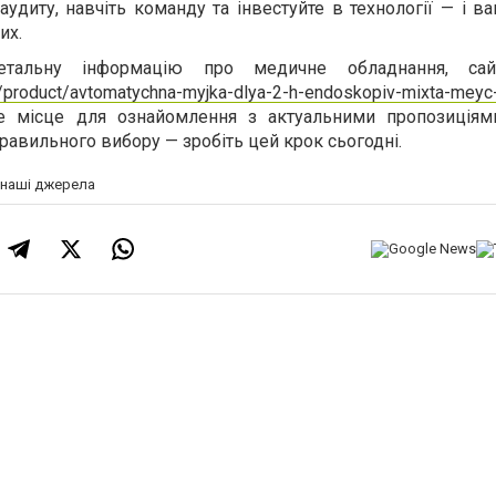
 аудиту, навчіть команду та інвестуйте в технології — і в
их.
альну інформацію про медичне обладнання, сай
a/product/avtomatychna-myjka-dlya-2-h-endoskopiv-mixta-meyc
ісце для ознайомлення з актуальними пропозиціями
правильного вибору — зробіть цей крок сьогодні.
а наші джерела