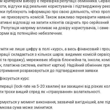
критерієм вибору є перевірка репутації обмінника. Серві
оти, відгуки від реальних користувачів і підтверджену реє
ники публікують інформацію про свою діяльність, чітко про
 не приховують комісій. Також важливо перевірити наявні
ативні відповіді на запити клієнтів свідчать про серйозний 
. Репутація напряму впливає на довіру користувачів, і саме
форми від потенційно небезпечних.
міти не лише цифру в полі «курс», а весь фінансовий і пр
перації складається з кількох шарів: видимих комісій сервіс
лі та продажу), мережевих зборів блокчейна та, інколи, комі
к, платіжна система, емітент картки). Надійний обмінник пр
о отримання розраховується до підтвердження заявки.
фіксується курс:
ерації (lock-rate на 5-20 хвилин) ви захищені від різких ко
ти трохи вищий спред як «страхування» волатильності.
мується у момент виконання, зазвичай вигідніший, але під
умкова сума може змінитися.