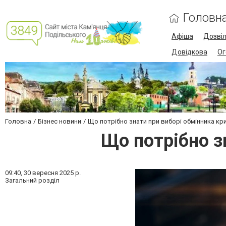
Головн
Афіша
Дозві
Довідкова
Ог
Головна
Бізнес новини
Що потрібно знати при виборі обмінника к
Що потрібно з
09:40,
30 вересня 2025 р.
Загальний розділ