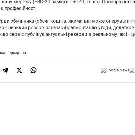
 іншу мережу (ERC-20 замість TRC-20 тощо). Прозора регл
ак професійності.
ерви обмінника (обсяг коштів, якими він може оперувати «т
вок низький резерв означає фрагментацію угоди, додаткови
Якщо сервіс публікує актуальні резерви в реальному часі - 
а наші джерела