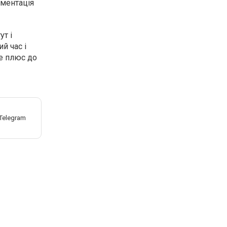
аментація
ут і
й час і
це плюс до