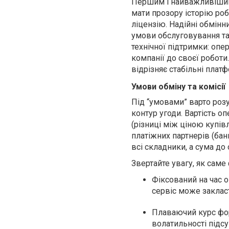
Першим і найважливішим 
мати прозору історію роб
ліцензію. Надійні обмін
умови обслуговування та
технічної підтримки: опер
компанії до своєї роботи
відрізняє стабільні плат
Умови обміну та комісії
Під “умовами” варто розу
контур угоди. Вартість о
(різниці між ціною купів
платіжних партнерів (бан
всі складники, а сума д
Звертайте увагу, як саме 
Фіксований на час оп
сервіс може заклас
Плаваючий курс фор
волатильності підс