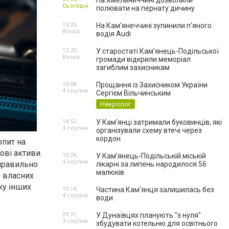
На Хмельниччині дозволили
Сьогодні
полювати на пернату дичину
13:20,
На Камʼянеччині зупинили п'яного
Вчора
водія Audi
12:20,
У старостаті Кам’янець-Подільської
Вчора
громади відкрили меморіал
загиблим захисникам
15:08,
Прощання із Захисником України
4 серпня
Сергієм Вільчинським
Некролог
14:52,
У Кам’янці затримали буковинців, які
4 серпня
організували схему втечі через
кордон
опит на
ові активи.
10:24,
У Кам’янець-Подільській міській
4 серпня
еправильно
лікарні за липень народилося 56
малюків
о власних
ку інших
10:14,
Частина Кам'янця залишилась без
4 серпня
води
09:21,
У Дунаївцях планують "з нуля"
3 серпня
збудувати котельню для освітнього