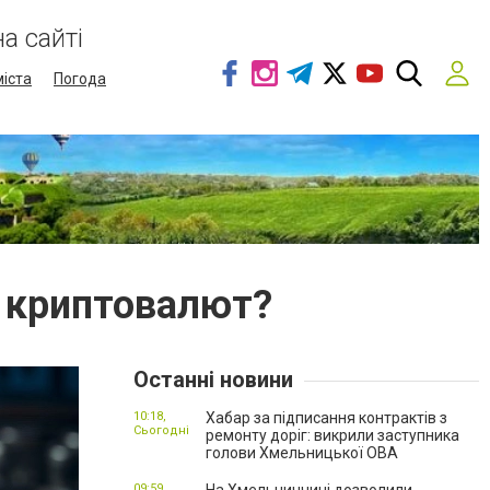
а сайті
міста
Погода
а криптовалют?
Останні новини
10:18,
Хабар за підписання контрактів з
Сьогодні
ремонту доріг: викрили заступника
голови Хмельницької ОВА
09:59,