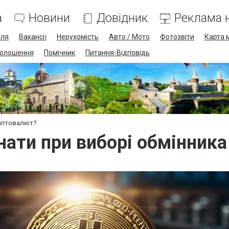
а
Новини
Довідник
Реклама н
лля
Вакансії
Нерухомість
Авто / Мото
Фотозвіти
Карта 
олошення
Помічник
Питання-Відповідь
риптовалют?
нати при виборі обмінник