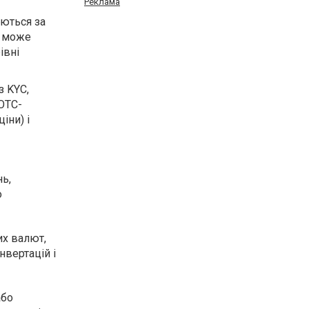
Реклама
уються за
я може
івні
з KYC,
OTC-
іни) і
нь,
о
их валют,
нвертацій і
або