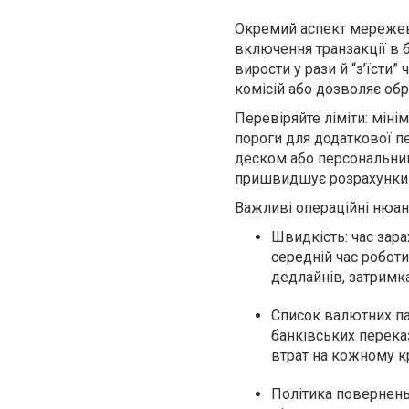
Окремий аспект мережеві 
включення транзакції в 
вирости у рази й “з’їсти”
комісій або дозволяє обр
Перевіряйте ліміти: міні
пороги для додаткової п
деском або персональни
пришвидшує розрахунки в
Важливі операційні нюан
Швидкість: час зар
середній час роботи
дедлайнів, затримк
Список валютних пар
банківських перека
втрат на кожному к
Політика повернень