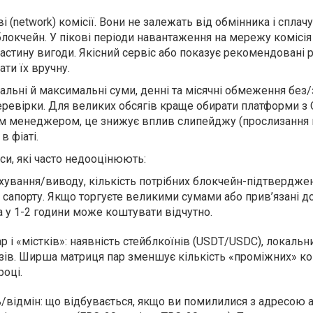
(network) комісії. Вони не залежать від обмінника і сплач
блокчейн. У пікові періоди навантаження на мережу комісі
 частину вигоди. Якісний сервіс або показує рекомендовані р
ати їх вручну.
мальні й максимальні суми, денні та місячні обмеження без/
еревірки. Для великих обсягів краще обирати платформи з 
м менеджером, це знижує вплив слипейджу (прослизання ц
 фіаті.
си, які часто недооцінюють:
ахування/виводу, кількість потрібних блокчейн-підтвердже
 сапорту. Якщо торгуєте великими сумами або прив’язані д
а у 1-2 години може коштувати відчутно.
 і «містків»: наявність стейблкоїнів (USDT/USDC), локальн
зів. Ширша матриця пар зменшує кількість «проміжних» ко
році.
/відмін: що відбувається, якщо ви помилилися з адресою 