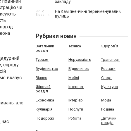
с повинен
закладу
страцію чи
09:12,
На Камʼянеччині перейменували 6
писують
3 серпня
вулиць
сть
підхід
 вона
Рубрики новин
Загальний
Техніка
Здоров'я
розділ
оцедурний
Туризм
Нерухомість
Транспорт
у, спреду
Будівництво
Відпочинок
Розваги
сій
ямо вказує
Бізнес
Меблі
Спорт
Жіночий
Інтернет
Культура
розділ
Економіка
Інтер'єр
Мода
ливань, але
Кулінарія
Послуги
Родина
Подорожі
Робота
Дитячий
 час
розділ