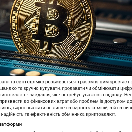
їні та світі стрімко розвивається, і разом із цим зростає п
швидко та зручно купувати, продавати чи обмінювати цифр
риптовалют - завдання, яке потребує уважного підходу. Н
ризвести до фінансових втрат або проблем із доступом д
иків, варто зважати не лише на вартість комісій, а й на низ
 надійність та ефективність
обмінника криптовалют
.
платформи