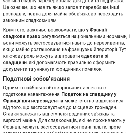
частина спадку зарезервована для дітей та подружжя.
Це означає, що навіть якщо заповіт передбачає інші
розподіли, певна доля майна обов’язково переходить
законним спадкоємцям.
Крім того, важливо враховувати, що
у Франції
спадкове право
регулюється національними нормами, і
вони можуть застосовуватися навіть до нерезидентів,
якщо майно розташоване на французькій території. Тут
ключову роль можуть відігравати
адвокати зі
спадщини
, які допомагають правильно оформити
документи та уникнути юридичних помилок.
Податкові зобов’язання
Одним із найбільш обговорюваних аспектів є
податкове навантаження.
Податок на спадщину у
Франції для нерезидентів
може істотно відрізнятися
від того, що застосовується до місцевих громадян.
Ставки залежать від ступеня родинних зв’язків та
вартості майна. Для спадкоємців, які не проживають у
Франції, можуть застосовуватися певні пільги, проте