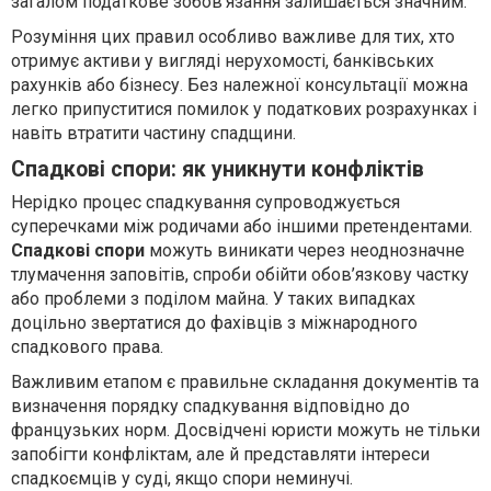
загалом податкове зобов’язання залишається значним.
Розуміння цих правил особливо важливе для тих, хто
отримує активи у вигляді нерухомості, банківських
рахунків або бізнесу. Без належної консультації можна
легко припуститися помилок у податкових розрахунках і
навіть втратити частину спадщини.
Спадкові спори: як уникнути конфліктів
Нерідко процес спадкування супроводжується
суперечками між родичами або іншими претендентами.
Спадкові спори
можуть виникати через неоднозначне
тлумачення заповітів, спроби обійти обов’язкову частку
або проблеми з поділом майна. У таких випадках
доцільно звертатися до фахівців з міжнародного
спадкового права.
Важливим етапом є правильне складання документів та
визначення порядку спадкування відповідно до
французьких норм. Досвідчені юристи можуть не тільки
запобігти конфліктам, але й представляти інтереси
спадкоємців у суді, якщо спори неминучі.