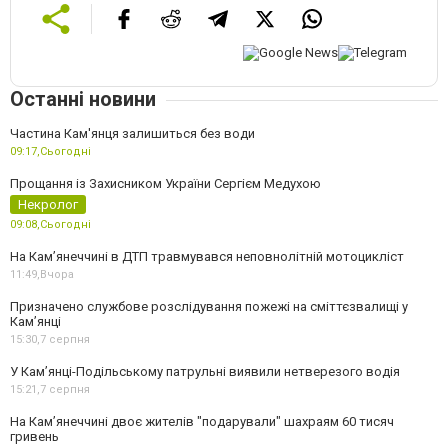
Останні новини
Частина Кам'янця залишиться без води
09:17,
Сьогодні
Прощання із Захисником України Сергієм Медухою
Некролог
09:08,
Сьогодні
На Кам’янеччині в ДТП травмувався неповнолітній мотоцикліст
11:49,
Вчора
Призначено службове розслідування пожежі на сміттєзвалищі у
Кам’янці
15:30,
7 серпня
У Кам’янці-Подільському патрульні виявили нетверезого водія
15:21,
7 серпня
На Камʼянеччині двоє жителів "подарували" шахраям 60 тисяч
гривень