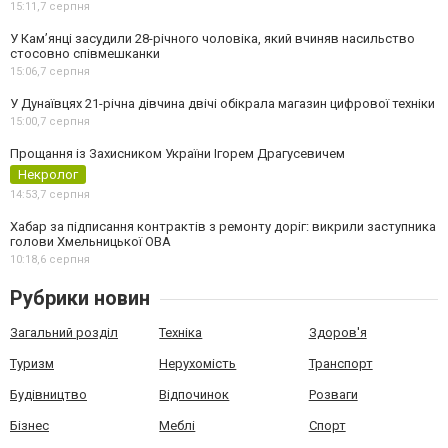
15:11,
7 серпня
У Камʼянці засудили 28-річного чоловіка, який вчиняв насильство
стосовно співмешканки
15:06,
7 серпня
У Дунаївцях 21-річна дівчина двічі обікрала магазин цифрової техніки
15:00,
7 серпня
Прощання із Захисником України Ігорем Драгусевичем
Некролог
14:53,
7 серпня
Хабар за підписання контрактів з ремонту доріг: викрили заступника
голови Хмельницької ОВА
10:18,
6 серпня
Рубрики новин
Загальний розділ
Техніка
Здоров'я
Туризм
Нерухомість
Транспорт
Будівництво
Відпочинок
Розваги
Бізнес
Меблі
Спорт