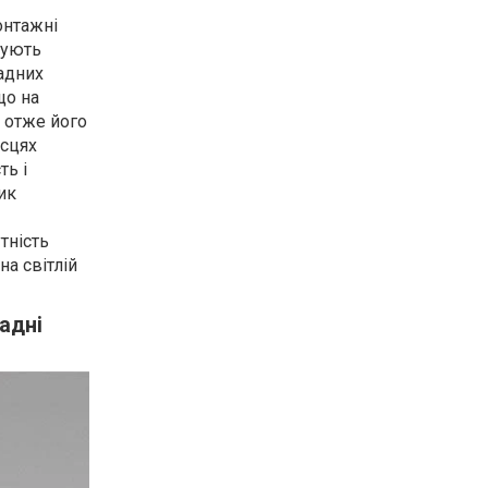
онтажні
шують
адних
що на
 отже його
ісцях
ть і
ик
тність
на світлій
адні