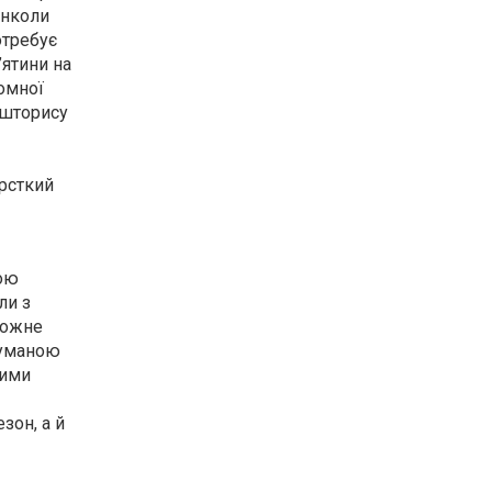
інколи
отребує
ятини на
йомної
кошторису
орсткий
ною
ли з
кожне
думаною
ними
зон, а й