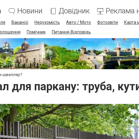
а
Новини
Довідник
Реклама н
лля
Вакансії
Нерухомість
Авто / Мото
Фотозвіти
Карта 
олошення
Помічник
Питання-Відповідь
 чи швеллер?
л для паркану: труба, ку