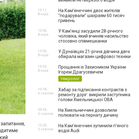
виявили нетверезого водія
15:11,
На Камʼянеччині двоє жителів
Вчора
"подарували" шахраям 60 тисяч
гривень
15:06,
У Камʼянці засудили 28-річного
Вчора
чоловіка, який вчиняв насильство
стосовно співмешканки
15:00,
У Дунаївцях 21-річна дівчина двічі
Вчора
обікрала магазин цифрової техніки
14:53,
Прощання із Захисником України
Вчора
Ігорем Драгусевичем
Некролог
10:18,
Хабар за підписання контрактів з
6 серпня
ремонту доріг: викрили заступника
голови Хмельницької ОВА
09:59,
На Хмельниччині дозволили
6 серпня
полювати на пернату дичину
 запитання,
13:20,
На Камʼянеччині зупинили п'яного
5 серпня
ходитиме
водія Audi
який