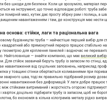
и без шкоди для безпеки. Коли це зрозуміло, матеріал пер
ься на інструмент, що точно відповідає роботі: труба заб
и помірній масі, кутик дає просту збірку рам і полиць, а ш
ідвищеним навантаженням і там, де конструкція має нести 
на основа: стійки, лаги та раціональна вага
овому будівництві труба — найчастіше перший вибір для ст
е квадратний або прямокутний переріз працює стабільно на 
ну геометрію для кріплення панелей і водночас не переван
. Найголовніше — знайти компанію, що має
великий вибі
и. Для стійок зазвичай беруть трубу із запасом по стінці, 
ове навантаження від суцільних заповнень, наприклад проф
илка у товщині стінки обертається коливаннями при порива
зварного шва, тоді як правильно підібраний розмір дозв
зонні навантаження без деформацій. У лаги добре працює 
к між стійками витриманий і жорсткість огорожі підтримує
 і хвірток доцільно підбирати трубу із запасом, щоб не боро
лотна, бо економія в кілька кілограмів металу рідко випр