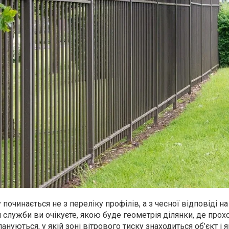
починається не з переліку профілів, а з чесної відповіді на
н служби ви очікуєте, якою буде геометрія ділянки, де про
лануються, у якій зоні вітрового тиску знаходиться об’єкт і 