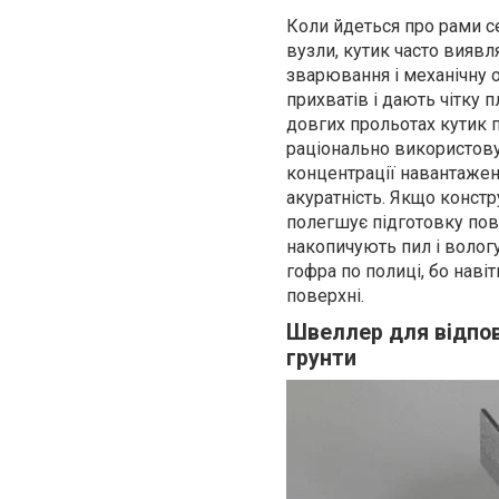
Коли йдеться про рами с
вузли, кутик часто виявл
зварювання і механічну 
прихватів і дають чітку 
довгих прольотах кутик 
раціонально використову
концентрації навантажень
акуратність. Якщо конст
полегшує підготовку пов
накопичують пил і вологу
гофра по полиці, бо наві
поверхні.
Швеллер для відпові
грунти