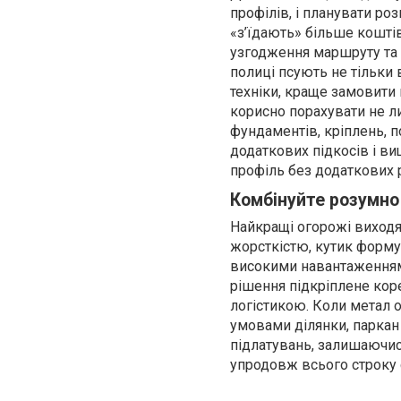
профілів, і планувати роз
«з’їдають» більше коштів
узгодження маршруту та 
полиці псують не тільки в
техніки, краще замовити п
корисно порахувати не ли
фундаментів, кріплень, п
додаткових підкосів і в
профіль без додаткових 
Комбінуйте розумно 
Найкращі огорожі виходят
жорсткістю, кутик формує
високими навантаженнями
рішення підкріплене кор
логістикою. Коли метал о
умовами ділянки, паркан 
підлатувань, залишаючись
упродовж всього строку 