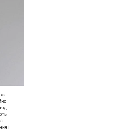
 як
йно
від
ють
із
ня і