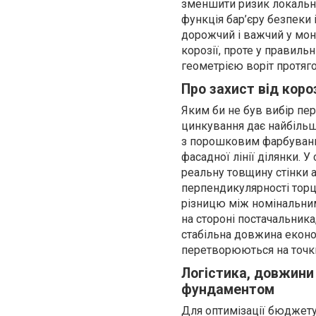
зменшити ризик локальни
функція бар’єру безпеки
дорожчий і важчий у мон
корозії, проте у правиль
геометрією воріт протяго
Про захист від коро
Яким би не був вибір пер
цинкування дає найбільш
з порошковим фарбування
фасадної лінії ділянки. 
реальну товщину стінки а
перпендикулярності торці
різницю між номінальним
на стороні постачальника
стабільна довжина еконо
перетворюються на точки
Логістика, довжини 
фундаментом
Для оптимізації бюджету