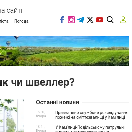
а сайті
міста
Погода
тик чи швеллер?
Останні новини
15:30,
Призначено службове розслідування
Вчора
пожежі на сміттєзвалищі у Кам’янці
15:21,
У Кам’янці-Подільському патрульні
Вчора