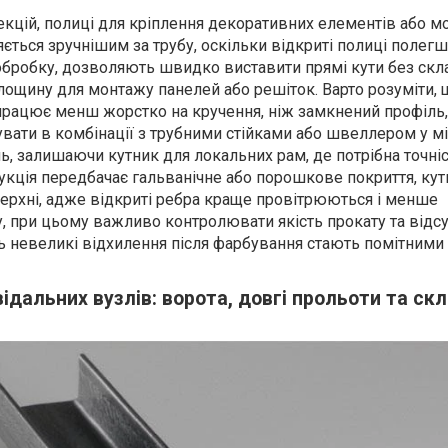
екцій, полиці для кріплення декоративних елементів або м
яється зручнішим за трубу, оскільки відкриті полиці полег
обробку, дозволяють швидко виставити прямі кути без скл
площину для монтажу панелей або решіток. Варто розуміти, 
працює менш жорстко на кручення, ніж замкнений профіль,
вати в комбінації з трубними стійками або швеллером у м
, залишаючи кутник для локальних рам, де потрібна точніс
рукція передбачає гальванічне або порошкове покриття, кут
ерхні, адже відкриті ребра краще провітрюються і менше
, при цьому важливо контролювати якість прокату та відсу
ть невеликі відхилення після фарбування стають помітними 
дальних вузлів: ворота, довгі прольоти та скл