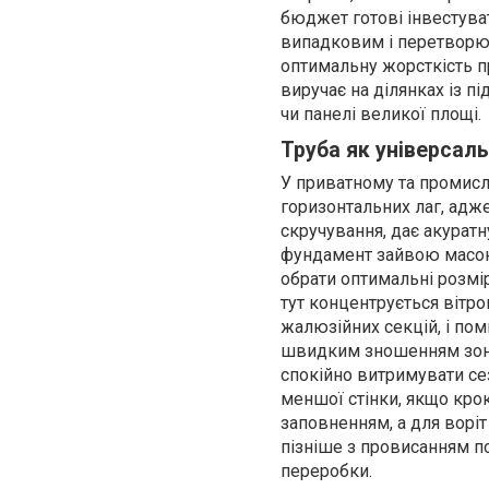
бюджет готові інвестуват
випадковим і перетворюєт
оптимальну жорсткість пр
виручає на ділянках із п
чи панелі великої площі.
Труба як універсаль
У приватному та промисл
горизонтальних лаг, адж
скручування, дає акурат
фундамент зайвою масою
обрати оптимальні розмір
тут концентрується вітр
жалюзійних секцій, і пом
швидким зношенням зони 
спокійно витримувати се
меншої стінки, якщо кро
заповненням, а для воріт
пізніше з провисанням по
переробки.