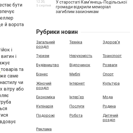
12:20,
У старостаті Кам’янець-Подільської
естає бути
5 серпня
громади відкрили меморіал
езпечує
загиблим захисникам
веллер
ще й ворота
Рубрики новин
Загальний
Техніка
Здоров'я
розділ
ійок і
вигин і
Туризм
Нерухомість
Транспорт
тажує
Будівництво
Відпочинок
Розваги
р
товарів та
Бізнес
Меблі
Спорт
адже саме
настилу чи
Жіночий
Інтернет
Культура
розділ
х вітру або
оляє
Економіка
Інтер'єр
Мода
труба
Кулінарія
Послуги
Родина
ться
тися
Подорожі
Робота
Дитячий
розділ
авдовує
Реклама