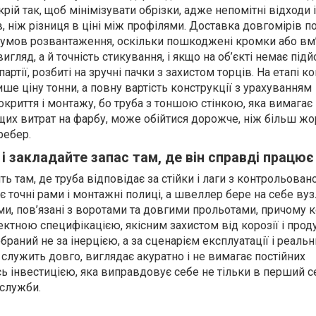
крій так, щоб мінімізувати обрізки, адже непомітні відходи 
, ніж різниця в ціні між профілями. Доставка довгомірів п
умов розвантаження, оскільки пошкоджені кромки або вм’
игляд, а й точність стикування, і якщо на об’єкті немає під
артії, розбиті на зручні пачки з захистом торців. На етапі 
ше ціну тонни, а повну вартість конструкції з урахуванням
окриття і монтажу, бо труба з тоншою стінкою, яка вимагає
ищих витрат на фарбу, може обійтися дорожче, ніж більш ж
ребер.
і закладайте запас там, де він справді працює
ь там, де труба відповідає за стійки і лаги з контрольова
 точні рами і монтажні полиці, а швеллер бере на себе вуз
, пов’язані з воротами та довгими прольотами, причому 
ектною специфікацією, якісним захистом від корозії і про
браний не за інерцією, а за сценарієм експлуатації і реаль
служить довго, виглядає акуратно і не вимагає постійних
 інвестицією, яка виправдовує себе не тільки в перший се
служби.