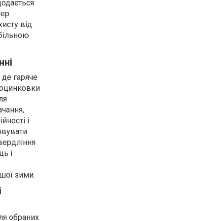
додається
лер
хисту від
абільною
нні
 де гаряче
я оцинковки
ля
ачання,
йності і
совувати
вердління
ць і
шої зими.
і
ля обраних