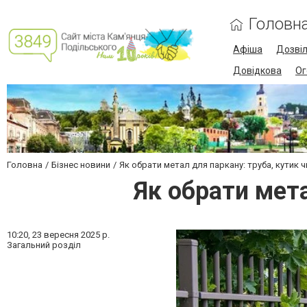
Головн
Афіша
Дозві
Довідкова
Ог
Головна
Бізнес новини
Як обрати метал для паркану: труба, кутик
Як обрати мета
10:20,
23 вересня 2025 р.
Загальний розділ