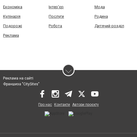
Економіка
Інтер'єр
Мода
Кулінарія
Послуги
Родина
Подорожі
Робота
Дитячий розділ
Реклама
Реклама на сайті
Франшиза "CitySites"
Про нас
Контакти
Автори проєкту