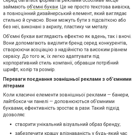
Серед багатьох форматів реклами особливе місце
займають
об’ємні букви
. Це не просто текстова вивіска,
а повноцінний дизайнерський елемент, який виглядає
стильно й сучасно. Вони можуть бути з підсвіткою або
без неї, виконані з акрилу, пластику чи металу.
Об’ємні букви виглядають ефектно як вдень, так і вночі.
Вони допомагають виділити бренд серед конкурентів,
створюючи асоціацію з надійністю та високим рівнем
сервісу. До того ж, їх легко адаптувати під
корпоративний стиль компанії, обравши потрібний
шрифт, колір та розмір.
Переваги поєднання зовнішньої реклами з об’ємними
літерами
Коли класичні елементи зовнішньої реклами — банери,
лайтбокси чи панелі — доповнюються об’ємними
буквами, ефективність зростає в рази. Такий підхід
дозволяє:
створити унікальний візуальний образ бренду;
забезпечити кращу впізнаваність у будь-який час