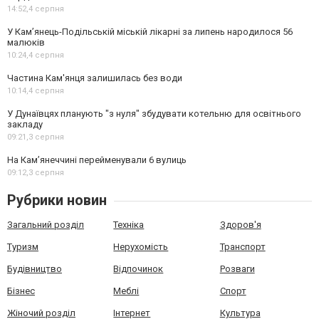
14:52,
4 серпня
У Кам’янець-Подільській міській лікарні за липень народилося 56
малюків
10:24,
4 серпня
Частина Кам'янця залишилась без води
10:14,
4 серпня
У Дунаївцях планують "з нуля" збудувати котельню для освітнього
закладу
09:21,
3 серпня
На Камʼянеччині перейменували 6 вулиць
09:12,
3 серпня
Рубрики новин
Загальний розділ
Техніка
Здоров'я
Туризм
Нерухомість
Транспорт
Будівництво
Відпочинок
Розваги
Бізнес
Меблі
Спорт
Жіночий розділ
Інтернет
Культура