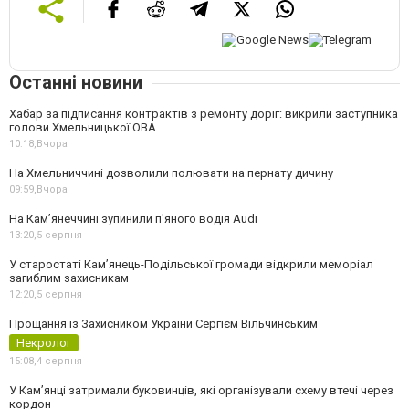
Останні новини
Хабар за підписання контрактів з ремонту доріг: викрили заступника
голови Хмельницької ОВА
10:18,
Вчора
На Хмельниччині дозволили полювати на пернату дичину
09:59,
Вчора
На Камʼянеччині зупинили п'яного водія Audi
13:20,
5 серпня
У старостаті Кам’янець-Подільської громади відкрили меморіал
загиблим захисникам
12:20,
5 серпня
Прощання із Захисником України Сергієм Вільчинським
Некролог
15:08,
4 серпня
У Кам’янці затримали буковинців, які організували схему втечі через
кордон