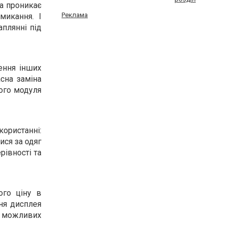
га проникає
Реклама
микання. І
плянні під
ення інших
сна заміна
ого модуля
користанні:
ися за одяг
рівності та
ого ціну в
ня дисплея
о можливих