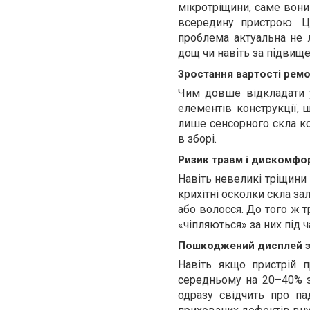
мікротріщини, саме вони
всередину пристрою. Ц
проблема актуальна не л
дощ чи навіть за підвище
Зростання вартості рем
Чим довше відкладати 
елементів конструкції,
лише сенсорного скла ко
в зборі.
Ризик травм і дискомфо
Навіть невеликі тріщини
крихітні осколки скла за
або волосся. До того ж 
«чіпляються» за них під ч
Пошкоджений дисплей зн
Навіть якщо пристрій 
середньому на 20–40% 
одразу свідчить про п