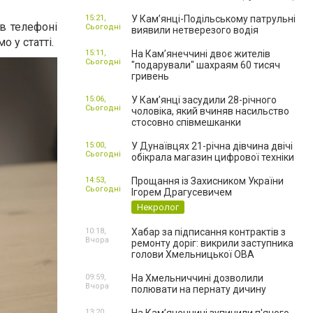
15:21,
У Кам’янці-Подільському патрульні
в телефоні
Сьогодні
виявили нетверезого водія
 у статті.
15:11,
На Камʼянеччині двоє жителів
Сьогодні
"подарували" шахраям 60 тисяч
гривень
15:06,
У Камʼянці засудили 28-річного
Сьогодні
чоловіка, який вчиняв насильство
стосовно співмешканки
15:00,
У Дунаївцях 21-річна дівчина двічі
Сьогодні
обікрала магазин цифрової техніки
14:53,
Прощання із Захисником України
Сьогодні
Ігорем Драгусевичем
Некролог
10:18,
Хабар за підписання контрактів з
Вчора
ремонту доріг: викрили заступника
голови Хмельницької ОВА
09:59,
На Хмельниччині дозволили
Вчора
полювати на пернату дичину
13:20,