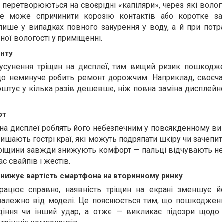
 перетворюються на своєрідні «капіляри», через які воло
е може спричинити корозію контактів або коротке за
ише у випадках повного занурення у воду, а й при потра
ної вологості у приміщенні.
онту
усунення тріщин на дисплеї, тим вищий ризик пошкодж
 що неминуче робить ремонт дорожчим. Наприклад, своєча
штує у кілька разів дешевше, ніж повна заміна дисплейн
рт
 на дисплеї роблять його небезпечним у повсякденному ви
лишають гострі краї, які можуть подряпати шкіру чи зачепит
тріщини завжди знижують комфорт — пальці відчувають не
ас свайпів і жестів.
ижує вартість смартфона на вторинному ринку
працює справно, наявність тріщин на екрані зменшує й
залежно від моделі. Це пояснюється тим, що пошкоджен
адіння чи інший удар, а отже — викликає підозри щод