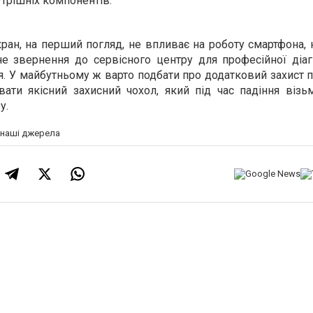
трішніх компонентів.
кран, на перший погляд, не впливає на роботу смартфона
е звернення до сервісного центру для професійної діаг
я. У майбутньому ж варто подбати про додатковий захист
вати якісний захисний чохол, який під час падіння візь
у.
а наші джерела