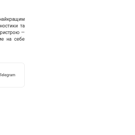
, найкращим
ностики та
 пристрою —
ме на себе