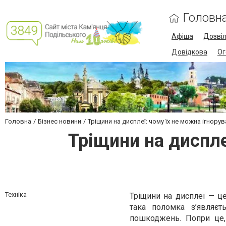
Головн
Афіша
Дозві
Довідкова
Ог
Головна
Бізнес новини
Тріщини на дисплеї: чому їх не можна ігнору
Тріщини на диспле
Техніка
Тріщини на дисплеї — ц
така поломка з’являєт
пошкоджень. Попри це,