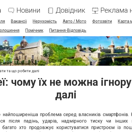
а
Новини
Довідник
Реклама н
лля
Вакансії
Нерухомість
Авто / Мото
Фотозвіти
Карта 
олошення
Помічник
Питання-Відповідь
вати та що робити далі
ї: чому їх не можна ігнор
далі
е найпоширеніша проблема серед власників смартфонів. 
ься після падінь, ударів, надмірного тиску чи інших 
 багато хто продовжує користуватися пристроєм із п