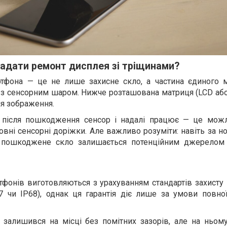
ладати ремонт дисплея зі тріщинами?
ртфона — це не лише захисне скло, а частина єдиного 
 з сенсорним шаром. Нижче розташована матриця (LCD або
я зображення.
 після пошкодження сенсор і надалі працює — це мож
овні сенсорні доріжки. Але важливо розуміти: навіть за 
 пошкоджене скло залишається потенційним джерелом
тфонів виготовляються з урахуванням стандартів захисту
7 чи IP68), однак ця гарантія діє лише за умови повної
 залишився на місці без помітних зазорів, але на ньому