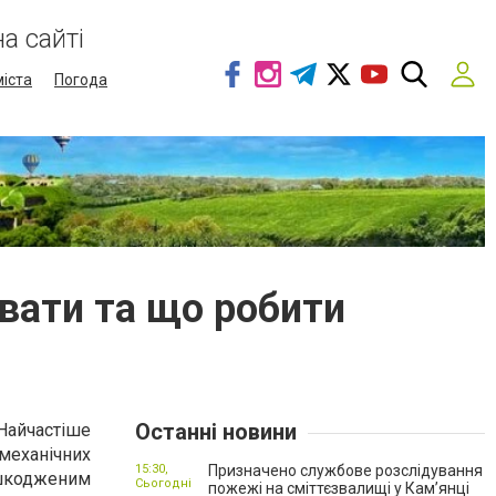
а сайті
міста
Погода
увати та що робити
Останні новини
Найчастіше
механічних
15:30,
Призначено службове розслідування
ошкодженим
Сьогодні
пожежі на сміттєзвалищі у Кам’янці