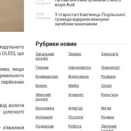
На Камʼянеччині зупинили п'яного
5 серпня
водія Audi
12:20,
У старостаті Кам’янець-Подільської
5 серпня
громади відкрили меморіал
загиблим захисникам
Рубрики новин
модульного
 OLED), що
Загальний
Техніка
Здоров'я
розділ
Туризм
Нерухомість
Транспорт
ливо, якщо
нормального
Будівництво
Відпочинок
Розваги
 серйозних
Бізнес
Меблі
Спорт
Жіночий
Інтернет
Культура
розділ
 від вологи
Економіка
Інтер'єр
Мода
 цілісності
Кулінарія
Послуги
Родина
Подорожі
Робота
Дитячий
 з’явилися
розділ