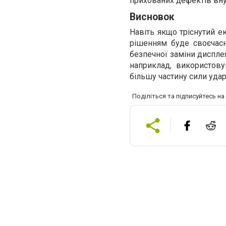
прихованих дефектів вну
Висновок
Навіть якщо тріснутий е
рішенням буде своєчасн
безпечної заміни диспле
наприклад, використову
більшу частину сили удар
Поділіться та підписуйтесь н