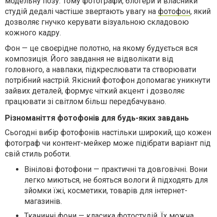
модельну позу. Тому фотографи, блогери й власники
студій дедалі частіше звертають увагу на
фотофон
, який
дозволяє гнучко керувати візуальною складовою
кожного кадру.
Фон — це своєрідне полотно, на якому будується вся
композиція. Його завдання не відволікати від
головного, а навпаки, підкреслювати та створювати
потрібний настрій. Якісний фотофон допомагає уникнути
зайвих деталей, формує чіткий акцент і дозволяє
працювати зі світлом більш передбачувано.
Різноманіття фотофонів для будь-яких завдань
Сьогодні вибір фотофонів настільки широкий, що кожен
фотограф чи контент-мейкер може підібрати варіант під
свій стиль роботи.
Вінілові фотофони
— практичні та довговічні. Вони
легко миються, не бояться вологи й підходять для
зйомки їжі, косметики, товарів для інтернет-
магазинів.
Тканинні фони
— класика фотостудій. Їх можна