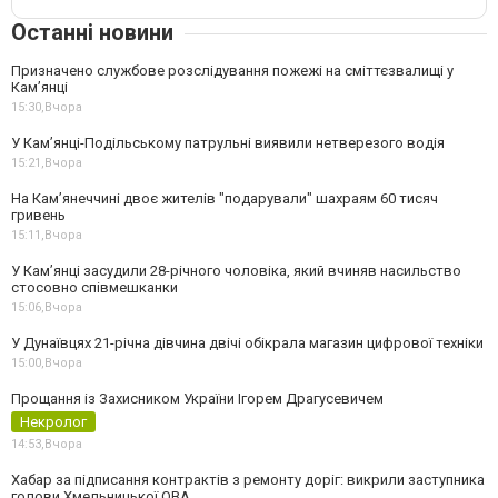
Останні новини
Призначено службове розслідування пожежі на сміттєзвалищі у
Кам’янці
15:30,
Вчора
У Кам’янці-Подільському патрульні виявили нетверезого водія
15:21,
Вчора
На Камʼянеччині двоє жителів "подарували" шахраям 60 тисяч
гривень
15:11,
Вчора
У Камʼянці засудили 28-річного чоловіка, який вчиняв насильство
стосовно співмешканки
15:06,
Вчора
У Дунаївцях 21-річна дівчина двічі обікрала магазин цифрової техніки
15:00,
Вчора
Прощання із Захисником України Ігорем Драгусевичем
Некролог
14:53,
Вчора
Хабар за підписання контрактів з ремонту доріг: викрили заступника
голови Хмельницької ОВА