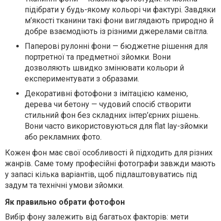
підібрати у будь-якому кольорі чи фактурі. Завдяки
м’якості тканини такі фони виглядають природно й
добре взаємодіють із різними джерелами світла.
Паперові рулонні фони
— бюджетне рішення для
портретної та предметної зйомки. Вони
дозволяють швидко змінювати кольори й
експериментувати з образами.
Декоративні фотофони
з імітацією каменю,
дерева чи бетону — чудовий спосіб створити
стильний фон без складних інтер’єрних рішень.
Вони часто використовуються для flat lay-зйомки
або рекламних фото.
Кожен фон має свої особливості й підходить для різних
жанрів. Саме тому професійні фотографи завжди мають
у запасі кілька варіантів, щоб підлаштовуватись під
задум та технічні умови зйомки.
Як правильно обрати фотофон
Вибір фону залежить від багатьох факторів: мети