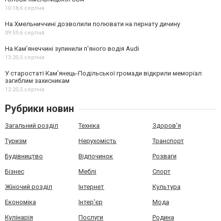
10:18,
6 серпня
На Хмельниччині дозволили полювати на пернату дичину
09:59,
6 серпня
На Камʼянеччині зупинили п'яного водія Audi
13:20,
5 серпня
У старостаті Кам’янець-Подільської громади відкрили меморіал
загиблим захисникам
12:20,
5 серпня
Рубрики новин
Загальний розділ
Техніка
Здоров'я
Туризм
Нерухомість
Транспорт
Будівництво
Відпочинок
Розваги
Бізнес
Меблі
Спорт
Жіночий розділ
Інтернет
Культура
Економіка
Інтер'єр
Мода
Кулінарія
Послуги
Родина