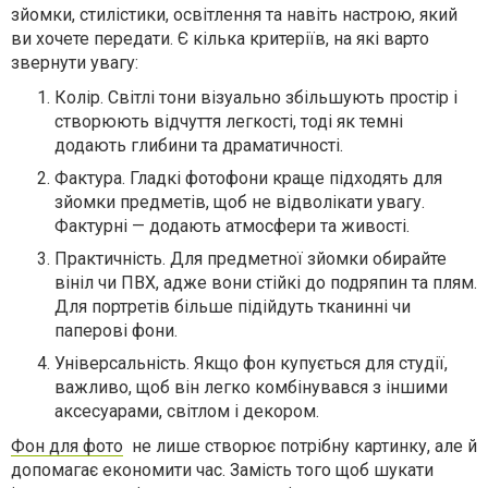
зйомки, стилістики, освітлення та навіть настрою, який
ви хочете передати. Є кілька критеріїв, на які варто
звернути увагу:
Колір
. Світлі тони візуально збільшують простір і
створюють відчуття легкості, тоді як темні
додають глибини та драматичності.
Фактура
. Гладкі фотофони краще підходять для
зйомки предметів, щоб не відволікати увагу.
Фактурні — додають атмосфери та живості.
Практичність
. Для предметної зйомки обирайте
вініл чи ПВХ, адже вони стійкі до подряпин та плям.
Для портретів більше підійдуть тканинні чи
паперові фони.
Універсальність
. Якщо фон купується для студії,
важливо, щоб він легко комбінувався з іншими
аксесуарами, світлом і декором.
Фо
н для фото
не лише створює потрібну картинку, але й
допомагає економити час. Замість того щоб шукати