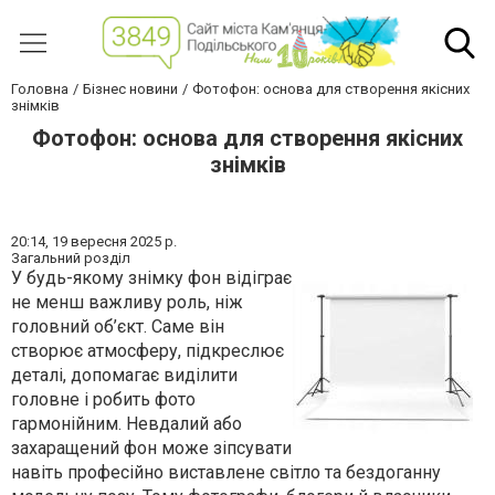
Головна
Бізнес новини
Фотофон: основа для створення якісних
знімків
Фотофон: основа для створення якісних
знімків
20:14,
19 вересня 2025 р.
Загальний розділ
У будь-якому знімку фон відіграє
не менш важливу роль, ніж
головний об’єкт. Саме він
створює атмосферу, підкреслює
деталі, допомагає виділити
головне і робить фото
гармонійним. Невдалий або
захаращений фон може зіпсувати
навіть професійно виставлене світло та бездоганну