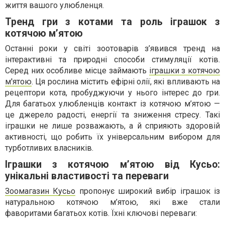
життя вашого улюбленця.
Тренд гри з котами та роль іграшок з
котячою м’ятою
Останні роки у світі зоотоварів з’явився тренд на
інтерактивні та природні способи стимуляції котів.
Серед них особливе місце займають
іграшки з котячою
м'ятою
. Ця рослина містить ефірні олії, які впливають на
рецептори кота, пробуджуючи у нього інтерес до гри.
Для багатьох улюбленців контакт із котячою м’ятою —
це джерело радості, енергії та зниження стресу. Такі
іграшки не лише розважають, а й сприяють здоровій
активності, що робить їх універсальним вибором для
турботливих власників.
Іграшки з котячою м’ятою від Кусьо:
унікальні властивості та переваги
Зоомагазин Кусьо
пропонує широкий вибір іграшок із
натуральною котячою м’ятою, які вже стали
фаворитами багатьох котів. Їхні ключові переваги: