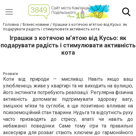
Головна
Бізнес новини
Іграшки з котячою м’ятою від Кусьо: як
подарувати радість і стимулювати активність кота
Іграшки з котячою м’ятою від Кусьо: як
подарувати радість і стимулювати активність
кота
Розваги
Коти від природи — мисливці. Навіть якщо ваш
улюбленець живе у квартирі та не виходить на вулицю,
його інстинкти потребують реалізації. Регулярна фізична
активність допомагає підтримувати здорову вагу,
зміцнює м’язи та суглоби, а ще позитивно впливає на
психоемоційний стан тварини. Нудьга та відсутність руху
часто призводять до стресу, апатії чи навіть до
небажаної поведінки. Саме тому ігри та правильні
аксесуари для розваг стають ключем до гармонійного