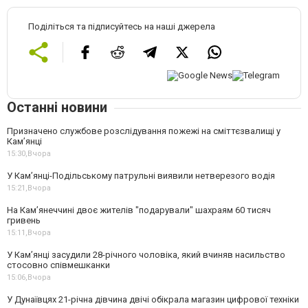
Поділіться та підписуйтесь на наші джерела
Останні новини
Призначено службове розслідування пожежі на сміттєзвалищі у
Кам’янці
15:30,
Вчора
У Кам’янці-Подільському патрульні виявили нетверезого водія
15:21,
Вчора
На Камʼянеччині двоє жителів "подарували" шахраям 60 тисяч
гривень
15:11,
Вчора
У Камʼянці засудили 28-річного чоловіка, який вчиняв насильство
стосовно співмешканки
15:06,
Вчора
У Дунаївцях 21-річна дівчина двічі обікрала магазин цифрової техніки