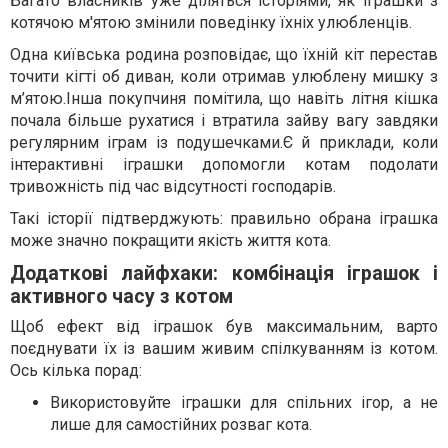
Багато власників уже діляться історіями, як іграшки з
котячою м'ятою змінили поведінку їхніх улюбленців.
Одна київська родина розповідає, що їхній кіт перестав
точити кігті об диван, коли отримав улюблену мишку з
м’ятою.Інша покупчиня помітила, що навіть літня кішка
почала більше рухатися і втратила зайву вагу завдяки
регулярним іграм із подушечками.Є й приклади, коли
інтерактивні іграшки допомогли котам подолати
тривожність під час відсутності господарів.
Такі історії підтверджують: правильно обрана іграшка
може значно покращити якість життя кота.
Додаткові лайфхаки: комбінація іграшок і
активного часу з котом
Щоб ефект від іграшок був максимальним, варто
поєднувати їх із вашим живим спілкуванням із котом.
Ось кілька порад:
Використовуйте іграшки для спільних ігор, а не
лише для самостійних розваг кота.