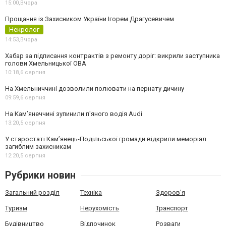
15:00,
Вчора
Прощання із Захисником України Ігорем Драгусевичем
Некролог
14:53,
Вчора
Хабар за підписання контрактів з ремонту доріг: викрили заступника
голови Хмельницької ОВА
10:18,
6 серпня
На Хмельниччині дозволили полювати на пернату дичину
09:59,
6 серпня
На Камʼянеччині зупинили п'яного водія Audi
13:20,
5 серпня
У старостаті Кам’янець-Подільської громади відкрили меморіал
загиблим захисникам
12:20,
5 серпня
Рубрики новин
Загальний розділ
Техніка
Здоров'я
Туризм
Нерухомість
Транспорт
Будівництво
Відпочинок
Розваги