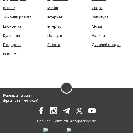
Бізнес
Меблі
Спорт
Жіночий розділ
Інтернет
Культура
Економіка
Інтер'єр
Мода
Кулінарія
Послуги
Родина
Подорожі
Робота
Дитячий розділ
Реклама
Реклама на сайті
Франшиза "CitySites"
Про нас
Контакти
Автори проєкту