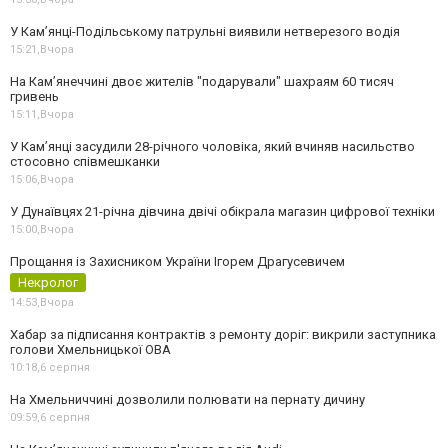
У Кам’янці-Подільському патрульні виявили нетверезого водія
15:21,
Вчора
На Камʼянеччині двоє жителів "подарували" шахраям 60 тисяч
гривень
15:11,
Вчора
У Камʼянці засудили 28-річного чоловіка, який вчиняв насильство
стосовно співмешканки
15:06,
Вчора
У Дунаївцях 21-річна дівчина двічі обікрала магазин цифрової техніки
15:00,
Вчора
Прощання із Захисником України Ігорем Драгусевичем
Некролог
14:53,
Вчора
Хабар за підписання контрактів з ремонту доріг: викрили заступника
голови Хмельницької ОВА
10:18,
6 серпня
На Хмельниччині дозволили полювати на пернату дичину
09:59,
6 серпня