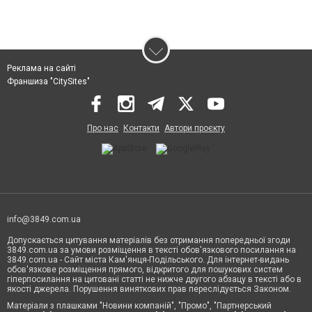
Реклама на сайті
Франшиза "CitySites"
Про нас
Контакти
Автори проєкту
info@3849.com.ua
Допускається цитування матеріалів без отримання попередньої згоди
3849.com.ua за умови розміщення в тексті обов'язкового посилання на
3849.com.ua - Сайт міста Кам'янця-Подільського. Для інтернет-видань
обов'язкове розміщення прямого, відкритого для пошукових систем
гіперпосилання на цитовані статті не нижче другого абзацу в тексті або в
якості джерела. Порушення виняткових прав переслідується Законом.
Матеріали з плашками "Новини компаній", "Промо", "Партнерський