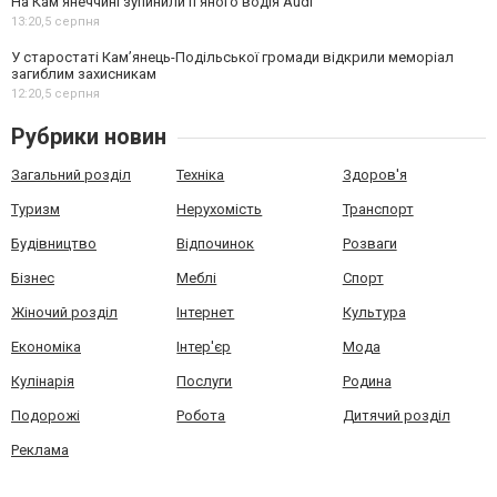
На Камʼянеччині зупинили п'яного водія Audi
13:20,
5 серпня
У старостаті Кам’янець-Подільської громади відкрили меморіал
загиблим захисникам
12:20,
5 серпня
Рубрики новин
Загальний розділ
Техніка
Здоров'я
Туризм
Нерухомість
Транспорт
Будівництво
Відпочинок
Розваги
Бізнес
Меблі
Спорт
Жіночий розділ
Інтернет
Культура
Економіка
Інтер'єр
Мода
Кулінарія
Послуги
Родина
Подорожі
Робота
Дитячий розділ
Реклама