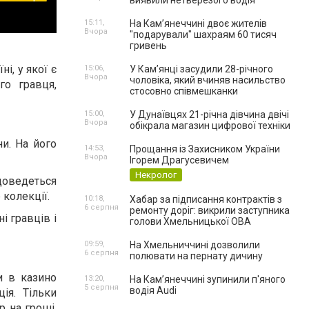
виявили нетверезого водія
15:11,
На Камʼянеччині двоє жителів
Вчора
"подарували" шахраям 60 тисяч
гривень
і, у якої є
15:06,
У Камʼянці засудили 28-річного
Вчора
чоловіка, який вчиняв насильство
го гравця,
стосовно співмешканки
15:00,
У Дунаївцях 21-річна дівчина двічі
Вчора
обікрала магазин цифрової техніки
и. На його
14:53,
Прощання із Захисником України
Вчора
Ігорем Драгусевичем
Некролог
доведеться
 колекції.
10:18,
Хабар за підписання контрактів з
6 серпня
ремонту доріг: викрили заступника
і гравців і
голови Хмельницької ОВА
09:59,
На Хмельниччині дозволили
6 серпня
полювати на пернату дичину
ти в казино
13:20,
На Камʼянеччині зупинили п'яного
5 серпня
водія Audi
ія. Тільки
р на гроші.