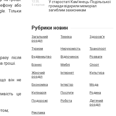
12:20,
У старостаті Кам’янець-Подільської
лефону або
5 серпня
громади відкрили меморіал
загиблим захисникам
le. Тільки
Рубрики новин
Загальний
Техніка
Здоров'я
розділ
Туризм
Нерухомість
Транспорт
Будівництво
Відпочинок
Розваги
разу після
а гроші.
Бізнес
Меблі
Спорт
Жіночий
Інтернет
Культура
розділ
кщо він не
Економіка
Інтер'єр
Мода
Кулінарія
Послуги
Родина
ивість це
Подорожі
Робота
Дитячий
розділ
етом;
Реклама