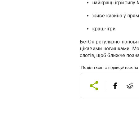
найкращі ігри типу 
живе казино у прям
краш-ігри.
БетОн регулярно поповн
цікавими новинками. Мож
слотів, щоб ближче позн
Поділіться та підписуйтесь н