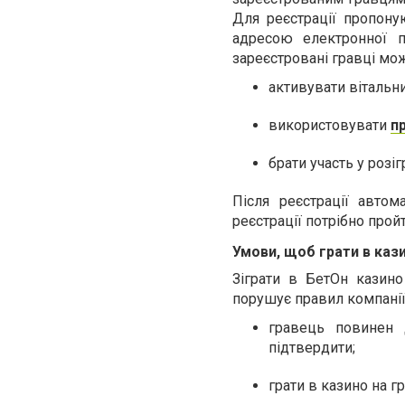
Для реєстрації пропону
адресою електронної п
зареєстровані гравці мо
активувати вітальни
використовувати
п
брати участь у розіг
Після реєстрації автом
реєстрації потрібно прой
Умови, щоб грати в каз
Зіграти в БетОн казин
порушує правил компанії.
гравець повинен 
підтвердити;
грати в казино на г