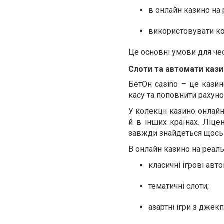
в онлайн казино на 
використовувати к
Це основні умови для чес
Слоти та автомати кази
БетОн casino – це казин
касу та поповнити рахуно
У колекції казино онлайн
й в інших країнах. Ліце
завжди знайдеться щось 
В онлайн казино на реаль
класичні ігрові авто
тематичні слоти;
азартні ігри з джек