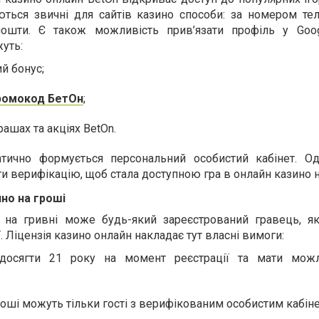
ються звичні для сайтів казино способи: за номером те
ошти. Є також можливість прив’язати профіль у Goog
жуть:
й бонус;
ромокод БетОн
;
рашах та акціях BetOn.
атично формується персональний особистий кабінет. Од
ти верифікацію, щоб стала доступною гра в онлайн казино н
ино на гроші
о на гривні може будь-який зареєстрований гравець, я
 Ліцензія казино онлайн накладає тут власні вимоги:
досягти 21 року на момент реєстрації та мати можл
роші можуть тільки гості з верифікованим особистим кабін