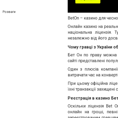
Розваги
BetOn – казино для чесно
Онлайн казино на реальні
національна ліцензія.
незалежно від його досві
Чому гравці з України о
Бет Он по праву можна н
сайті представлені попул
Один з плюсів компанії
витрачати час на конверт
При цьому офіційна ліцен
їхні транзакції захищен
Реєстрація в казино Бе
Оскільки ліцензія Bet O
онлайн на гроші, певні
зареєстрованим гравцям 