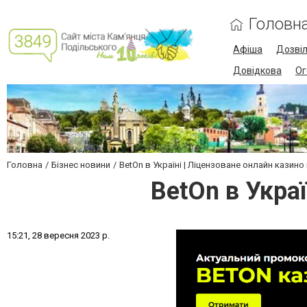
Головн
Афіша
Дозві
Довідкова
Ог
Головна
Бізнес новини
BetOn в Україні | Ліцензоване онлайн казино
BetOn в Украї
1
5
:
2
1
,
2
8
в
е
р
е
с
н
я
2
0
2
3
р
.