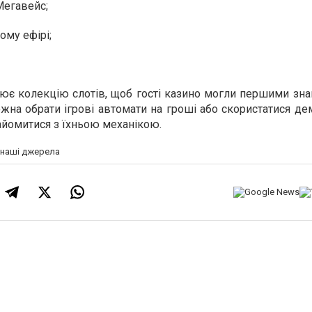
Мегавейс;
ому ефірі;
ює колекцію слотів, щоб гості казино могли першими зна
на обрати ігрові автомати на гроші або скористатися де
айомитися з їхньою механікою.
а наші джерела