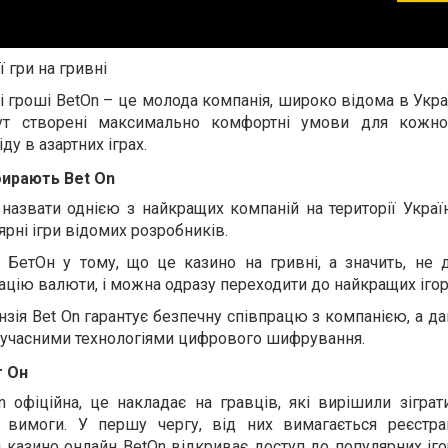
ї гри на гривні
 гроші BetOn – це молода компанія, широко відома в Україн
 Тут створені максимально комфортні умови для кожно
ду в азартних іграх.
бирають Bet On
азвати однією з найкращих компаній на території Україн
ярні ігри відомих розробників.
 БетОн у тому, що це казино на гривні, а значить, не 
ацію валюти, і можна одразу переходити до найкращих ігор
зія Bet On гарантує безпечну співпрацю з компанією, а дан
і сучасними технологіями цифрового шифрування.
т Он
n офіційна, це накладає на гравців, які вирішили зігра
 вимоги. У першу чергу, від них вимагається реєстрац
казино онлайн BetOn відкриває доступ до популярних іго