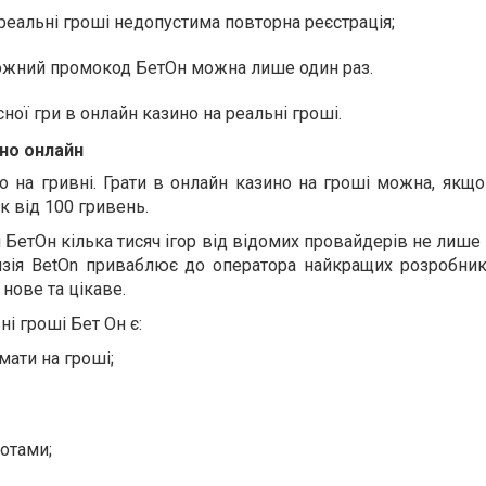
реальні гроші недопустима повторна реєстрація;
ожний промокод БетОн можна лише один раз.
ної гри в онлайн казино на реальні гроші.
но онлайн
о на гривні. Грати в онлайн казино на гроші можна, якщ
к від 100 гривень.
 БетОн кілька тисяч ігор від відомих провайдерів не лише в
нзія BetOn приваблює до оператора найкращих розробникі
нове та цікаве.
ні гроші Бет Он є:
мати на гроші;
потами;