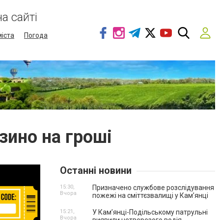
а сайті
міста
Погода
азино на гроші
Останні новини
15:30,
Призначено службове розслідування
Вчора
пожежі на сміттєзвалищі у Кам’янці
15:21,
У Кам’янці-Подільському патрульні
Вчора