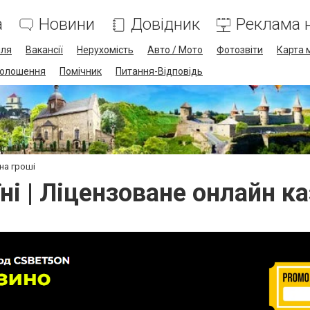
а
Новини
Довідник
Реклама н
лля
Вакансії
Нерухомість
Авто / Мото
Фотозвіти
Карта 
олошення
Помічник
Питання-Відповідь
 на гроші
ні | Ліцензоване онлайн к