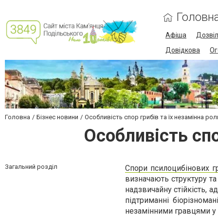
Головн
Афіша
Дозві
Довідкова
Ог
Головна
Бізнес новини
Особливість спор грибів та їх незамінна рол
Особливість спо
Загальний розділ
Спори псилоцибінових г
визначають структуру та
надзвичайну стійкість, а
підтриманні біорізноман
незамінними гравцями у 