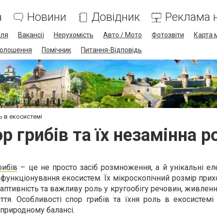
а
Новини
Довідник
Реклама н
лля
Вакансії
Нерухомість
Авто / Мото
Фотозвіти
Карта 
олошення
Помічник
Питання-Відповідь
ь в екосистемі
р грибів та їх незамінна р
рибів
– це не просто засіб розмноження, а й унікальні ел
 функціонування екосистем. Їх мікроскопічний розмір прих
даптивність та важливу роль у кругообігу речовин, живленн
іття. Особливості спор грибів та їхня роль в екосистемі
природному балансі.