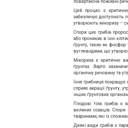
повертаючи поживні речо
Цей процес є критично
забезпечує доступність п
утворюють мікоризу – си
Спори цих грибів пророс
або проникає в їхні клі
ґрунту, таких як фосфор 
вуглеводами, що утворюю
Мікориза є критично в
ґрунтах. Варто зазана
органічну речовину та у
Їхня грибниця покращує 
сприяє аерації ґрунту, 
інших ґрунтових організм
Плодові тіла грибів є
великих ссавців. Спори 
тваринами, які їх спожив
Деякі види грибів є пар