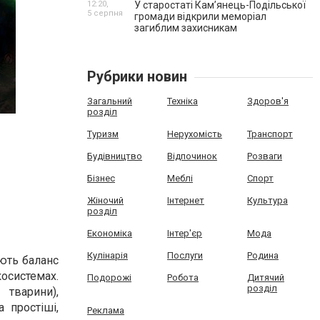
12:20,
У старостаті Кам’янець-Подільської
5 серпня
громади відкрили меморіал
загиблим захисникам
Рубрики новин
Загальний
Техніка
Здоров'я
розділ
Туризм
Нерухомість
Транспорт
Будівництво
Відпочинок
Розваги
Бізнес
Меблі
Спорт
Жіночий
Інтернет
Культура
розділ
Економіка
Інтер'єр
Мода
Кулінарія
Послуги
Родина
ують баланс
осистемах.
Подорожі
Робота
Дитячий
розділ
 тварини),
 простіші,
Реклама