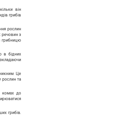
кільки він
идів грибів
іння рослин
х речовин з
ує грибницю
о в бідних
озкладаючи
оникним. Це
у рослин та
д комах до
ширюватися
ших грибів.