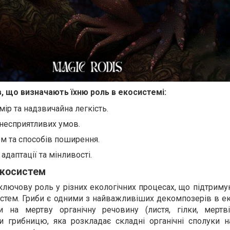
в, що визначають їхню роль в екосистемі:
ір та надзвичайна легкість.
 несприятливих умов.
рм та способів поширення.
адаптації та мінливості.
екосистем
ключову роль у різних екологічних процесах, що підтрим
стем. Гриби є одними з найважливіших декомпозерів в ек
и на мертву органічну речовину (листя, гілки, мертві
 грибницю, яка розкладає складні органічні сполуки на