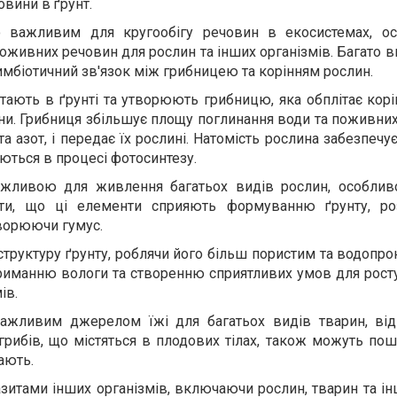
вини в ґрунт.
 важливим для кругообігу речовин в екосистемах, ос
оживних речовин для рослин та інших організмів. Багато в
мбіотичний зв'язок між грибницею та корінням рослин.
тають в ґрунті та утворюють грибницю, яка обплітає кор
тини. Грибниця збільшує площу поглинання води та поживни
та азот, і передає їх рослині. Натомість рослина забезпеч
ться в процесі фотосинтезу.
ажливою для живлення багатьох видів рослин, особлив
чити, що ці елементи сприяють формуванню ґрунту, р
творюючи гумус.
структуру ґрунту, роблячи його більш пористим та водопр
утриманню вологи та створенню сприятливих умов для рост
ів.
 важливим джерелом їжі для багатьох видів тварин, ві
грибів, що містяться в плодових тілах, також можуть по
ають.
азитами інших організмів, включаючи рослин, тварин та ін