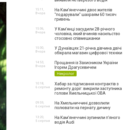
виявили нетверезого водія
15:11,
На Камʼянеччині двоє жителів
Вчора
"подарували" шахраям 60 тисяч
гривень
15:06,
У Камʼянці засудили 28-річного
Вчора
чоловіка, який вчиняв насильство
стосовно співмешканки
15:00,
У Дунаївцях 21-річна дівчина двічі
Вчора
обікрала магазин цифрової техніки
14:53,
Прощання із Захисником України
Вчора
Ігорем Драгусевичем
Некролог
10:18,
Хабар за підписання контрактів з
6 серпня
ремонту доріг: викрили заступника
голови Хмельницької ОВА
09:59,
На Хмельниччині дозволили
6 серпня
полювати на пернату дичину
13:20,
На Камʼянеччині зупинили п'яного
5 серпня
водія Audi