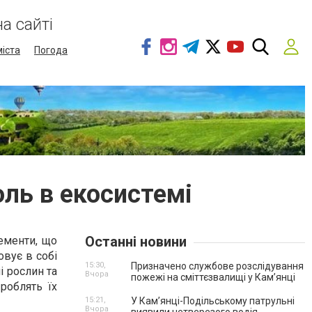
а сайті
міста
Погода
оль в екосистемі
Останні новини
ементи, що
овує в собі
15:30,
Призначено службове розслідування
і рослин та
Вчора
пожежі на сміттєзвалищі у Кам’янці
 роблять їх
15:21,
У Кам’янці-Подільському патрульні
Вчора