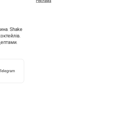
Реклама
ина. Shake
коктейлів.
цептами.