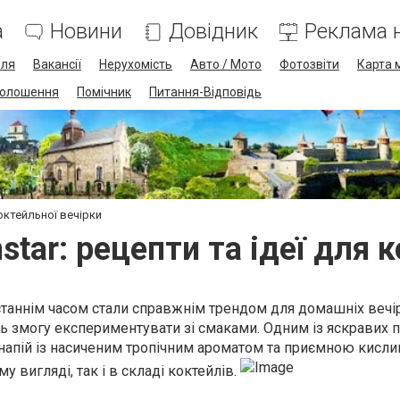
а
Новини
Довідник
Реклама н
лля
Вакансії
Нерухомість
Авто / Мото
Фотозвіти
Карта 
олошення
Помічник
Питання-Відповідь
коктейльної вечірки
nstar: рецепти та ідеї для 
станнім часом стали справжнім трендом для домашніх вечі
ть змогу експериментувати зі смаками. Одним із яскравих 
— напій із насиченим тропічним ароматом та приємною кисли
у вигляді, так і в складі коктейлів.