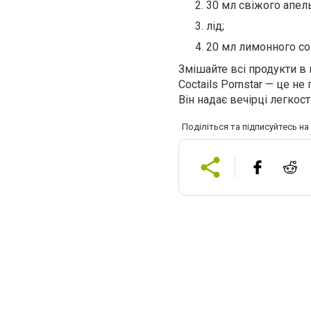
30 мл свіжого апел
лід;
20 мл лимонного со
Змішайте всі продукти в 
Coctails Pornstar — це не
Він надає вечірці легкос
Поділіться та підписуйтесь н