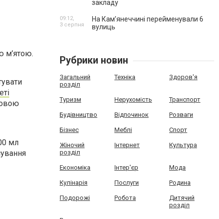
закладу
09:12,
На Камʼянеччині перейменували 6
3 серпня
вулиць
ю м’ятою.
Рубрики новин
Загальний
Техніка
Здоров'я
тувати
розділ
еті
Туризм
Нерухомість
Транспорт
отовою
Будівництво
Відпочинок
Розваги
Бізнес
Меблі
Спорт
00 мл
Жіночий
Інтернет
Культура
сування
розділ
Економіка
Інтер'єр
Мода
Кулінарія
Послуги
Родина
Подорожі
Робота
Дитячий
розділ