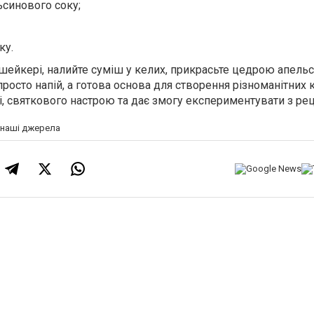
ьсинового соку;
ку.
шейкері, налийте суміш у келих, прикрасьте цедрою апельс
 просто напій, а готова основа для створення різноманітних 
ті, святкового настрою та дає змогу експериментувати з ре
а наші джерела