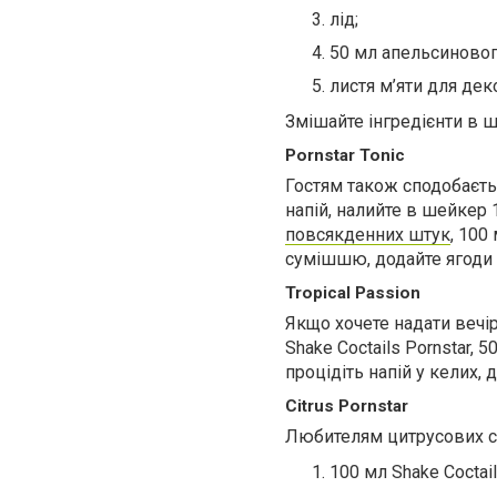
лід;
50 мл апельсиновог
листя м’яти для дек
Змішайте інгредієнти в ш
Pornstar Tonic
Гостям також сподобаєть
напій, налийте в шейкер 
повсякденних штук
, 100
сумішшю, додайте ягоди 
Tropical Passion
Якщо хочете надати вечі
Shake Coctails Pornstar,
процідіть напій у келих,
Citrus Pornstar
Любителям цитрусових спо
100 мл Shake Coctail