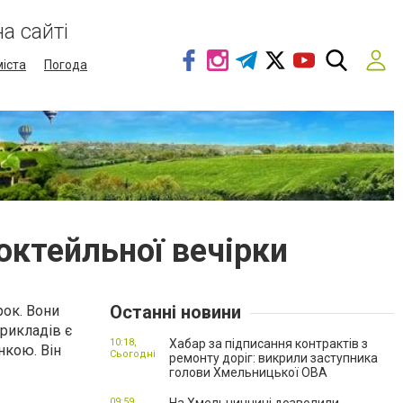
а сайті
міста
Погода
коктейльної вечірки
Останні новини
рок. Вони
прикладів є
10:18,
Хабар за підписання контрактів з
нкою. Він
Сьогодні
ремонту доріг: викрили заступника
голови Хмельницької ОВА
09:59,