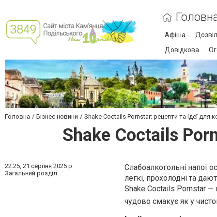
Головн
Афіша
Дозві
Довідкова
Ог
Головна
Бізнес новини
Shake Coctails Pornstar: рецепти та ідеї для 
Shake Coctails Por
22:25,
21 серпня 2025 р.
Слабоалкогольні напої о
Загальний розділ
легкі, прохолодні та даю
Shake Coctails Pornstar 
чудово смакує як у чистом