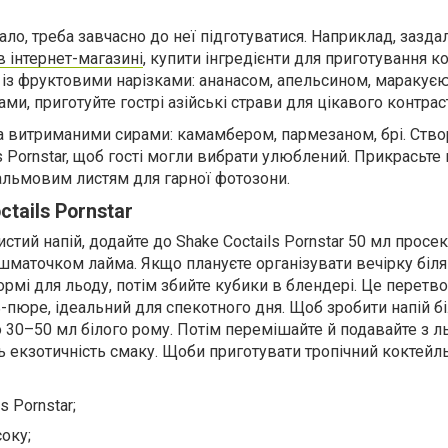
о, треба завчасно до неї підготуватися. Наприклад, зазда
в інтернет-магазині
, купити інгредієнти для приготування ко
й із фруктовими нарізками: ананасом, апельсином, маракує
ми, приготуйте гострі азійські страви для цікавого контрас
та витриманими сирами: камамбером, пармезаном, брі. Створ
ls Pornstar, щоб гості могли вибрати улюблений. Прикрасьте 
льмовим листям для гарної фотозони.
ctails Pornstar
стий напій, додайте до Shake Coctails Pornstar 50 мл просе
шматочком лайма. Якщо плануєте організувати вечірку біля
рмі для льоду, потім збийте кубики в блендері. Це перетв
-пюре, ідеальний для спекотного дня. Щоб зробити напій б
 30–50 мл білого рому. Потім перемішайте й подавайте з л
ь екзотичність смаку. Щоби приготувати тропічний коктейл
s Pornstar;
оку;