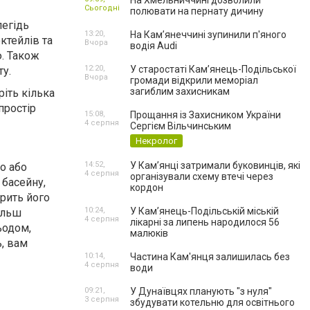
На Хмельниччині дозволили
Сьогодні
полювати на пернату дичину
легідь
13:20,
На Камʼянеччині зупинили п'яного
ктейлів та
Вчора
водія Audi
ю. Також
12:20,
У старостаті Кам’янець-Подільської
ту.
Вчора
громади відкрили меморіал
загиблим захисникам
іть кілька
простір
15:08,
Прощання із Захисником України
4 серпня
Сергієм Вільчинським
Некролог
14:52,
У Кам’янці затримали буковинців, які
ко або
4 серпня
організували схему втечі через
 басейну,
кордон
орить його
10:24,
У Кам’янець-Подільській міській
ільш
4 серпня
лікарні за липень народилося 56
ьодом,
малюків
ь, вам
10:14,
Частина Кам'янця залишилась без
4 серпня
води
09:21,
У Дунаївцях планують "з нуля"
3 серпня
збудувати котельню для освітнього