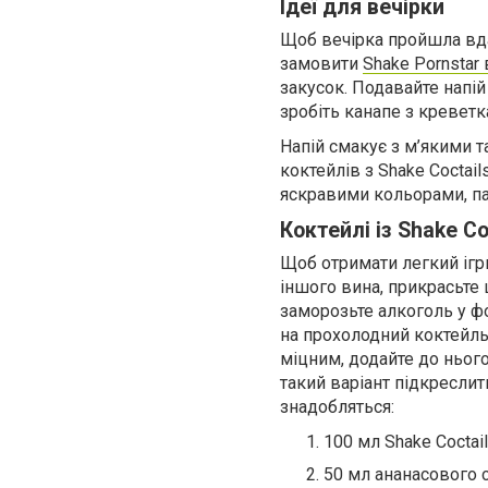
Ідеї для вечірки
Щоб вечірка пройшла вдал
замовити
Shake Pornstar 
закусок. Подавайте напі
зробіть канапе з креветка
Напій смакує з м’якими 
коктейлів з Shake Coctai
яскравими кольорами, па
Коктейлі із Shake Co
Щоб отримати легкий ігри
іншого вина, прикрасьте 
заморозьте алкоголь у фо
на прохолодний коктейль
міцним, додайте до нього
такий варіант підкреслит
знадобляться:
100 мл Shake Coctail
50 мл ананасового с