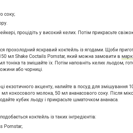
о соку;
ору.
ейкері, процідіть у високий келих. Потім прикрасьте свіжо
ся прохолодний яскравий коктейль із ягодами. Щоби приго
150 мл Shake Coctails Pornstar, який можна замовити в
марк
 мл тоніка та змішайте їх. Потім наповніть келих льодом, г
ожини або чорниці.
рці екзотичного акценту, налийте в посуд для змішування 1
 50 мл кокосового молока, 50 мл ананасового соку. Після мік
 додайте кубик льоду і прикрасьте шматочком ананаса.
добається коктейль із таких інгредієнтів:
s Pornstar;