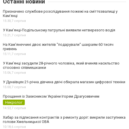
Останні новини
Призначено службове розслідування пожежі на сміттєзвалищі у
Кам’янці
15:30,
7 серпня
У Кам’янці-Подільському патрульні виявили нетверезого водія
15:21,
7 серпня
На Камʼянеччині двоє жителів "подарували" шахраям 60 тисяч
гривень
15:11,
7 серпня
У Камʼянці засудили 28-річного чоловіка, який вчиняв насильство
стосовно співмешканки
15:06,
7 серпня
У Дунаївцях 21-річна дівчина двічі обікрала магазин цифрової техніки
15:00,
7 серпня
Прощання із Захисником України Ігорем Драгусевичем
Некролог
14:53,
7 серпня
Хабар за підписання контрактів з ремонту доріг: викрили заступника
голови Хмельницької ОВА
10:18,
6 серпня