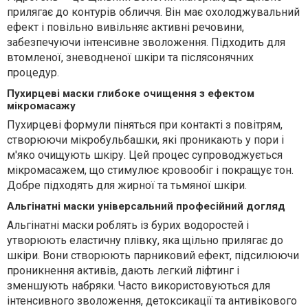
прилягає до контурів обличчя. Він має охолоджувальний
ефект і повільно вивільняє активні речовини,
забезпечуючи інтенсивне зволоження. Підходить для
втомленої, зневодненої шкіри та післясонячних
процедур.
Пухирцеві маски глибоке очищення з ефектом
мікромасажу
Пухирцеві формули піняться при контакті з повітрям,
створюючи мікробульбашки, які проникають у пори і
м'яко очищують шкіру. Цей процес супроводжується
мікромасажем, що стимулює кровообіг і покращує тон.
Добре підходять для жирної та тьмяної шкіри.
Альгінатні маски універсальний професійний догляд
Альгінатні маски роблять із бурих водоростей і
утворюють еластичну плівку, яка щільно прилягає до
шкіри. Вони створюють парниковий ефект, підсилюючи
проникнення активів, дають легкий ліфтинг і
зменшують набряки. Часто використовуються для
інтенсивного зволоження, детоксикації та антивікового