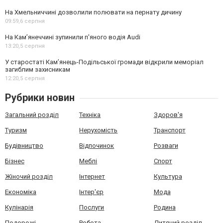
На Хмельниччині дозволили полювати на пернату дичину
09:59,
6 серпня
На Камʼянеччині зупинили п'яного водія Audi
13:20,
5 серпня
У старостаті Кам’янець-Подільської громади відкрили меморіал
загиблим захисникам
12:20,
5 серпня
Рубрики новин
Загальний розділ
Техніка
Здоров'я
Туризм
Нерухомість
Транспорт
Будівництво
Відпочинок
Розваги
Бізнес
Меблі
Спорт
Жіночий розділ
Інтернет
Культура
Економіка
Інтер'єр
Мода
Кулінарія
Послуги
Родина
Подорожі
Робота
Дитячий розділ