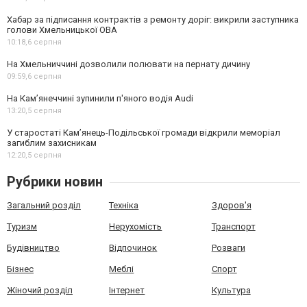
Хабар за підписання контрактів з ремонту доріг: викрили заступника
голови Хмельницької ОВА
10:18,
6 серпня
На Хмельниччині дозволили полювати на пернату дичину
09:59,
6 серпня
На Камʼянеччині зупинили п'яного водія Audi
13:20,
5 серпня
У старостаті Кам’янець-Подільської громади відкрили меморіал
загиблим захисникам
12:20,
5 серпня
Рубрики новин
Загальний розділ
Техніка
Здоров'я
Туризм
Нерухомість
Транспорт
Будівництво
Відпочинок
Розваги
Бізнес
Меблі
Спорт
Жіночий розділ
Інтернет
Культура