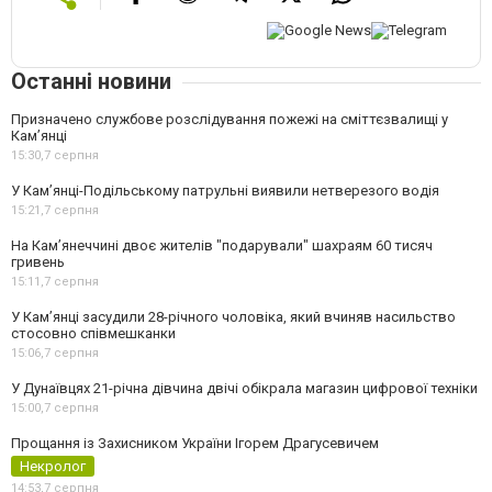
Останні новини
Призначено службове розслідування пожежі на сміттєзвалищі у
Кам’янці
15:30,
7 серпня
У Кам’янці-Подільському патрульні виявили нетверезого водія
15:21,
7 серпня
На Камʼянеччині двоє жителів "подарували" шахраям 60 тисяч
гривень
15:11,
7 серпня
У Камʼянці засудили 28-річного чоловіка, який вчиняв насильство
стосовно співмешканки
15:06,
7 серпня
У Дунаївцях 21-річна дівчина двічі обікрала магазин цифрової техніки
15:00,
7 серпня
Прощання із Захисником України Ігорем Драгусевичем
Некролог
14:53,
7 серпня