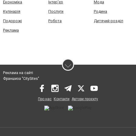
Економіка
Інтер'єр
Мода
Кулінарія
Послуги
Родина
Подорожі
Робота
Дитячий розділ
Реклама
Реклама на сайті
Франшиза "CitySites"
Про нас
Контакти
Автори проєкту