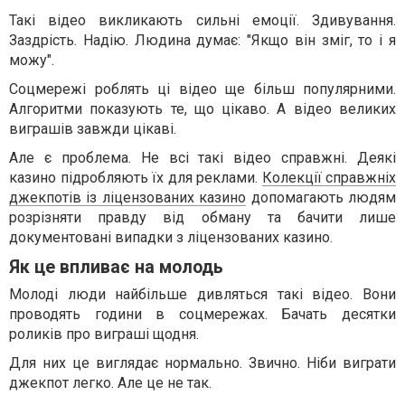
Такі відео викликають сильні емоції. Здивування.
Заздрість. Надію. Людина думає: "Якщо він зміг, то і я
можу".
Соцмережі роблять ці відео ще більш популярними.
Алгоритми показують те, що цікаво. А відео великих
виграшів завжди цікаві.
Але є проблема. Не всі такі відео справжні. Деякі
казино підробляють їх для реклами.
Колекції справжніх
джекпотів із ліцензованих казино
допомагають людям
розрізняти правду від обману та бачити лише
документовані випадки з ліцензованих казино.
Як це впливає на молодь
Молоді люди найбільше дивляться такі відео. Вони
проводять години в соцмережах. Бачать десятки
роликів про виграші щодня.
Для них це виглядає нормально. Звично. Ніби виграти
джекпот легко. Але це не так.