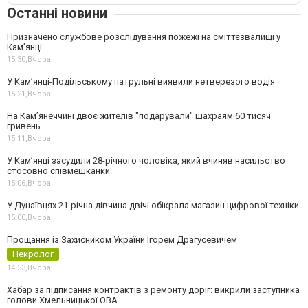
Останні новини
Призначено службове розслідування пожежі на сміттєзвалищі у
Кам’янці
15:30,
Вчора
У Кам’янці-Подільському патрульні виявили нетверезого водія
15:21,
Вчора
На Камʼянеччині двоє жителів "подарували" шахраям 60 тисяч
гривень
15:11,
Вчора
У Камʼянці засудили 28-річного чоловіка, який вчиняв насильство
стосовно співмешканки
15:06,
Вчора
У Дунаївцях 21-річна дівчина двічі обікрала магазин цифрової техніки
15:00,
Вчора
Прощання із Захисником України Ігорем Драгусевичем
Некролог
14:53,
Вчора
Хабар за підписання контрактів з ремонту доріг: викрили заступника
голови Хмельницької ОВА