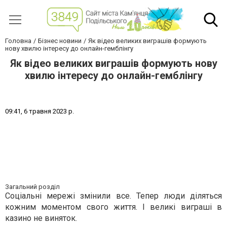
Головна
Бізнес новини
Як відео великих виграшів формують
нову хвилю інтересу до онлайн-гемблінгу
Як відео великих виграшів формують нову
хвилю інтересу до онлайн-гемблінгу
0
9
:
4
1
,
6
т
р
а
в
н
я
2
0
2
3
р
.
Загальний розділ
Соціальні мережі змінили все. Тепер люди діляться
кожним моментом свого життя. І великі виграші в
казино не виняток.