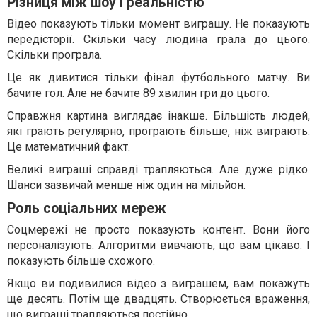
Різниця між шоу і реальністю
Відео показують тільки момент виграшу. Не показують
передісторії. Скільки часу людина грала до цього.
Скільки програла.
Це як дивитися тільки фінал футбольного матчу. Ви
бачите гол. Але не бачите 89 хвилин гри до цього.
Справжня картина виглядає інакше. Більшість людей,
які грають регулярно, програють більше, ніж виграють.
Це математичний факт.
Великі виграші справді трапляються. Але дуже рідко.
Шанси зазвичай менше ніж один на мільйон.
Роль соціальних мереж
Соцмережі не просто показують контент. Вони його
персоналізують. Алгоритми вивчають, що вам цікаво. І
показують більше схожого.
Якщо ви подивилися відео з виграшем, вам покажуть
ще десять. Потім ще двадцять. Створюється враження,
що виграші трапляються постійно.