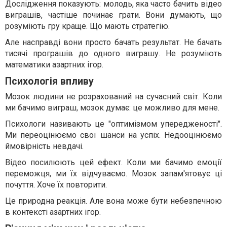
Дослідження показують: молодь, яка часто бачить відео
виграшів, частіше починає грати. Вони думають, що
розуміють гру краще. Що мають стратегію.
Але насправді вони просто бачать результат. Не бачать
тисячі програшів до одного виграшу. Не розуміють
математики азартних ігор.
Психологія впливу
Мозок людини не розрахований на сучасний світ. Коли
ми бачимо виграш, мозок думає: це можливо для мене.
Психологи називають це "оптимізмом упередженості".
Ми переоцінюємо свої шанси на успіх. Недооцінюємо
ймовірність невдачі.
Відео посилюють цей ефект. Коли ми бачимо емоції
переможця, ми їх відчуваємо. Мозок запам'ятовує ці
почуття. Хоче їх повторити.
Це природна реакція. Але вона може бути небезпечною
в контексті азартних ігор.