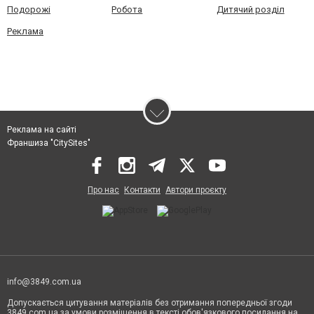
Подорожі
Робота
Дитячий розділ
Реклама
Реклама на сайті
Франшиза "CitySites"
Про нас
Контакти
Автори проєкту
info@3849.com.ua
Допускається цитування матеріалів без отримання попередньої згоди
3849.com.ua за умови розміщення в тексті обов'язкового посилання на