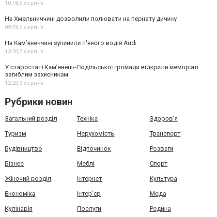
10:18,
6 серпня
На Хмельниччині дозволили полювати на пернату дичину
09:59,
6 серпня
На Камʼянеччині зупинили п'яного водія Audi
13:20,
5 серпня
У старостаті Кам’янець-Подільської громади відкрили меморіал
загиблим захисникам
12:20,
5 серпня
Рубрики новин
Загальний розділ
Техніка
Здоров'я
Туризм
Нерухомість
Транспорт
Будівництво
Відпочинок
Розваги
Бізнес
Меблі
Спорт
Жіночий розділ
Інтернет
Культура
Економіка
Інтер'єр
Мода
Кулінарія
Послуги
Родина