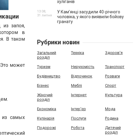
хуліганів
13:08,
У Камʼянці засудили 40-річного
икации
31 липня
чоловіка, у якого виявили бойову
гранату
 из запоя,
котором в
я. В таком
Рубрики новин
Загальний
Техніка
Здоров'я
розділ
 Это может
Туризм
Нерухомість
Транспорт
Будівництво
Відпочинок
Розваги
Бізнес
Меблі
Спорт
Жіночий
Інтернет
Культура
цем.
розділ
Економіка
Інтер'єр
Мода
н из самых
Кулінарія
Послуги
Родина
Подорожі
Робота
Дитячий
розділ
ептический