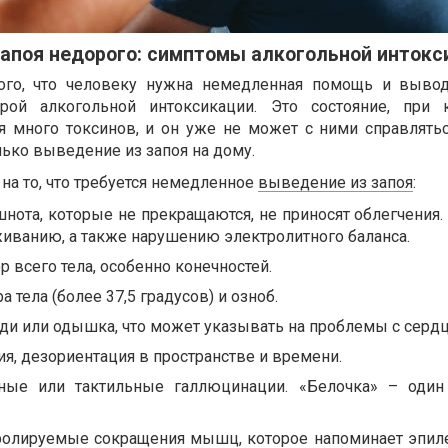
запоя недорого: симптомы алкогольной интокс
го, что человеку нужна немедленная помощь и вывод
трой алкогольной интоксикации. Это состояние, при 
я много токсинов, и он уже не может с ними справлятьс
ько выведение из запоя на дому.
на то, что требуется немедленное
выведение из запоя
:
шнота, которые не прекращаются, не приносят облегчения.
иванию, а также нарушению электролитного баланса.
всего тела, особенно конечностей.
 тела (более 37,5 градусов) и озноб.
ди или одышка, что может указывать на проблемы с серд
ия, дезориентация в пространстве и времени.
ьные или тактильные галлюцинации. «Белочка» – оди
ролируемые сокращения мышц, которое напоминает эпил