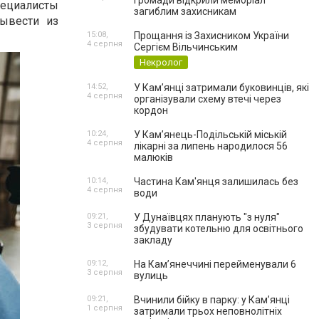
громади відкрили меморіал
пециалисты
загиблим захисникам
вывести из
15:08,
Прощання із Захисником України
4 серпня
Сергієм Вільчинським
Некролог
14:52,
У Кам’янці затримали буковинців, які
4 серпня
організували схему втечі через
кордон
10:24,
У Кам’янець-Подільській міській
4 серпня
лікарні за липень народилося 56
малюків
10:14,
Частина Кам'янця залишилась без
4 серпня
води
09:21,
У Дунаївцях планують "з нуля"
3 серпня
збудувати котельню для освітнього
закладу
09:12,
На Камʼянеччині перейменували 6
3 серпня
вулиць
09:21,
Вчинили бійку в парку: у Кам’янці
1 серпня
затримали трьох неповнолітніх