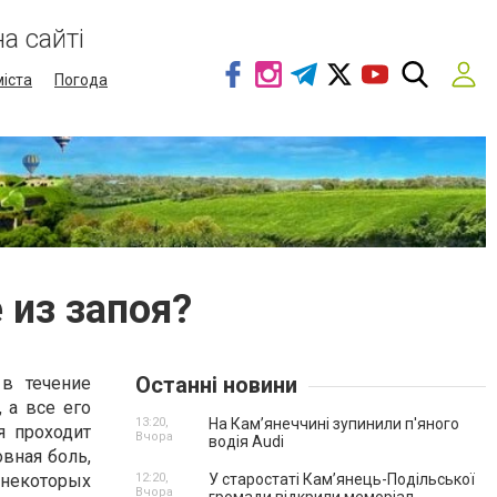
а сайті
міста
Погода
 из запоя?
Останні новини
 в течение
 а все его
13:20,
На Камʼянеччині зупинили п'яного
я проходит
Вчора
водія Audi
вная боль,
 некоторых
12:20,
У старостаті Кам’янець-Подільської
Вчора