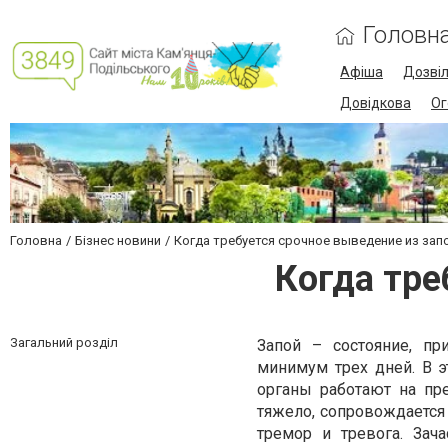
Головн
Афіша
Дозві
Довідкова
Ог
Головна
Бізнес новини
Когда требуется срочное выведение из зап
Когда тре
Загальний розділ
Запой – состояние, пр
минимум трех дней. В э
органы работают на пр
тяжело, сопровождается
тремор и тревога. Зач