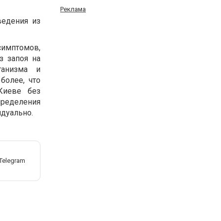
Реклама
ведения из
имптомов,
з запоя на
ганизма и
более, что
Киеве без
пределения
идуально.