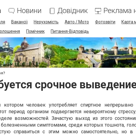
а
Новини
Довідник
Реклама н
лля
Вакансії
Нерухомість
Авто / Мото
Фотозвіти
Карта 
олошення
Помічник
Питання-Відповідь
оя?
буется срочное выведение
и котором человек употребляет спиртное непрерывно
тот период организм подвергается невероятному стрессу,
еделе возможностей. Зачастую выход из этого состояни
 болезненными симптомами, среди которых тошнота, голо
астую справиться с этим можно самостоятельно, но в