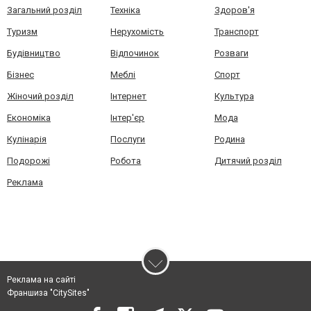
Загальний розділ
Техніка
Здоров'я
Туризм
Нерухомість
Транспорт
Будівництво
Відпочинок
Розваги
Бізнес
Меблі
Спорт
Жіночий розділ
Інтернет
Культура
Економіка
Інтер'єр
Мода
Кулінарія
Послуги
Родина
Подорожі
Робота
Дитячий розділ
Реклама
Реклама на сайті
Франшиза "CitySites"