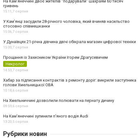
На Камʼянеччині двоє жителів "подарували" шахраям 60 тисяч
гривень
15:11,
7 серпня
У Камʼянці засудили 28-річного чоловіка, який вчиняв насильство
стосовно співмешканки
15:06,
7 серпня
У Дунаївцях 21-річна дівчина двічі обікрала магазин цифрової техніки
15:00,
7 серпня
Прощання із Захисником України Ігорем Драгусевичем
Некролог
14:53,
7 серпня
Хабар за підписання контрактів з ремонту доріг: викрили заступника
голови Хмельницької ОВА
10:18,
6 серпня
На Хмельниччині дозволили полювати на пернату дичину
09:59,
6 серпня
На Камʼянеччині зупинили п'яного водія Audi
13:20,
5 серпня
Рубрики новин