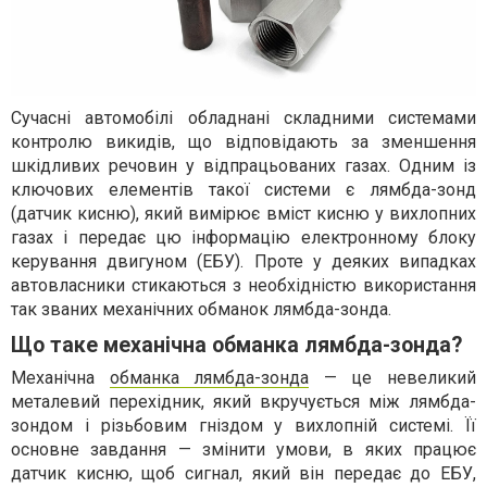
Сучасні автомобілі обладнані складними системами
контролю викидів, що відповідають за зменшення
шкідливих речовин у відпрацьованих газах. Одним із
ключових елементів такої системи є лямбда-зонд
(датчик кисню), який вимірює вміст кисню у вихлопних
газах і передає цю інформацію електронному блоку
керування двигуном (ЕБУ). Проте у деяких випадках
автовласники стикаються з необхідністю використання
так званих механічних обманок лямбда-зонда.
Що таке механічна обманка лямбда-зонда?
Механічна
обманка лямбда-зонда
— це невеликий
металевий перехідник, який вкручується між лямбда-
зондом і різьбовим гніздом у вихлопній системі. Її
основне завдання — змінити умови, в яких працює
датчик кисню, щоб сигнал, який він передає до ЕБУ,