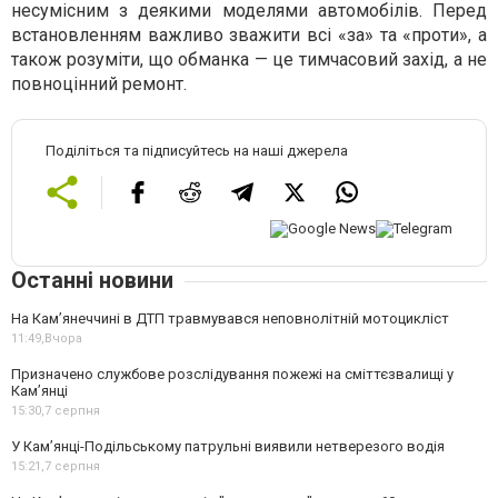
несумісним з деякими моделями автомобілів. Перед
встановленням важливо зважити всі «за» та «проти», а
також розуміти, що обманка — це тимчасовий захід, а не
повноцінний ремонт.
Поділіться та підписуйтесь на наші джерела
Останні новини
На Кам’янеччині в ДТП травмувався неповнолітній мотоцикліст
11:49,
Вчора
Призначено службове розслідування пожежі на сміттєзвалищі у
Кам’янці
15:30,
7 серпня
У Кам’янці-Подільському патрульні виявили нетверезого водія
15:21,
7 серпня