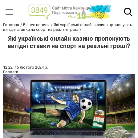
Головна
Бізнес новини
Які українські онлайн казино пропонують
вигідні ставки на спорт на реальні гроші?
Які українські онлайн казино пропонують
вигідні ставки на спорт на реальні гроші?
12:22,
16 лютого 2024 р.
Розваги