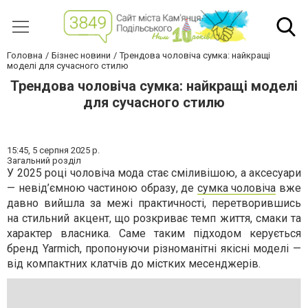
Головна
Бізнес новини
Трендова чоловіча сумка: найкращі
моделі для сучасного стилю
Трендова чоловіча сумка: найкращі моделі
для сучасного стилю
15:45,
5 серпня 2025 р.
Загальний розділ
У 2025 році чоловіча мода стає сміливішою, а аксесуари
— невід’ємною частиною образу, де
сумка чоловіча
вже
давно вийшла за межі практичності, перетворившись
на стильний акцент, що розкриває темп життя, смаки та
характер власника. Саме таким підходом керується
бренд Yarmich, пропонуючи різноманітні якісні моделі —
від компактних клатчів до містких месенджерів.