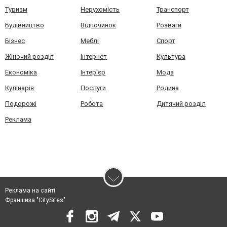
Туризм
Нерухомість
Транспорт
Будівництво
Відпочинок
Розваги
Бізнес
Меблі
Спорт
Жіночий розділ
Інтернет
Культура
Економіка
Інтер'єр
Мода
Кулінарія
Послуги
Родина
Подорожі
Робота
Дитячий розділ
Реклама
Реклама на сайті
Франшиза "CitySites"