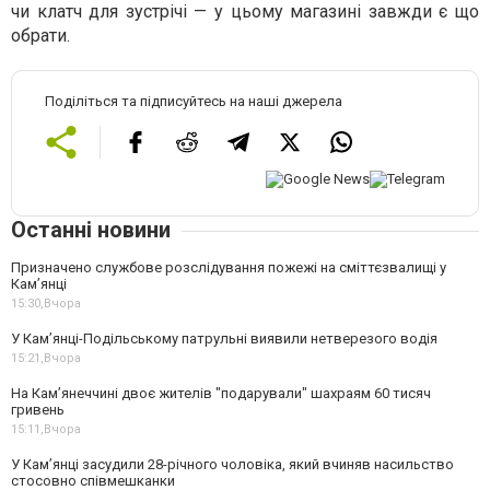
чи клатч для зустрічі — у цьому магазині завжди є що
обрати.
Поділіться та підписуйтесь на наші джерела
Останні новини
Призначено службове розслідування пожежі на сміттєзвалищі у
Кам’янці
15:30,
Вчора
У Кам’янці-Подільському патрульні виявили нетверезого водія
15:21,
Вчора
На Камʼянеччині двоє жителів "подарували" шахраям 60 тисяч
гривень
15:11,
Вчора
У Камʼянці засудили 28-річного чоловіка, який вчиняв насильство
стосовно співмешканки