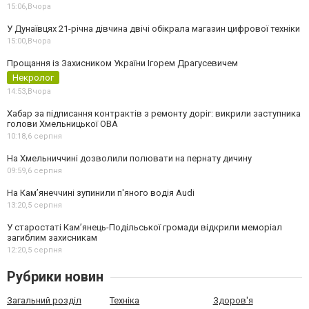
15:06,
Вчора
У Дунаївцях 21-річна дівчина двічі обікрала магазин цифрової техніки
15:00,
Вчора
Прощання із Захисником України Ігорем Драгусевичем
Некролог
14:53,
Вчора
Хабар за підписання контрактів з ремонту доріг: викрили заступника
голови Хмельницької ОВА
10:18,
6 серпня
На Хмельниччині дозволили полювати на пернату дичину
09:59,
6 серпня
На Камʼянеччині зупинили п'яного водія Audi
13:20,
5 серпня
У старостаті Кам’янець-Подільської громади відкрили меморіал
загиблим захисникам
12:20,
5 серпня
Рубрики новин
Загальний розділ
Техніка
Здоров'я