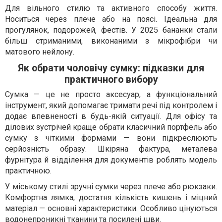
Для вільного стилю та активного способу життя.
Носиться через плече або на поясі. Ідеальна для
прогулянок, подорожей, фестів. У 2025 бананки стали
більш стриманими, виконаними з мікрофібри чи
матового нейлону.
Як обрати чоловічу сумку: підказки для
практичного вибору
Сумка — це не просто аксесуар, а функціональний
інструмент, який допомагає тримати речі під контролем і
додає впевненості в будь-якій ситуації. Для офісу та
ділових зустрічей краще обрати класичний портфель або
сумку з чіткими формами — вони підкреслюють
серйозність образу. Шкіряна фактура, металева
фурнітура й відділення для документів роблять модель
практичною.
У міському стилі зручні сумки через плече або рюкзаки.
Комфортна лямка, достатня кількість кишень і міцний
матеріал — основні характеристики. Особливо цінуються
водонепроникні тканини та посилені шви.