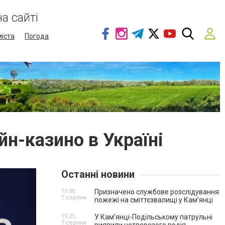
а сайті
міста
Погода
йн-казино в Україні
Останні новини
15:30,
Призначено службове розслідування
7 серпня
пожежі на сміттєзвалищі у Кам’янці
15:21,
У Кам’янці-Подільському патрульні
7 серпня