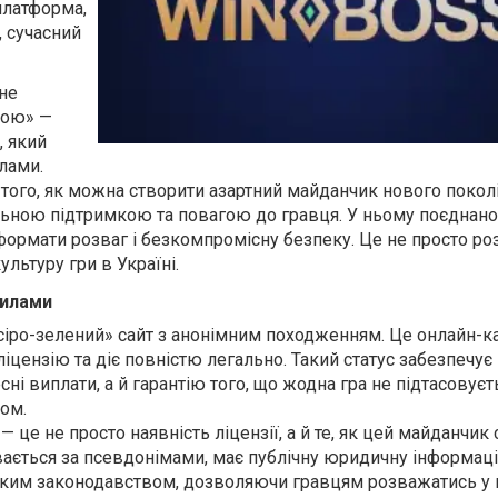
латформа,
, сучасний
не
ною» —
, який
лами.
того, як можна створити азартний майданчик нового поколі
льною підтримкою та повагою до гравця. У ньому поєднан
формати розваг і безкомпромісну безпеку. Це не просто ро
ультуру гри в Україні.
вилами
сіро-зелений» сайт з анонімним походженням. Це онлайн-ка
ліцензію та діє повністю легально. Такий статус забезпечу
сні виплати, а й гарантію того, що жодна гра не підтасовуєт
дом.
 це не просто наявність ліцензії, а й те, як цей майданчик
вається за псевдонімами, має публічну юридичну інформаці
ським законодавством, дозволяючи гравцям розважатись у