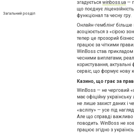
згадується
winboss.ua
— п
що поєднує ліцензійність
Загальний розділ
функціонал та чесну гру.
Онлайн-гемблінг більше 
асоціюється з «сірою зо
тепер це прозорий бізнес
працює за чіткими прави
WinBoss став прикладом 
чесними виплатами, реа
користування, актуальні 
сервіс, що формує нову к
Казино, що грає за пра
WinBoss — не черговий «
має офіційну українську 
не лише захист даних і че
«всліпу» — усе під нагля
Але що справді важливо —
поводить. WinBoss не хо
працює згідно з україн