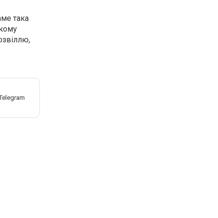
аме така
якому
озвіллю,