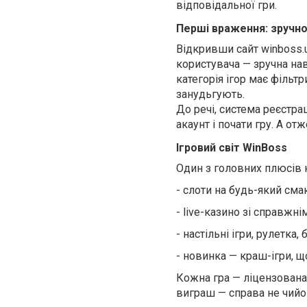
відповідальної гри.
Перші враження: зручно
Відкривши сайт winboss.u
користувача — зручна нав
категорія ігор має фільт
занудьгують.
До речі, система реєстра
акаунт і почати гру. А о
Ігровий світ WinBoss
Один з головних плюсів к
-
слоти на будь-який смак
-
live-казино зі справжні
-
настільні ігри, рулетка, 
-
новинка — краш-ігри, щ
Кожна гра — ліцензована
виграш — справа не чийо