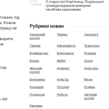
12:20,
У старостаті Кам’янець-Подільської
5 серпня
громади відкрили меморіал
загиблим захисникам
птовано під
ів. Кожна
Рубрики новин
гравці не
Загальний
Техніка
Здоров'я
розділ
творити
ня.
Туризм
Нерухомість
Транспорт
Будівництво
Відпочинок
Розваги
Бізнес
Меблі
Спорт
гор;
Жіночий
Інтернет
Культура
розділ
Економіка
Інтер'єр
Мода
Кулінарія
Послуги
Родина
Подорожі
Робота
Дитячий
, що
розділ
Реклама