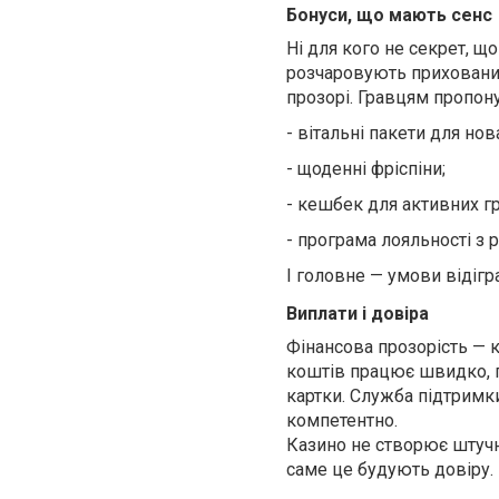
Бонуси, що мають сенс
Ні для кого не секрет, 
розчаровують прихованим
прозорі. Гравцям пропон
-
вітальні пакети для нов
-
щоденні фріспіни;
-
кешбек для активних гр
-
програма лояльності з 
І головне — умови відігра
Виплати і довіра
Фінансова прозорість — 
коштів працює швидко, пі
картки. Служба підтримки
компетентно.
Казино не створює штучн
саме це будують довіру.