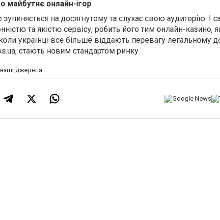
ро майбутнє онлайн-ігор
 зупиняється на досягнутому та слухає свою аудиторію. І с
конністю та якістю сервісу, робить його тим онлайн-казино, 
, коли українці все більше віддають перевагу легальному д
ss.ua, стають новим стандартом ринку.
а наші джерела