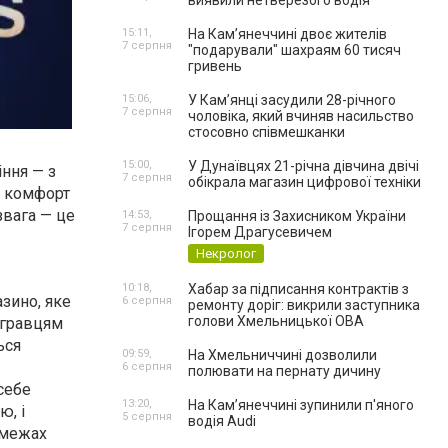
виявили нетверезого водія
15:11,
На Камʼянеччині двоє жителів
7 серпня
"подарували" шахраям 60 тисяч
гривень
15:06,
У Камʼянці засудили 28-річного
7 серпня
чоловіка, який вчиняв насильство
стосовно співмешканки
15:00,
У Дунаївцях 21-річна дівчина двічі
ння — з
7 серпня
обікрала магазин цифрової техніки
о комфорт
звага — це
14:53,
Прощання із Захисником України
7 серпня
Ігорем Драгусевичем
Некролог
10:18,
Хабар за підписання контрактів з
зино, яке
6 серпня
ремонту доріг: викрили заступника
голови Хмельницької ОВА
є гравцям
ься
09:59,
На Хмельниччині дозволили
6 серпня
полювати на пернату дичину
 себе
13:20,
На Камʼянеччині зупинили п'яного
ю, і
5 серпня
водія Audi
 межах