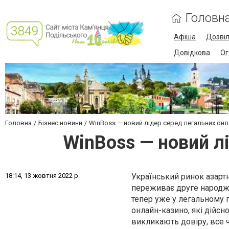
Головн
Афіша
Дозві
Довідкова
Ог
Головна
Бізнес новини
WinBoss — новий лідер серед легальних онла
WinBoss — новий лі
1
8
:
1
4
,
1
3
ж
о
в
т
н
я
2
0
2
2
р
.
Український ринок азартн
переживає друге народж
тепер уже у легальному п
онлайн-казино, які дійсн
викликають довіру, все 