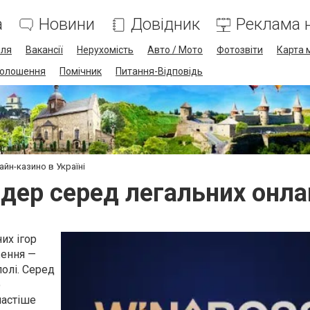
а
Новини
Довідник
Реклама н
лля
Вакансії
Нерухомість
Авто / Мото
Фотозвіти
Карта 
олошення
Помічник
Питання-Відповідь
йн-казино в Україні
дер серед легальних онла
их ігор
ення —
олі. Серед
о
частіше