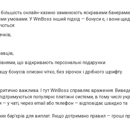
що більшість онлайн-казино заманюють яскравими банерами,
и умовами. У WinBoss інший підхід — бонуси є, і вони щедр
уються:
ачків;
авців;
рівнями, що відкривають персональні подарунки.
шу бонусів описані чітко, без зірочок і дрібного шрифту.
критично важлива. І тут WinBoss справляє враження. Вивед
дтримуються популярні платіжні системи, в тому числі укр
 — у чаті, через email або телефон — відповідає швидко та
их бар’єрів для виплат. Якщо дотримано правил — гроші пр