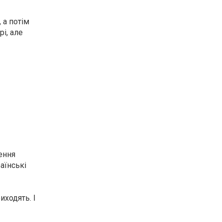
 а потім
і, але
ення
аїнські
иходять. І