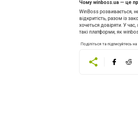
Чому winboss.ua — це п
WinBoss розвивається, не
відкритість, разом із за
хочеться довіряти. У час
такі платформи, як winbo
Поділіться та підписуйтесь н