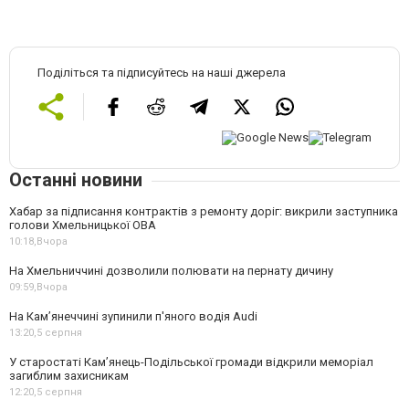
Поділіться та підписуйтесь на наші джерела
Останні новини
Хабар за підписання контрактів з ремонту доріг: викрили заступника
голови Хмельницької ОВА
10:18,
Вчора
На Хмельниччині дозволили полювати на пернату дичину
09:59,
Вчора
На Камʼянеччині зупинили п'яного водія Audi
13:20,
5 серпня
У старостаті Кам’янець-Подільської громади відкрили меморіал
загиблим захисникам
12:20,
5 серпня