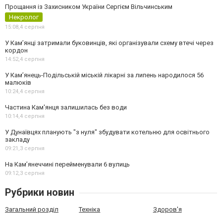
Прощання із Захисником України Сергієм Вільчинським
Некролог
15:08,
4 серпня
У Кам’янці затримали буковинців, які організували схему втечі через
кордон
14:52,
4 серпня
У Кам’янець-Подільській міській лікарні за липень народилося 56
малюків
10:24,
4 серпня
Частина Кам'янця залишилась без води
10:14,
4 серпня
У Дунаївцях планують "з нуля" збудувати котельню для освітнього
закладу
09:21,
3 серпня
На Камʼянеччині перейменували 6 вулиць
09:12,
3 серпня
Рубрики новин
Загальний розділ
Техніка
Здоров'я