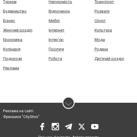
Туризм
Нерухомість
Транспорт
Будівництво
Відпочинок
Розваги
Бізнес
Меблі
Спорт
Жіночий розділ
Інтернет
Культура
Економіка
Інтер'єр
Мода
Кулінарія
Послуги
Родина
Подорожі
Робота
Дитячий розділ
Реклама
Реклама на сайті
Франшиза "CitySites"