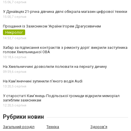
15:06,
7 серпня
У Дунаївцях 21-річна дівчина двічі обікрала магазин цифрової техніки
15:00,
7 серпня
Прощання із Захисником України Ігорем Драгусевичем
Некролог
14:53,
7 серпня
Хабар за підписання контрактів з ремонту доріг: викрили заступника
голови Хмельницької ОВА
10:18,
6 серпня
На Хмельниччині дозволили полювати на пернату дичину
09:59,
6 серпня
На Камʼянеччині зупинили п'яного водія Audi
13:20,
5 серпня
У старостаті Кам’янець-Подільської громади відкрили меморіал
загиблим захисникам
12:20,
5 серпня
Рубрики новин
Загальний розділ
Техніка
Здоров'я