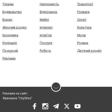
Туризм
Нерухомість
Транспорт
Будівництво
Відпочинок
Розваги
Бізнес
Меблі
Спорт
Жіночий розділ
Інтернет
Культура
Економіка
Інтер'єр
Мода
Кулінарія
Послуги
Родина
Подорожі
Робота
Дитячий розділ
Реклама
Реклама на сайті
Франшиза "CitySites"