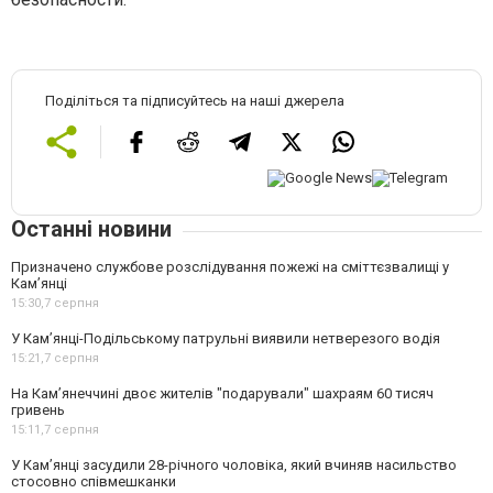
Поділіться та підписуйтесь на наші джерела
Останні новини
Призначено службове розслідування пожежі на сміттєзвалищі у
Кам’янці
15:30,
7 серпня
У Кам’янці-Подільському патрульні виявили нетверезого водія
15:21,
7 серпня
На Камʼянеччині двоє жителів "подарували" шахраям 60 тисяч
гривень
15:11,
7 серпня
У Камʼянці засудили 28-річного чоловіка, який вчиняв насильство
стосовно співмешканки