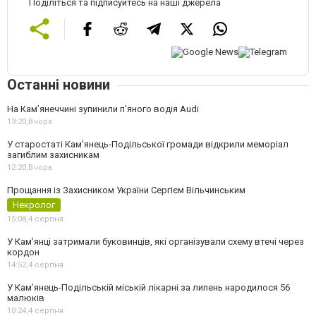
Поділіться та підписуйтесь на наші джерела
Останні новини
На Камʼянеччині зупинили п'яного водія Audi
13:20,
Вчора
У старостаті Кам’янець-Подільської громади відкрили меморіал
загиблим захисникам
12:20,
Вчора
Прощання із Захисником України Сергієм Вільчинським
Некролог
15:08,
4 серпня
У Кам’янці затримали буковинців, які організували схему втечі через
кордон
14:52,
4 серпня
У Кам’янець-Подільській міській лікарні за липень народилося 56
малюків
10:24,
4 серпня