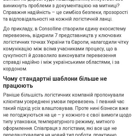
виникнуть проблеми з документацією на митниці?
Справжня надійність – це симбіоз безпеки, прозорості
та відповідальності на кожній логістичній ланці.
До прикладу, в Consolline створили єдину екосистему
перевезень, відкрили 7 представництв у ключових
логістичних точках України та Європи, налагодили чітку
комунікацію між всіма учасниками процесу, що в
сукупності й дозволило виконувати перевезення
справді надійно і між українськими областями, і за
кордоном.
Чому стандартні шаблони більше не
працюють
Раніше більшість логістичних компаній пропонували
клієнтам усереднені умови перевезень. І певний час
такий підхід усіх влаштовував. Проте нині бізнеси вже
не погоджуються на це – у кожного є свої вимоги щодо
типу упаковки, температурного режиму, митного
оформлення. Співпраця з логістами, які все ще не
перелаштувалися на новий тип роботи, практично