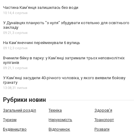
Частина Кам'янця залишилась без води
10:14,
4 серпня
У Дунаївцях планують "з нуля" збудувати котельню для освітнього
закладу
09:21,
3 серпня
На Камʼянеччині перейменували 6 вулиць
09:12,
3 серпня
Вчинили бійку в парку: у Кам’янці затримали трьох неповнолітніх
хуліганів
09:21,
1 серпня
У Камʼянці засудили 40-річного чоловіка, у якого виявили бойову
гранату
13:08,
31 липня
Рубрики новин
Загальний розділ
Техніка
Здоров'я
Туризм
Нерухомість
Транспорт
Будівництво
Відпочинок
Розваги