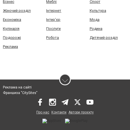
Бізнес
Меблі
Спорт
Жіночий розділ
Інтернет
Культура
Економіка
Інтер'єр
Мода
Кулінарія
Послуги
Родина
Подорожі
Робота
Дитячий розділ
Реклама
Реклама на сайті
Франшиза "CitySites"
Про нас
Контакти
Автори проєкту