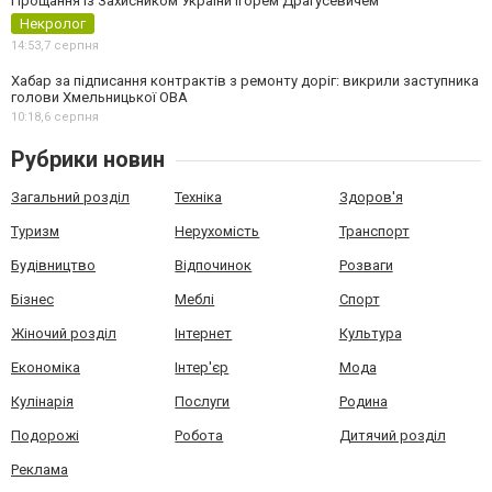
Прощання із Захисником України Ігорем Драгусевичем
Некролог
14:53,
7 серпня
Хабар за підписання контрактів з ремонту доріг: викрили заступника
голови Хмельницької ОВА
10:18,
6 серпня
Рубрики новин
Загальний розділ
Техніка
Здоров'я
Туризм
Нерухомість
Транспорт
Будівництво
Відпочинок
Розваги
Бізнес
Меблі
Спорт
Жіночий розділ
Інтернет
Культура
Економіка
Інтер'єр
Мода
Кулінарія
Послуги
Родина
Подорожі
Робота
Дитячий розділ
Реклама