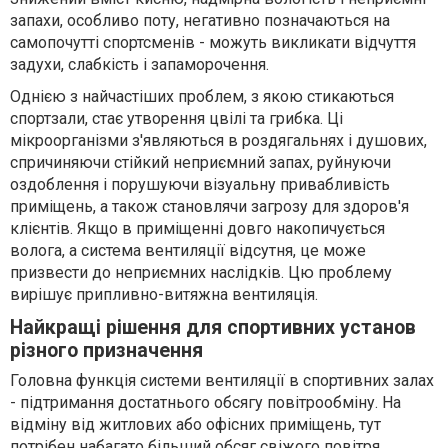
запахи, особливо поту, негативно позначаються на
самопочутті спортсменів - можуть викликати відчуття
задухи, слабкість і запаморочення.
Однією з найчастіших проблем, з якою стикаються
спортзали, стає утворення цвілі та грибка. Ці
мікроорганізми з'являються в роздягальнях і душових,
спричиняючи стійкий неприємний запах, руйнуючи
оздоблення і порушуючи візуальну привабливість
приміщень, а також становлячи загрозу для здоров'я
клієнтів. Якщо в приміщенні довго накопичується
волога, а система вентиляції відсутня, це може
призвести до неприємних наслідків. Цю проблему
вирішує припливно-витяжна вентиляція.
Найкращі рішення для спортивних установ
різного призначення
Головна функція системи вентиляції в спортивних залах
- підтримання достатнього обсягу повітрообміну. На
відміну від житлових або офісних приміщень, тут
потрібен набагато більший обсяг свіжого повітря.