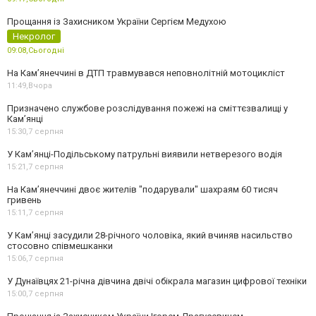
Прощання із Захисником України Сергієм Медухою
Некролог
09:08,
Сьогодні
На Кам’янеччині в ДТП травмувався неповнолітній мотоцикліст
11:49,
Вчора
Призначено службове розслідування пожежі на сміттєзвалищі у
Кам’янці
15:30,
7 серпня
У Кам’янці-Подільському патрульні виявили нетверезого водія
15:21,
7 серпня
На Камʼянеччині двоє жителів "подарували" шахраям 60 тисяч
гривень
15:11,
7 серпня
У Камʼянці засудили 28-річного чоловіка, який вчиняв насильство
стосовно співмешканки
15:06,
7 серпня
У Дунаївцях 21-річна дівчина двічі обікрала магазин цифрової техніки
15:00,
7 серпня