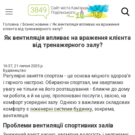
Головна
Бізнес новини
Як вентиляція впливає на враження
клієнта від тренажерного залу?
Як вентиляція впливає на враження клієнта
від тренажерного залу?
16:37,
21 липня 2025 р.
Будівництво
Регулярні заняття спортом - це основа міцного здоров'я
і гарного настрою. Обираючи спортзал, ми звертаємо
увагу не тільки на його розташування - ближче до дому
чи роботи, а й на ціну, пропоновані послуги і, звісно, на
комфорт усередині залу. Однією з важливих складових
комфорту є
інженерні системи будинку
, зокрема,
вентиляція.
Проблеми вентиляції спортивних залів
Знижений вміст кисню, надмірна вологість і неприємні