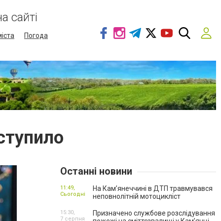
а сайті
міста
Погода
ступило
Останні новини
11:49,
На Кам’янеччині в ДТП травмувався
Сьогодні
неповнолітній мотоцикліст
15:30,
Призначено службове розслідування
7 серпня