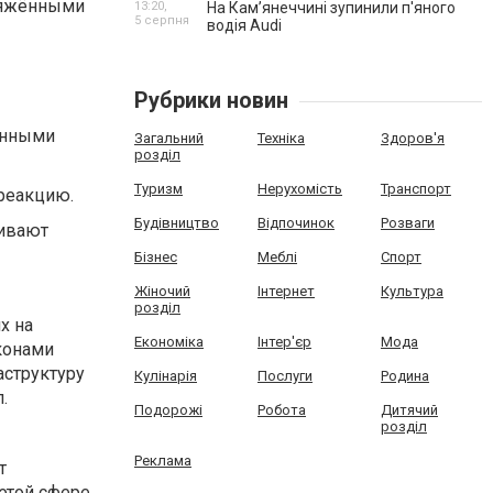
пряжёнными
13:20,
На Камʼянеччині зупинили п'яного
5 серпня
водія Audi
Рубрики новин
анными
Загальний
Техніка
Здоров'я
розділ
Туризм
Нерухомість
Транспорт
реакцию.
Будівництво
Відпочинок
Розваги
ливают
Бізнес
Меблі
Спорт
Жіночий
Інтернет
Культура
розділ
х на
Економіка
Інтер'єр
Мода
конами
аструктуру
Кулінарія
Послуги
Родина
.
Подорожі
Робота
Дитячий
розділ
Реклама
т
этой сфере