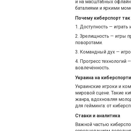
и на масштабных офлайн
баталиями и яркими мом
Почему киберспорт так
1.
Доступность — играть 
2.
Зрелищность — игры п
поворотами.
3.
Командный дух — игро
4.
Прогресс технологий 
вовлечённость.
Украина на киберспорт
Украинские игроки и ко
мировой сцене. Такие ки
жанра, вдохновляя моло
для гейминга: от киберс
Ставки и аналитика
Важной частью киберспор
соревнованиям дополнит