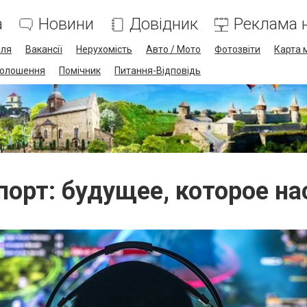
а
Новини
Довідник
Реклама н
лля
Вакансії
Нерухомість
Авто / Мото
Фотозвіти
Карта 
олошення
Помічник
Питання-Відповідь
порт: будущее, которое на