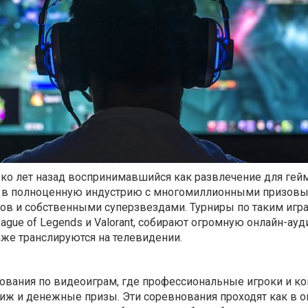
ько лет назад воспринимавшийся как развлечение для гей
ос в полноценную индустрию с многомиллионными призов
ов и собственными суперзвездами. Турниры по таким игра
, League of Legends и Valorant, собирают огромную онлайн-ау
же транслируются на телевидении.
нования по видеоиграм, где профессиональные игроки и к
тиж и денежные призы. Эти соревнования проходят как в о