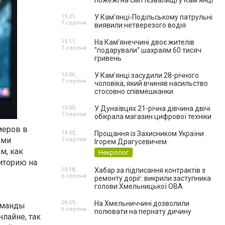
пожежі на сміттєзвалищі у Кам’янці
15:21,
У Кам’янці-Подільському патрульні
7 серпня
виявили нетверезого водія
15:11,
На Камʼянеччині двоє жителів
7 серпня
"подарували" шахраям 60 тисяч
гривень
15:06,
У Камʼянці засудили 28-річного
7 серпня
чоловіка, який вчиняв насильство
стосовно співмешканки
15:00,
У Дунаївцях 21-річна дівчина двічі
7 серпня
обікрала магазин цифрової техніки
меров в
14:53,
Прощання із Захисником України
ыми
7 серпня
Ігорем Драгусевичем
м, как
Некролог
диторию на
10:18,
Хабар за підписання контрактів з
6 серпня
ремонту доріг: викрили заступника
голови Хмельницької ОВА
09:59,
На Хмельниччині дозволили
оманды
6 серпня
полювати на пернату дичину
нлайне, так