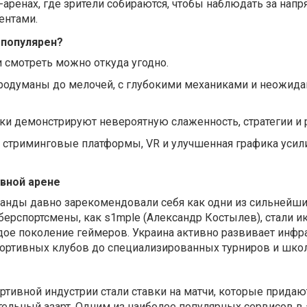
-аренах, где зрители собираются, чтобы наблюдать за на
ентами.
 популярен?
и смотреть можно откуда угодно.
родуманы до мелочей, с глубокими механиками и неожид
ки демонстрируют невероятную слаженность, стратегии и 
— стриминговые платформы, VR и улучшенная графика уси
ивной арене
манды давно зарекомендовали себя как одни из сильнейши
берспортсмены, как s1mple (Александр Костылев), стали и
дое поколение геймеров. Украина активно развивает инфр
портивных клубов до специализированных турниров и школ
тивной индустрии стали ставки на матчи, которые придаю
ельный азарт. Одним из наиболее популярных сервисов в 