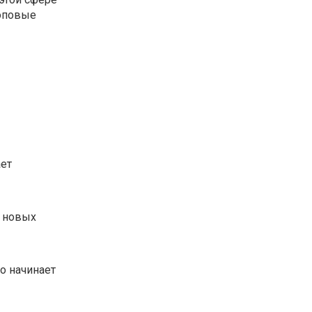
топовые
ет
м новых
ко начинает