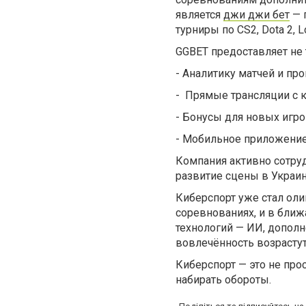
является
джи джи бет
— 
турниры по CS2, Dota 2, 
GGBET предоставляет не 
-
Аналитику матчей и про
-
Прямые трансляции с 
-
Бонусы для новых игро
-
Мобильное приложение 
Компания активно сотру
развитие сцены в Украин
Киберспорт уже стал ол
соревнованиях, и в ближ
технологий — ИИ, дополн
вовлечённость возрастут
Киберспорт — это не прос
набирать обороты.