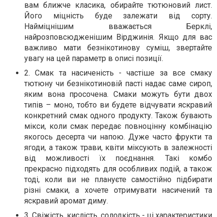
вам ближче класика, обирайте тютюновий лист.
Його міцність буде залежати від сорту.
Найміцнішим вважається Берклі,
найрозповсюдженішим Вірджинія. Якщо для вас
важливо мати безнікотинову суміш, звертайте
увагу на цей параметр в описі позиції.
2. Смак та насиченість - частіше за все смаку
тютюну чи безнікотиновій пасті надає саме сироп,
яким вона просочена. Смаки можуть бути двох
типів – моно, тобто ви будете відчувати яскравий
конкретний смак одного продукту. Також бувають
мікси, коли смак передає повноцінну комбінацію
якогось десерта чи напою. Дуже часто фрукти та
ягоди, а також трави, квіти міксують в залежності
від можливості їх поєднання. Такі комбо
прекрасно підходять для особливих подій, а також
тоді, коли ви не плануєте самостійно підбирати
різні смаки, а хочете отримувати насичений та
яскравий аромат диму.
3. Свіжість, кислість, солодкість - ці характеристики