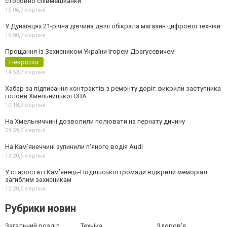
стосовно співмешканки
15:06,
7 серпня
У Дунаївцях 21-річна дівчина двічі обікрала магазин цифрової техніки
15:00,
7 серпня
Прощання із Захисником України Ігорем Драгусевичем
Некролог
14:53,
7 серпня
Хабар за підписання контрактів з ремонту доріг: викрили заступника
голови Хмельницької ОВА
10:18,
6 серпня
На Хмельниччині дозволили полювати на пернату дичину
09:59,
6 серпня
На Камʼянеччині зупинили п'яного водія Audi
13:20,
5 серпня
У старостаті Кам’янець-Подільської громади відкрили меморіал
загиблим захисникам
12:20,
5 серпня
Рубрики новин
Загальний розділ
Техніка
Здоров'я