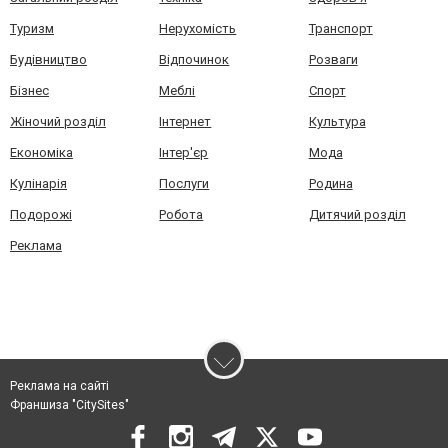
Туризм
Нерухомість
Транспорт
Будівництво
Відпочинок
Розваги
Бізнес
Меблі
Спорт
Жіночий розділ
Інтернет
Культура
Економіка
Інтер'єр
Мода
Кулінарія
Послуги
Родина
Подорожі
Робота
Дитячий розділ
Реклама
Реклама на сайті
Франшиза "CitySites"