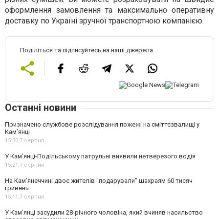
оформлення замовлення та максимально оперативну
доставку по Україні зручної транспортною компанією.
Поділіться та підписуйтесь на наші джерела
Останні новини
Призначено службове розслідування пожежі на сміттєзвалищі у
Кам’янці
15:30,
7 серпня
У Кам’янці-Подільському патрульні виявили нетверезого водія
15:21,
7 серпня
На Камʼянеччині двоє жителів "подарували" шахраям 60 тисяч
гривень
15:11,
7 серпня
У Камʼянці засудили 28-річного чоловіка, який вчиняв насильство