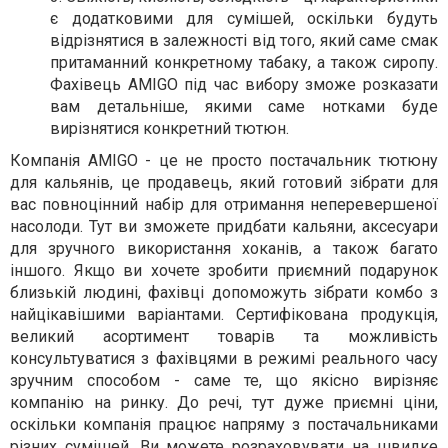
є додатковими для сумішей, оскільки будуть
відрізнятися в залежності від того, який саме смак
притаманний конкретному табаку, а також сиропу.
Фахівець AMIGO під час вибору зможе розказати
вам детальніше, якими саме нотками буде
вирізнятися конкретний тютюн.
Компанія AMIGO - це не просто постачальник тютюну
для кальянів, це продавець, який готовий зібрати для
вас повноцінний набір для отримання неперевершеної
насолоди. Тут ви зможете придбати кальяни, аксесуари
для зручного використання хоканів, а також багато
іншого. Якщо ви хочете зробити приємний подарунок
близькій людині, фахівці допоможуть зібрати комбо з
найцікавішими варіантами. Сертифікована продукція,
великий асортимент товарів та можливість
консультуватися з фахівцями в режимі реального часу
зручним способом - саме те, що якісно вирізняє
компанію на ринку. До речі, тут дуже приємні ціни,
оскільки компанія працює напряму з постачальниками
різних сумішей. Ви можете розраховувати на швидке