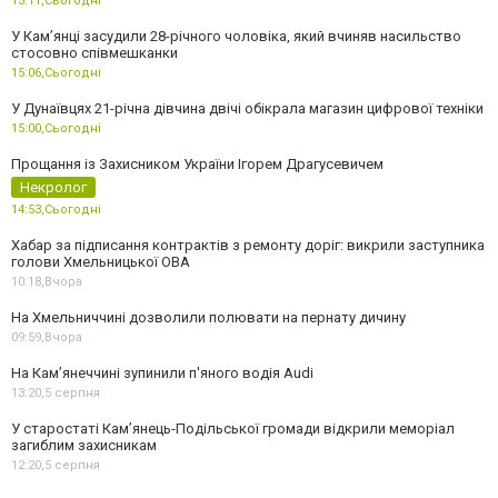
15:11,
Сьогодні
У Камʼянці засудили 28-річного чоловіка, який вчиняв насильство
стосовно співмешканки
15:06,
Сьогодні
У Дунаївцях 21-річна дівчина двічі обікрала магазин цифрової техніки
15:00,
Сьогодні
Прощання із Захисником України Ігорем Драгусевичем
Некролог
14:53,
Сьогодні
Хабар за підписання контрактів з ремонту доріг: викрили заступника
голови Хмельницької ОВА
10:18,
Вчора
На Хмельниччині дозволили полювати на пернату дичину
09:59,
Вчора
На Камʼянеччині зупинили п'яного водія Audi
13:20,
5 серпня
У старостаті Кам’янець-Подільської громади відкрили меморіал
загиблим захисникам
12:20,
5 серпня