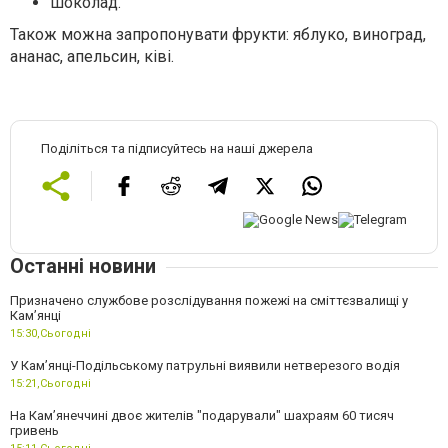
шоколад.
Також можна запропонувати фрукти: яблуко, виноград,
ананас, апельсин, ківі.
Поділіться та підписуйтесь на наші джерела
Останні новини
Призначено службове розслідування пожежі на сміттєзвалищі у
Кам’янці
15:30,
Сьогодні
У Кам’янці-Подільському патрульні виявили нетверезого водія
15:21,
Сьогодні
На Камʼянеччині двоє жителів "подарували" шахраям 60 тисяч
гривень