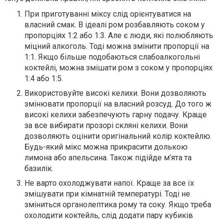
При приготуванні міксу слід орієнтуватися на
власний смак. В ідеалі ром розбавляють соком у
пропорціях 1:2 або 1:3. Але є люди, які полюбляють
міцний алкоголь. Тоді можна змінити пропорції на
1:1. Якщо більше подобаються слабоалкогольні
коктейлі, можна змішати ром з соком у пропорціях
1:4 або 1:5.
Використовуйте високі келихи. Вони дозволяють
змінювати пропорції на власний розсуд. До того ж
високі келихи забезпечують гарну подачу. Краще
за все вибирати прозорі скляні келихи. Вони
дозволяють оцінити оригінальний колір коктейлю.
Будь-який мікс можна прикрасити долькою
лимона або апельсина. Також підійде м’ята та
базилік.
Не варто охолоджувати напої. Краще за все їх
змішувати при кімнатній температурі. Тоді не
зміниться органолептика рому та соку. Якщо треба
охолодити коктейль, слід додати пару кубиків