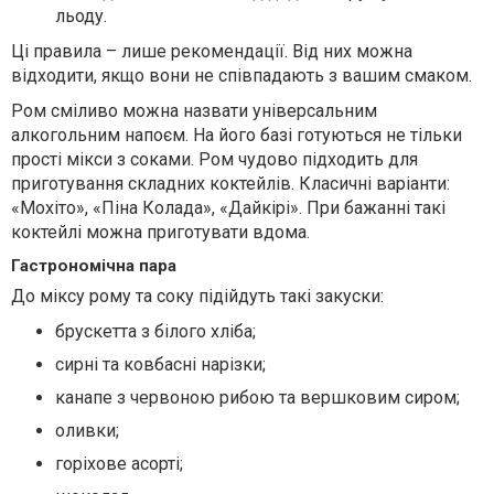
льоду.
Ці правила – лише рекомендації. Від них можна
відходити, якщо вони не співпадають з вашим смаком.
Ром сміливо можна назвати універсальним
алкогольним напоєм. На його базі готуються не тільки
прості мікси з соками. Ром чудово підходить для
приготування складних коктейлів. Класичні варіанти:
«Мохіто», «Піна Колада», «Дайкірі». При бажанні такі
коктейлі можна приготувати вдома.
Гастрономічна пара
До міксу рому та соку підійдуть такі закуски:
брускетта з білого хліба;
сирні та ковбасні нарізки;
канапе з червоною рибою та вершковим сиром;
оливки;
горіхове асорті;