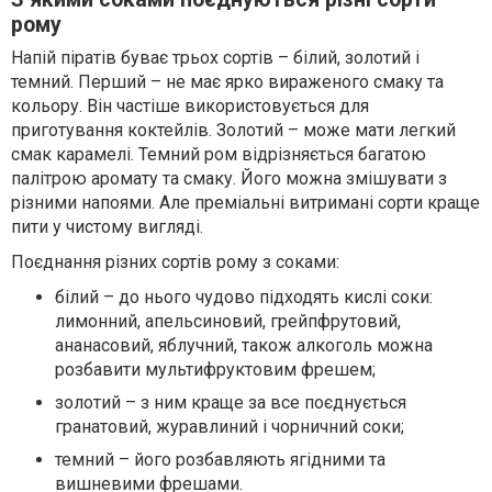
рому
Напій піратів буває трьох сортів – білий, золотий і
темний. Перший – не має ярко вираженого смаку та
кольору. Він частіше використовується для
приготування коктейлів. Золотий – може мати легкий
смак карамелі. Темний ром відрізняється багатою
палітрою аромату та смаку. Його можна змішувати з
різними напоями. Але преміальні витримані сорти краще
пити у чистому вигляді.
Поєднання різних сортів рому з соками:
білий – до нього чудово підходять кислі соки:
лимонний, апельсиновий, грейпфрутовий,
ананасовий, яблучний, також алкоголь можна
розбавити мультифруктовим фрешем;
золотий – з ним краще за все поєднується
гранатовий, журавлиний і чорничний соки;
темний – його розбавляють ягідними та
вишневими фрешами.