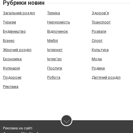
Рубрики новин
Загальний розділ
Техніка
Здоров'я
Туризм
Нерухомість
Транспорт
Будівництво
Відпочинок
Розваги
Бізнес
Меблі
Спорт
Жіночий розділ
Інтернет
Культура
Економіка
Інтер'єр
Мода
Кулінарія
Послуги
Родина
Подорожі
Робота
Дитячий розділ
Реклама
Реклама на сайті