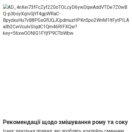
Рекомендації щодо змішування рому та соку
Існує декілька правил, які зроблять коктейль смачним: