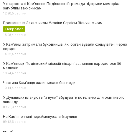
У старостаті Кам’янець-Подільської громади відкрили меморіал
загиблим захисникам
12:20,
5 серпня
Прощання із Захисником України Сергієм Вільчинським
Некролог
15:08,
4 серпня
У Кам’янці затримали буковинців, які організували схему втечі через
кордон
14:52,
4 серпня
У Кам’янець-Подільській міській лікарні за липень народилося 56
малюків
10:24,
4 серпня
Частина Кам'янця залишилась без води
10:14,
4 серпня
У Дунаївцях планують "з нуля" збудувати котельню для освітнього
закладу
09:21,
3 серпня
На Камʼянеччині перейменували 6 вулиць
09:12,
3 серпня