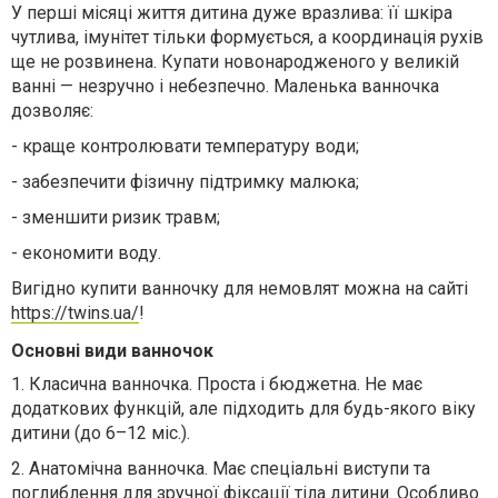
У перші місяці життя дитина дуже вразлива: її шкіра
чутлива, імунітет тільки формується, а координація рухів
ще не розвинена. Купати новонародженого у великій
ванні — незручно і небезпечно. Маленька ванночка
дозволяє:
-
краще контролювати температуру води;
-
забезпечити фізичну підтримку малюка;
-
зменшити ризик травм;
-
економити воду.
Вигідно купити ванночку для немовлят можна на сайті
https://twins.ua/
!
Основні види ванночок
1.
Класична ванночка. Проста і бюджетна. Не має
додаткових функцій, але підходить для будь-якого віку
дитини (до 6–12 міс.).
2.
Анатомічна ванночка. Має спеціальні виступи та
поглиблення для зручної фіксації тіла дитини. Особливо