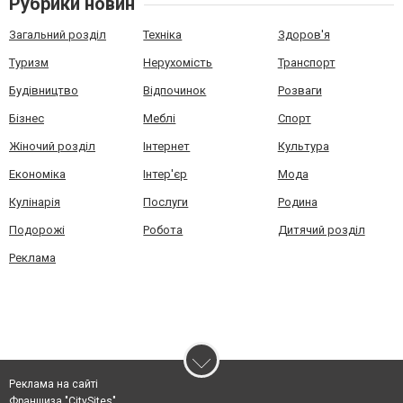
Рубрики новин
Загальний розділ
Техніка
Здоров'я
Туризм
Нерухомість
Транспорт
Будівництво
Відпочинок
Розваги
Бізнес
Меблі
Спорт
Жіночий розділ
Інтернет
Культура
Економіка
Інтер'єр
Мода
Кулінарія
Послуги
Родина
Подорожі
Робота
Дитячий розділ
Реклама
Реклама на сайті
Франшиза "CitySites"