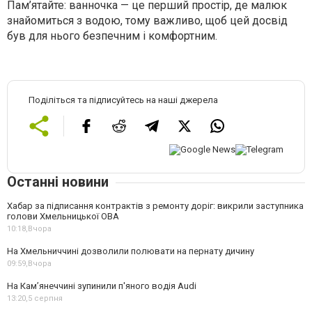
Пам’ятайте: ванночка — це перший простір, де малюк
знайомиться з водою, тому важливо, щоб цей досвід
був для нього безпечним і комфортним.
Поділіться та підписуйтесь на наші джерела
Останні новини
Хабар за підписання контрактів з ремонту доріг: викрили заступника
голови Хмельницької ОВА
10:18,
Вчора
На Хмельниччині дозволили полювати на пернату дичину
09:59,
Вчора
На Камʼянеччині зупинили п'яного водія Audi
13:20,
5 серпня