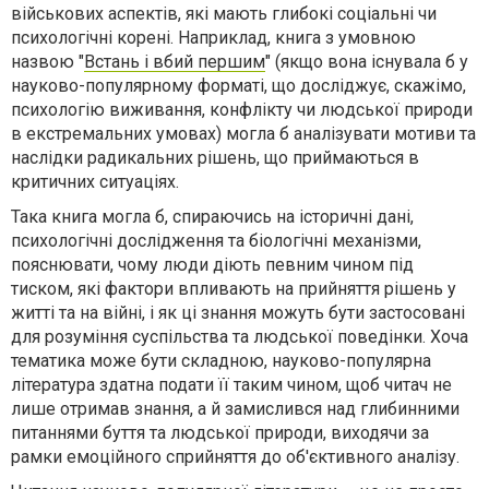
військових аспектів, які мають глибокі соціальні чи
психологічні корені. Наприклад, книга з умовною
назвою "
Встань і вбий першим
" (якщо вона існувала б у
науково-популярному форматі, що досліджує, скажімо,
психологію виживання, конфлікту чи людської природи
в екстремальних умовах) могла б аналізувати мотиви та
наслідки радикальних рішень, що приймаються в
критичних ситуаціях.
Така книга могла б, спираючись на історичні дані,
психологічні дослідження та біологічні механізми,
пояснювати, чому люди діють певним чином під
тиском, які фактори впливають на прийняття рішень у
житті та на війні, і як ці знання можуть бути застосовані
для розуміння суспільства та людської поведінки. Хоча
тематика може бути складною, науково-популярна
література здатна подати її таким чином, щоб читач не
лише отримав знання, а й замислився над глибинними
питаннями буття та людської природи, виходячи за
рамки емоційного сприйняття до об'єктивного аналізу.