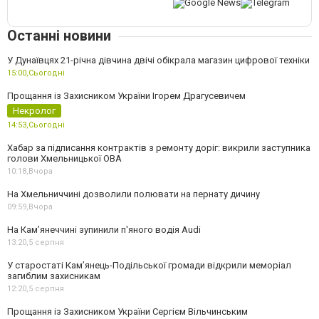
Останні новини
У Дунаївцях 21-річна дівчина двічі обікрала магазин цифрової техніки
15:00,
Сьогодні
Прощання із Захисником України Ігорем Драгусевичем
Некролог
14:53,
Сьогодні
Хабар за підписання контрактів з ремонту доріг: викрили заступника
голови Хмельницької ОВА
10:18,
Вчора
На Хмельниччині дозволили полювати на пернату дичину
09:59,
Вчора
На Камʼянеччині зупинили п'яного водія Audi
13:20,
5 серпня
У старостаті Кам’янець-Подільської громади відкрили меморіал
загиблим захисникам
12:20,
5 серпня
Прощання із Захисником України Сергієм Вільчинським