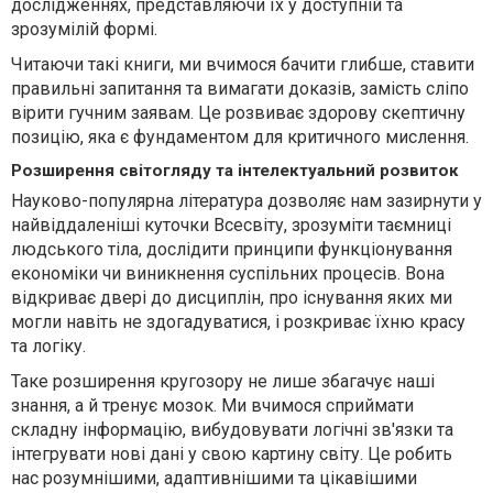
дослідженнях, представляючи їх у доступній та
зрозумілій формі.
Читаючи такі книги, ми вчимося бачити глибше, ставити
правильні запитання та вимагати доказів, замість сліпо
вірити гучним заявам. Це розвиває здорову скептичну
позицію, яка є фундаментом для критичного мислення.
Розширення світогляду та інтелектуальний розвиток
Науково-популярна література дозволяє нам зазирнути у
найвіддаленіші куточки Всесвіту, зрозуміти таємниці
людського тіла, дослідити принципи функціонування
економіки чи виникнення суспільних процесів. Вона
відкриває двері до дисциплін, про існування яких ми
могли навіть не здогадуватися, і розкриває їхню красу
та логіку.
Таке розширення кругозору не лише збагачує наші
знання, а й тренує мозок. Ми вчимося сприймати
складну інформацію, вибудовувати логічні зв'язки та
інтегрувати нові дані у свою картину світу. Це робить
нас розумнішими, адаптивнішими та цікавішими