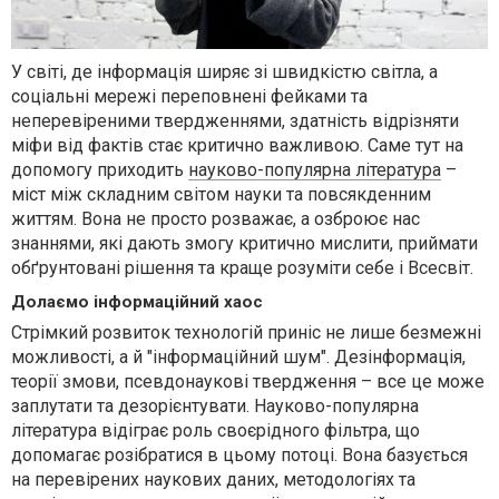
У світі, де інформація ширяє зі швидкістю світла, а
соціальні мережі переповнені фейками та
неперевіреними твердженнями, здатність відрізняти
міфи від фактів стає критично важливою. Саме тут на
допомогу приходить
науково-популярна література
–
міст між складним світом науки та повсякденним
життям. Вона не просто розважає, а озброює нас
знаннями, які дають змогу критично мислити, приймати
обґрунтовані рішення та краще розуміти себе і Всесвіт.
Долаємо інформаційний хаос
Стрімкий розвиток технологій приніс не лише безмежні
можливості, а й "інформаційний шум". Дезінформація,
теорії змови, псевдонаукові твердження – все це може
заплутати та дезорієнтувати. Науково-популярна
література відіграє роль своєрідного фільтра, що
допомагає розібратися в цьому потоці. Вона базується
на перевірених наукових даних, методологіях та