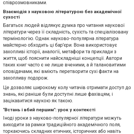
співрозмовниками.
Взаємодія з науковою літературою без академічної
сухості
Багатьох людей відлякує думка про читання наукової
літератури через її складність, сухість та спеціалізовану
термінологію. Однак науково-популярна література
майстерно обходить ці бар'єри. Вона використовує
захопливі історії, аналогії, метафори та приклади з
життя, щоб пояснити найскладніші концепції. Автори
таких книг часто є не лише вченими, а й талановитими
оповідачами, які вміють перетворити сухі факти на
захопливу подорож.
Це дозволяє широкому колу читачів отримати доступ до
знань, які раніше були доступні лише фахівцям, і
зацікавитися наукою як такою.
"Встань і вбий першим": урок у контексті
Іноді уроки з науково-популярної літератури можуть
виходити за рамки традиційного академічного поля,
торкаючись складних етичних, історичних або навіть