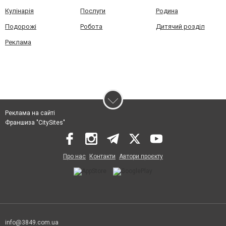
Кулінарія
Послуги
Родина
Подорожі
Робота
Дитячий розділ
Реклама
Реклама на сайті
Франшиза "CitySites"
Про нас
Контакти
Автори проєкту
info@3849.com.ua