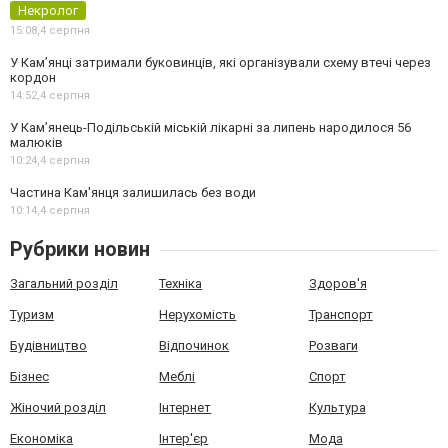
Некролог
15:08,
4 серпня
У Кам’янці затримали буковинців, які організували схему втечі через
кордон
14:52,
4 серпня
У Кам’янець-Подільській міській лікарні за липень народилося 56
малюків
10:24,
4 серпня
Частина Кам'янця залишилась без води
10:14,
4 серпня
Рубрики новин
Загальний розділ
Техніка
Здоров'я
Туризм
Нерухомість
Транспорт
Будівництво
Відпочинок
Розваги
Бізнес
Меблі
Спорт
Жіночий розділ
Інтернет
Культура
Економіка
Інтер'єр
Мода