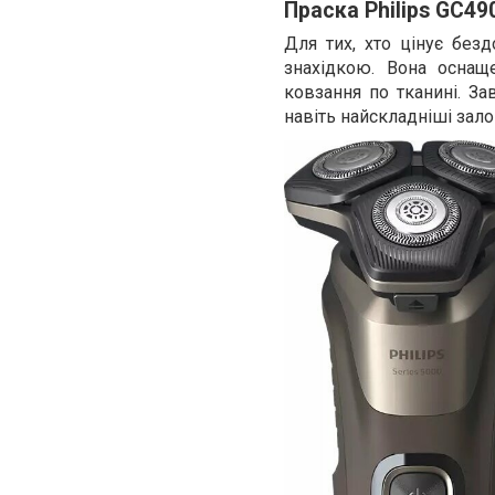
Праска Philips GC49
Для тих, хто цінує без
знахідкою. Вона оснащ
ковзання по тканині. З
навіть найскладніші зало