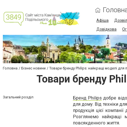
Головн
Афіша
Дозві
Довідкова
Ог
Головна
Бізнес новини
Товари бренду Philips: найкращі моделі для
Товари бренду Phi
Загальний розділ
Бренд Philips
добре відо
для дому. Від техніки дл
продукція цієї компанії
Розглянемо найкращі м
повсякденного життя.