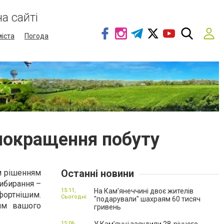
а сайті
міста
Погода
 покращення побуту
Останні новини
м рішенням
рибирання –
15:11,
На Камʼянеччині двоє жителів
фортнішим.
Сьогодні
"подарували" шахраям 60 тисяч
ням вашого
гривень
15:06,