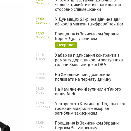
У Камʼянці засудили 28-річного
Сьогодні
чоловіка, який вчиняв насильство
стосовно співмешканки
15:00,
У Дунаївцях 21-річна дівчина двічі
Сьогодні
обікрала магазин цифрової техніки
14:53,
Прощання із Захисником України
Сьогодні
Ігорем Драгусевичем
Некролог
10:18,
Хабар за підписання контрактів з
Вчора
ремонту доріг: викрили заступника
голови Хмельницької ОВА
09:59,
На Хмельниччині дозволили
Вчора
полювати на пернату дичину
13:20,
На Камʼянеччині зупинили п'яного
5 серпня
водія Audi
12:20,
У старостаті Кам’янець-Подільської
5 серпня
громади відкрили меморіал
загиблим захисникам
15:08,
Прощання із Захисником України
4 серпня
Сергієм Вільчинським