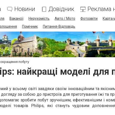
а
Новини
Довідник
Реклама н
лля
Вакансії
Нерухомість
Авто / Мото
Фотозвіти
Карта 
олошення
Помічник
Питання-Відповідь
 покращення побуту
lips: найкращі моделі для
мий у всьому світі завдяки своїм інноваційним та якісни
я догляду за собою до пристроїв для приготування їжі та п
 допомагає зробити побут зручнішим, ефективнішим і ком
оделі товарів Philips, які стануть чудовим доповнен