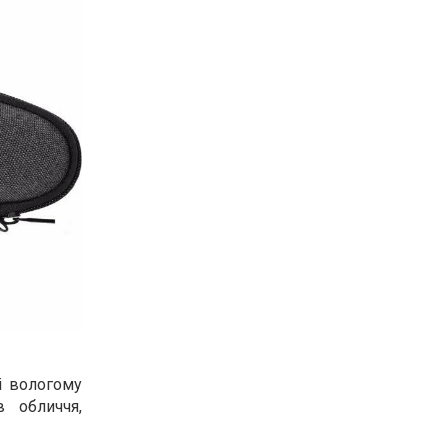
 і вологому
в обличчя,