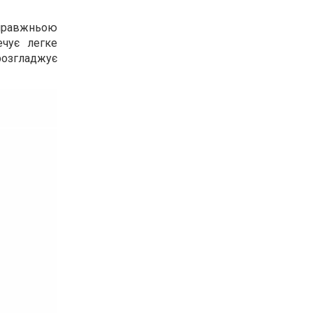
справжньою
ечує легке
розгладжує