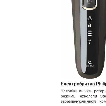
Електробритва Phili
Чоловіки оцінять роторн
режимі. Технологія St
забезпечуючи чисте і ком