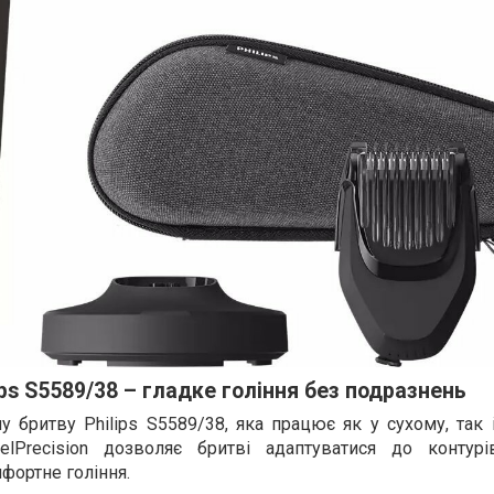
ps S5589/38 – гладке гоління без подразнень
у бритву Philips S5589/38, яка працює як у сухому, так
eelPrecision дозволяє бритві адаптуватися до контурі
фортне гоління.