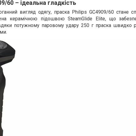
09/60 – ідеальна гладкість
доганний вигляд одягу, праска Philips GC4909/60 стане 
ена керамічною підошвою SteamGlide Elite, що забезп
авдяки потужному паровому удару 250 г праска швидко 
ми.