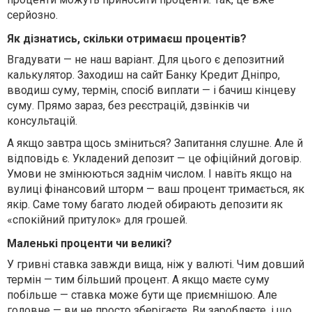
серйозно.
Як дізнатись, скільки отримаєш процентів?
Вгадувати — не наш варіант. Для цього є депозитний
калькулятор. Заходиш на сайт Банку Кредит Дніпро,
вводиш суму, термін, спосіб виплати — і бачиш кінцеву
суму. Прямо зараз, без реєстрацій, дзвінків чи
консультацій.
А якщо завтра щось зміниться? Запитання слушне. Але й
відповідь є. Укладений депозит — це офіційний договір.
Умови не змінюються заднім числом. І навіть якщо на
вулиці фінансовий шторм — ваш процент тримається, як
якір. Саме тому багато людей обирають депозити як
«спокійний притулок» для грошей.
Маленькі проценти чи великі?
У гривні ставка завжди вища, ніж у валюті. Чим довший
термін — тим більший процент. А якщо маєте суму
побільше — ставка може бути ще приємнішою. Але
головне — ви не просто зберігаєте. Ви заробляєте, і що