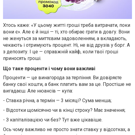
Хтось каже: «У цьому житті гроші треба витрачати, поки
вони є». Але є й інші — ті, хто обирає грати в довгу. Вони
не женуться за миттєвим задоволенням, а вкладають,
чекають і отримують процент. Ні, не від друзів у борг. А
з депозиту. І це — справжній кайф, коли твої гроші
приносять гроші.
Що таке проценти і чому вони важливі
Проценти — це винагорода за терпіння. Ви довіряєте
банку свої кошти, а банк платить вам за це. Простіше не
вигадаєш. Але нюансів — купа:
-
Ставка річна, а термін — 3 місяці? Сума менша;
-
Відсотки щомісячно чи в кінці строку? Має значення;
-
З капіталізацією чи без? Тут вже цікавіше.
Ось чому важливо не просто знати ставку у відсотках, а