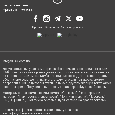
Реклама на сайті
Франшиза "CitySites"
Про нас
Контакти
Автори проєкту
info@3849.com.ua
Допускається цитування матеріалів без отримання попередньої згоди
3849.com.ua за умови розміщення в тексті обов'язкового посилання на
3849.com.ua - Сайт міста Кам'янця-Подільського. Для інтернет-видань
обов'язкове розміщення прямого, відкритого для пошукових систем
гіперпосилання на цитовані статті не нижче другого абзацу в тексті або в
якості джерела. Порушення виняткових прав переслідується Законом.
Матеріали з плашками "Новини компаній", "Промо", "Партнерський
матеріал", "Партнерський спецпроєкт", "Політичні новини", "Пресреліз",
"PR", "Офіційно", "Політична реклама" публікуються на правах реклами.
Політика конфіденційності
Правила сайту
Правила
класифайд
Редакційна політика