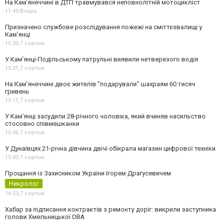
На Кам’янеччині в ДТП травмувався неповнолітній мотоцикліст
11:49,
Вчора
Призначено службове розслідування пожежі на сміттєзвалищі у
Кам’янці
15:30,
7 серпня
У Кам’янці-Подільському патрульні виявили нетверезого водія
15:21,
7 серпня
На Камʼянеччині двоє жителів "подарували" шахраям 60 тисяч
гривень
15:11,
7 серпня
У Камʼянці засудили 28-річного чоловіка, який вчиняв насильство
стосовно співмешканки
15:06,
7 серпня
У Дунаївцях 21-річна дівчина двічі обікрала магазин цифрової техніки
15:00,
7 серпня
Прощання із Захисником України Ігорем Драгусевичем
Некролог
14:53,
7 серпня
Хабар за підписання контрактів з ремонту доріг: викрили заступника
голови Хмельницької ОВА