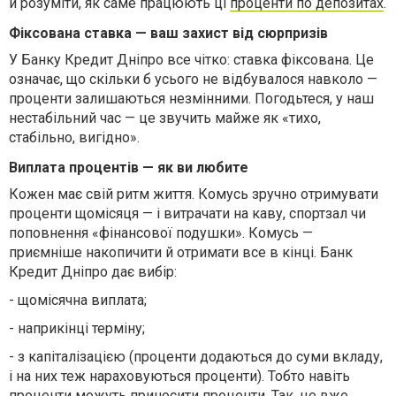
й розуміти, як саме працюють ці
проценти по депозитах
.
Фіксована ставка — ваш захист від сюрпризів
У Банку Кредит Дніпро все чітко: ставка фіксована. Це
означає, що скільки б усього не відбувалося навколо —
проценти залишаються незмінними. Погодьтеся, у наш
нестабільний час — це звучить майже як «тихо,
стабільно, вигідно».
Виплата процентів — як ви любите
Кожен має свій ритм життя. Комусь зручно отримувати
проценти щомісяця — і витрачати на каву, спортзал чи
поповнення «фінансової подушки». Комусь —
приємніше накопичити й отримати все в кінці. Банк
Кредит Дніпро дає вибір:
-
щомісячна виплата;
-
наприкінці терміну;
-
з капіталізацією (проценти додаються до суми вкладу,
і на них теж нараховуються проценти). Тобто навіть
проценти можуть приносити проценти. Так, це вже